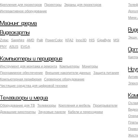
Крепления для проекторов
Проекторы
Экраны для проекторов
Телеф
Интерактивное оборудование
Допол
Мини 
Майнинг ферма
Вид
Видеокарты
Экшн 
Zotac
Sapphire
AMD
Palit
PowerColor
KFA2
Inno3D
HIS
GigaByte
MSI
PNY
ASUS
EVGA
Орг
Картр
Компьютеры и периферия
Инструмент для монтажа и ремонта
Компьютеры
Мониторы
Ноу
Программное обеспечение
Внешние накопители данных
Защита питания
Антив
Компьютерная периферия
Серверное оборудование
Элект
Чистящие средства для цифровой техники
Ком
Телевизоры и медиа
Охлаж
Оборудование для ТВ
Телевизоры
Крепления и мебель
Проигрыватели
Видео
Домашние кинотеатры
Звуковые панели
Кабели и переходники
Опера
Платы
Приво
Жестк