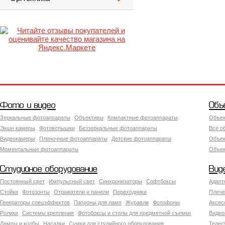
Фото и видео
Объ
Зеркальные фотоаппараты
Объективы
Компактные фотоаппараты
Объек
Экшн камеры
Фотовспышки
Беззеркальные фотоаппараты
Все о
Видеокамеры
Пленочные фотоаппараты
Детские фотоаппараты
Объек
Моментальные фотоаппараты
Объект
Студийное оборудование
Вид
Постоянный свет
Импульсный свет
Синхронизаторы
Софтбоксы
Адапт
Стойки
Фотозонты
Отражатели и панели
Переходники
Плече
Генераторы спецэффектов
Патроны для ламп
Журавли
Фотофоны
Аксес
Ролики
Системы крепления
Фотобоксы и столы для предметной съемки
Видео
Лампы и колбы
Насадки
Сумки для студийного оборудования
Теле