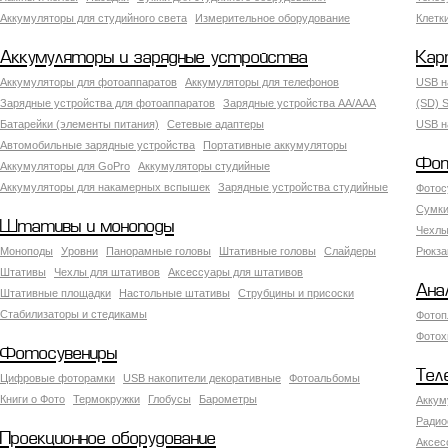
Аккумуляторы для студийного света
Измерительное оборудование
Клетк
Аккумуляторы и зарядные устройства
Кар
Аккумуляторы для фотоаппаратов
Аккумуляторы для телефонов
USB н
Зарядные устройства для фотоаппаратов
Зарядные устройства AA/AAA
(SD) S
Батарейки (элементы питания)
Сетевые адаптеры
USB н
Автомобильные зарядные устройства
Портативные аккумуляторы
Фот
Аккумуляторы для GoPro
Аккумуляторы студийные
Аккумуляторы для накамерных вспышек
Зарядные устройства студийные
Фотос
Сумки
Штативы и моноподы
Чехлы
Моноподы
Уровни
Панорамные головы
Штативные головы
Слайдеры
Рюкза
Штативы
Чехлы для штативов
Аксессуары для штативов
Ана
Штативные площадки
Настольные штативы
Струбцины и присоски
Стабилизаторы и стедикамы
Фотоп
Фотох
Фотосувениры
Тел
Цифровые фоторамки
USB накопители декоративные
Фотоальбомы
Книги о Фото
Термокружки
Глобусы
Барометры
Аккум
Радио
Проекционное оборудование
Аксес