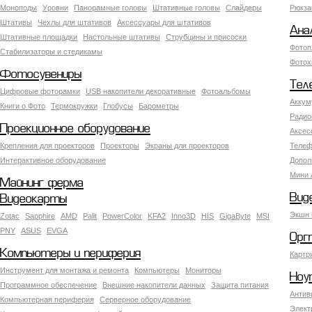
Моноподы
Уровни
Панорамные головы
Штативные головы
Слайдеры
Рюкза
Штативы
Чехлы для штативов
Аксессуары для штативов
Ана
Штативные площадки
Настольные штативы
Струбцины и присоски
Фотоп
Стабилизаторы и стедикамы
Фотох
Фотосувениры
Тел
Цифровые фоторамки
USB накопители декоративные
Фотоальбомы
Аккум
Книги о Фото
Термокружки
Глобусы
Барометры
Радио
Проекционное оборудование
Аксес
Крепления для проекторов
Проекторы
Экраны для проекторов
Телеф
Интерактивное оборудование
Допол
Мини 
Майнинг ферма
Вид
Видеокарты
Экшн 
Zotac
Sapphire
AMD
Palit
PowerColor
KFA2
Inno3D
HIS
GigaByte
MSI
PNY
ASUS
EVGA
Орг
Компьютеры и периферия
Картр
Инструмент для монтажа и ремонта
Компьютеры
Мониторы
Ноу
Программное обеспечение
Внешние накопители данных
Защита питания
Антив
Компьютерная периферия
Серверное оборудование
Элект