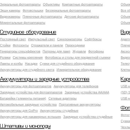
Зеркальные фотоаппараты
Объективы
Компактные фотоаппараты
Объек
Экшн камеры
Фотовспышки
Беззеркальные фотоаппараты
Все о
Видеокамеры
Пленочные фотоаппараты
Детские фотоаппараты
Объек
Моментальные фотоаппараты
Объект
Студийное оборудование
Вид
Постоянный свет
Импульсный свет
Синхронизаторы
Софтбоксы
Адапт
Стойки
Фотозонты
Отражатели и панели
Переходники
Плече
Генераторы спецэффектов
Патроны для ламп
Журавли
Фотофоны
Аксес
Ролики
Системы крепления
Фотобоксы и столы для предметной съемки
Видео
Лампы и колбы
Насадки
Сумки для студийного оборудования
Теле
Аккумуляторы для студийного света
Измерительное оборудование
Клетк
Аккумуляторы и зарядные устройства
Кар
Аккумуляторы для фотоаппаратов
Аккумуляторы для телефонов
USB н
Зарядные устройства для фотоаппаратов
Зарядные устройства AA/AAA
(SD) S
Батарейки (элементы питания)
Сетевые адаптеры
USB н
Автомобильные зарядные устройства
Портативные аккумуляторы
Фот
Аккумуляторы для GoPro
Аккумуляторы студийные
Фотос
Аккумуляторы для накамерных вспышек
Зарядные устройства студийные
Сумки
Штативы и моноподы
Чехлы