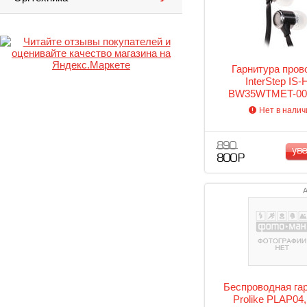
Гарнитура пров
InterStep IS-
BW35WTMET-00
Нет в налич
890
ув
800 Р
А
Беспроводная га
Prolike PLAP04,