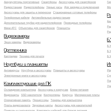
Аккумуляторы портативные
Смартфоны
Аксессуары для смартфонов
Ги
Радиостанции
Радиотелефоны
Умные часы
Для зарядки и подключения
Мо
Аксессуары для защиты и переноски
Стационарные сотовые телефоны
Р
Телефонные кабели
Автомобильные радиостанции
Кв
Дополнительные трубки для радиотелефонов
Проводные телефоны
Ра
Мини АТС
Объективы для смартфонов
Планшеты
Ра
Видеокамеры
Б.
Экшн камеры
Видеокамеры
Б.
Оргтехника
Б.
Картриджи
Техника для печати
Б.
Ноутбуки и планшеты
И
Антивирусы
Ноутбуки и аксессуары
Планшеты и аксессуары
Pla
Электронные книги и аксессуары
Су
По
Комплектующие для ПК
Ун
Охлаждение компьютера
Аксессуары к корпусам
Блоки питания
Видеокарты
SSD накопители
Контроллеры
Корпуса
Материнские платы
Оперативная память
Процессоры
Тюнеры для компьютера
Платы видеозахвата
Звуковые карты
Аксессуары для накопителей
Приводы и считыватели
Комплекты кабелей для блоков питания