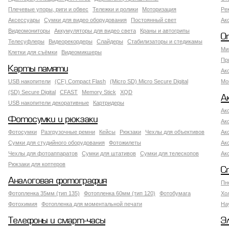
Плечевые упоры, риги и обвес
Тележки и ролики
Моторизация
Ре
Аксессуары
Сумки для видео оборудования
Постоянный свет
Ак
Видеомониторы
Аккумуляторы для видео света
Краны и автогрипы
О
Телесуфлеры
Видеорекордеры
Слайдеры
Стабилизаторы и стедикамы
Ми
Клетки для съёмки
Видеомикшеры
Пр
Карты памяти
Ак
USB накопители
(CF) Compact Flash
(Micro SD) Micro Secure Digital
Мо
(SD) Secure Digital
CFAST
Memory Stick
XQD
А
USB накопители декоративные
Картридеры
Ак
Фотосумки и рюкзаки
Ак
Фотосумки
Разгрузочные ремни
Кейсы
Рюкзаки
Чехлы для объективов
Ак
Сумки для студийного оборудования
Фотожилеты
Ак
Чехлы для фотоаппаратов
Сумки для штативов
Сумки для телескопов
Ак
Рюкзаки для коптеров
С
Аналоговая фотография
Пн
Фотопленка 35мм (тип 135)
Фотопленка 60мм (тип 120)
Фотобумага
Хо
Фотохимия
Фотопленка для моментальной печати
На
Телефоны и смарт-часы
Э