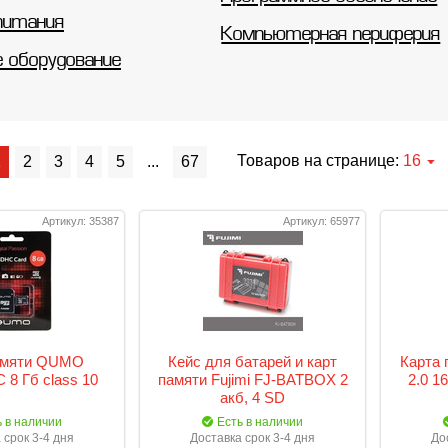
питания
Компьютерная периферия
е оборудование
Товаров на странице:
16
1
2
3
4
5
...
67
Артикул: 35387
Артикул: 65977
амяти QUMO
Кейс для батарей и карт
Карта 
 8 Гб class 10
памяти Fujimi FJ-BATBOX 2
2.0 1
акб, 4 SD
ь в наличии
Есть в наличии
 срок 3-4 дня
Доставка срок 3-4 дня
До