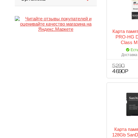
Карта памя
PRO-HG D
Class M
Ест
Доставка 
5 290
4 690 Р
Карта пам
128Gb SanD