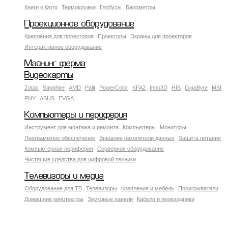
Книги о Фото
Термокружки
Глобусы
Барометры
Проекционное оборудование
Крепления для проекторов
Проекторы
Экраны для проекторов
Интерактивное оборудование
Майнинг ферма
Видеокарты
Zotac
Sapphire
AMD
Palit
PowerColor
KFA2
Inno3D
HIS
GigaByte
MSI
PNY
ASUS
EVGA
Компьютеры и периферия
Инструмент для монтажа и ремонта
Компьютеры
Мониторы
Программное обеспечение
Внешние накопители данных
Защита питания
Компьютерная периферия
Серверное оборудование
Чистящие средства для цифровой техники
Телевизоры и медиа
Оборудование для ТВ
Телевизоры
Крепления и мебель
Проигрыватели
Домашние кинотеатры
Звуковые панели
Кабели и переходники