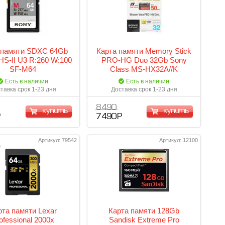
 памяти SDXC 64Gb
Карта памяти Memory Stick
HS-II U3 R:260 W:100
PRO-HG Duo 32Gb Sony
SF-M64
Class MS-HX32A//K
Есть в наличии
Есть в наличии
тавка срок 1-23 дня
Доставка срок 1-23 дня
8 490
купить
купить
Р
7 490 Р
Артикул: 79542
Артикул: 12100
рта памяти Lexar
Карта памяти 128Gb
ofessional 2000x
Sandisk Extreme Pro