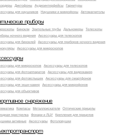
кордеры
Диктофоны
Аудиоинтерфейсы
Гарнитуры
сессуары для наушников
Наушники и микрофоны
Автомагнитолы
птические приборы
кроскопы
Бинокли
Зрительные трубы
Дальномеры
Телескопы
иборы ночного видения
Аксессуары для телескопов
сессуары для биноклей
Аксессуары для приборов ночного видения
нокуляры
Аксессуары для микроскопов
ксессуары
сессуары для микроскопов
Аксессуары для телескопов
сессуары для фотоаппаратов
Аксессуары для видеокамер
сессуары для фотовспышек
Аксессуары для смартфонов
сессуары для экшн-камер
Аксессуары для микрофонов
сессуары для объективов
портивное снаряжение
евматика
Компасы
Металлоискатели
Оптические прицелы
лодная пристрелка
Фонари и ЛЦУ
Крепления для прицелов
ушники активные
Аксессуары
Фотоловушки
лектротранспорт