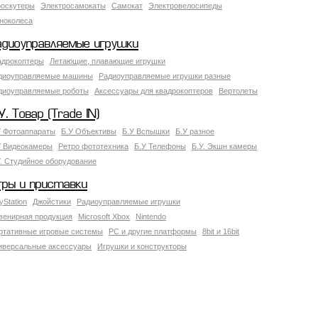
роскутеры
Электросамокаты
Самокат
Электровелосипеды
ноколеса
адиоуправляемые игрушки
адрокоптеры
Летающие, плавающие игрушки
диоуправляемые машины
Радиоуправляемые игрушки разные
диоуправляемые роботы
Аксессуары для квадрокоптеров
Вертолеты
У. Товар (Trade IN)
У Фотоаппараты
Б.У Объективы
Б.У Вспышки
Б.У разное
У Видеокамеры
Ретро фототехника
Б.У Телефоны
Б.У. Экшн камеры
У. Студийное оборудование
гры и приставки
yStation
Джойстики
Радиоуправляемые игрушки
венирная продукция
Microsoft Xbox
Nintendo
ртативные игровые системы
PC и другие платформы
8bit и 16bit
иверсальные аксессуары
Игрушки и конструкторы