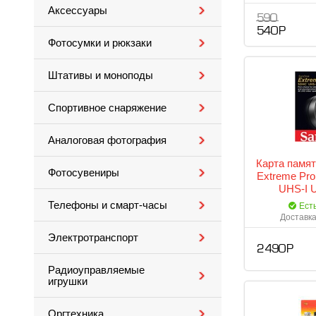
Аксессуары
590
540 Р
Фотосумки и рюкзаки
Штативы и моноподы
Спортивное снаряжение
Аналоговая фотография
Кaрта памят
Фотосувениры
Extreme Pro
UHS-I 
SDSDXXO
Телефоны и смарт-часы
Ест
Доставка
Электротранспорт
2 490 Р
Радиоуправляемые
игрушки
Оргтехника