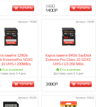
1 490
купить
купить
1 400 Р
Артикул: 79289
Артикул: 79288
та памяти 128Gb
Карта памяти 64Gb SanDisk
sk ExtremePro SDXC
Extreme Pro Class 10 SDXC
s 10 UHS-I 200MB/s
UHS-I U3 200 Mb\s
DXXD-128G-GN4IN)
SDSDXXU-064G-GN4IN
Есть в наличии
Есть в наличии
ставка срок 3-4 дня
Доставка срок 3-4 дня
купить
купить
3 890 Р
Р
Артикул: 65105
Артикул: 43515