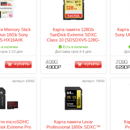
ти Memory Stick
Карта памяти 128Gb
Карта
uo 16Gb Sony
SanDisk Extreme SDXC
Sony U
S-HX16A//K
Class 10 (SDSDXV5-128G-
GNCIN)
ь в наличии
Есть в наличии
срок 1-23 дня
Доставка срок 3-4 дня
Дос
4 990
7 090
купить
купить
4 900 Р
6 290 
Артикул: 62602
Артикул: 79540
яти microSDHC
Карта памяти Lexar
Ка
isk Extreme Pro
Professional 1800x SDXC™
Pr