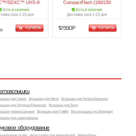
™/SDXC™ UHS-II
CompactFlash (160/150
GOLD Series - 64GB
Mb/s) (SDCFXPS-128G-X46)
Есть в наличии
Есть в наличии
2000064G-BNNNG)
тавка срок 1-23 дня
Доставка срок 1-23 дня
купить
купить
12 550 Р
 Р
отовспышки
пышки для Canon
Вспышки для Nikon
Вспышки для Pentax/Samsung
пышки для Olympus/Panasonic
Вспышки для Sony
пышки универсальные
Вспышки для Fujifilm
Все вспышки (по брендам)
пышки для смартофонов
вуковое оборудование
ационарное аудио
Аксессуары для микрофонов
Микрофоны