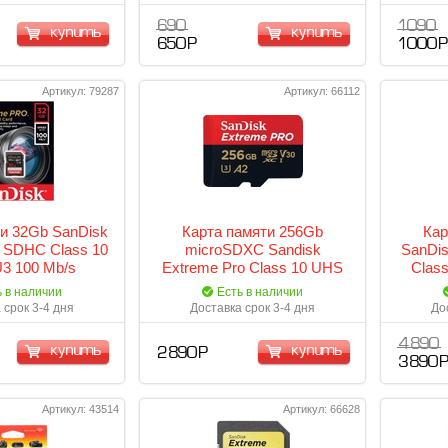
690
1 090
купить
купить
650 Р
1 000 Р
Артикул: 79287
Артикул: 66112
и 32Gb SanDisk
Карта памяти 256Gb
Кар
 SDHC Class 10
microSDXC Sandisk
SanDi
U3 100 Mb/s
Extreme Pro Class 10 UHS
Clas
-032G-GN4IN
Class 3, UHS-I + адаптер
(SDS
ь в наличии
Есть в наличии
(170/90 Mb/s) SDSQXCZ-
 срок 3-4 дня
Доставка срок 3-4 дня
До
256G-GN6MA
4 890
купить
купить
2 890 Р
3 890 
Артикул: 43514
Артикул: 66628