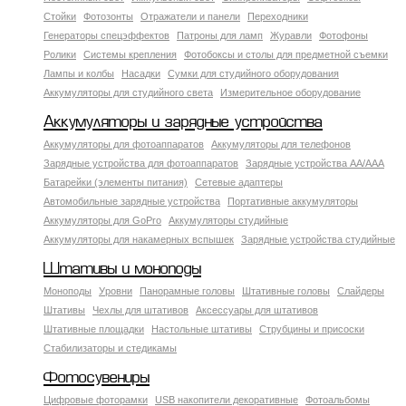
Стойки
Фотозонты
Отражатели и панели
Переходники
Генераторы спецэффектов
Патроны для ламп
Журавли
Фотофоны
Ролики
Системы крепления
Фотобоксы и столы для предметной съемки
Лампы и колбы
Насадки
Сумки для студийного оборудования
Аккумуляторы для студийного света
Измерительное оборудование
Аккумуляторы и зарядные устройства
Аккумуляторы для фотоаппаратов
Аккумуляторы для телефонов
Зарядные устройства для фотоаппаратов
Зарядные устройства AA/AAA
Батарейки (элементы питания)
Сетевые адаптеры
Автомобильные зарядные устройства
Портативные аккумуляторы
Аккумуляторы для GoPro
Аккумуляторы студийные
Аккумуляторы для накамерных вспышек
Зарядные устройства студийные
Штативы и моноподы
Моноподы
Уровни
Панорамные головы
Штативные головы
Слайдеры
Штативы
Чехлы для штативов
Аксессуары для штативов
Штативные площадки
Настольные штативы
Струбцины и присоски
Стабилизаторы и стедикамы
Фотосувениры
Цифровые фоторамки
USB накопители декоративные
Фотоальбомы