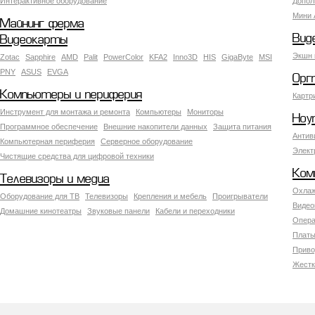
Интерактивное оборудование
Допол
Мини 
Майнинг ферма
Вид
Видеокарты
Экшн 
Zotac
Sapphire
AMD
Palit
PowerColor
KFA2
Inno3D
HIS
GigaByte
MSI
PNY
ASUS
EVGA
Орг
Компьютеры и периферия
Картр
Инструмент для монтажа и ремонта
Компьютеры
Мониторы
Ноу
Программное обеспечение
Внешние накопители данных
Защита питания
Антив
Компьютерная периферия
Серверное оборудование
Элект
Чистящие средства для цифровой техники
Ком
Телевизоры и медиа
Охлаж
Оборудование для ТВ
Телевизоры
Крепления и мебель
Проигрыватели
Видео
Домашние кинотеатры
Звуковые панели
Кабели и переходники
Опера
Платы
Приво
Жестк