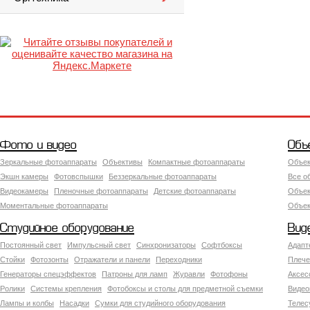
Фото и видео
Объ
Зеркальные фотоаппараты
Объективы
Компактные фотоаппараты
Объек
Экшн камеры
Фотовспышки
Беззеркальные фотоаппараты
Все о
Видеокамеры
Пленочные фотоаппараты
Детские фотоаппараты
Объек
Моментальные фотоаппараты
Объект
Студийное оборудование
Вид
Постоянный свет
Импульсный свет
Синхронизаторы
Софтбоксы
Адапт
Стойки
Фотозонты
Отражатели и панели
Переходники
Плече
Генераторы спецэффектов
Патроны для ламп
Журавли
Фотофоны
Аксес
Ролики
Системы крепления
Фотобоксы и столы для предметной съемки
Видео
Лампы и колбы
Насадки
Сумки для студийного оборудования
Теле