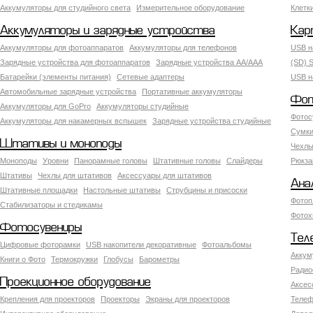
Аккумуляторы для студийного света
Измерительное оборудование
Клетк
Аккумуляторы и зарядные устройства
Кар
Аккумуляторы для фотоаппаратов
Аккумуляторы для телефонов
USB н
Зарядные устройства для фотоаппаратов
Зарядные устройства AA/AAA
(SD) S
Батарейки (элементы питания)
Сетевые адаптеры
USB н
Автомобильные зарядные устройства
Портативные аккумуляторы
Фот
Аккумуляторы для GoPro
Аккумуляторы студийные
Фотос
Аккумуляторы для накамерных вспышек
Зарядные устройства студийные
Сумки
Штативы и моноподы
Чехлы
Моноподы
Уровни
Панорамные головы
Штативные головы
Слайдеры
Рюкза
Штативы
Чехлы для штативов
Аксессуары для штативов
Ана
Штативные площадки
Настольные штативы
Струбцины и присоски
Фотоп
Стабилизаторы и стедикамы
Фотох
Фотосувениры
Тел
Цифровые фоторамки
USB накопители декоративные
Фотоальбомы
Аккум
Книги о Фото
Термокружки
Глобусы
Барометры
Радио
Проекционное оборудование
Аксес
Крепления для проекторов
Проекторы
Экраны для проекторов
Телеф