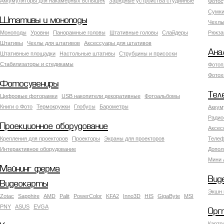
Аккумуляторы для накамерных вспышек
Зарядные устройства студийные
Фотос
Сумки
Штативы и моноподы
Чехлы
Моноподы
Уровни
Панорамные головы
Штативные головы
Слайдеры
Рюкза
Штативы
Чехлы для штативов
Аксессуары для штативов
Ана
Штативные площадки
Настольные штативы
Струбцины и присоски
Стабилизаторы и стедикамы
Фотоп
Фотох
Фотосувениры
Тел
Цифровые фоторамки
USB накопители декоративные
Фотоальбомы
Книги о Фото
Термокружки
Глобусы
Барометры
Аккум
Радио
Проекционное оборудование
Аксес
Крепления для проекторов
Проекторы
Экраны для проекторов
Телеф
Интерактивное оборудование
Допол
Мини 
Майнинг ферма
Вид
Видеокарты
Экшн 
Zotac
Sapphire
AMD
Palit
PowerColor
KFA2
Inno3D
HIS
GigaByte
MSI
PNY
ASUS
EVGA
Орг
Картр