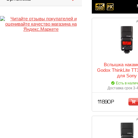
А
Вспышка накам
Godox ThinkLite T
для Sony
Есть в нали
Доставка срок 3-
11 890 Р
А