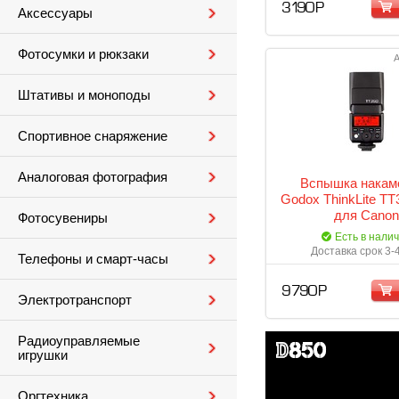
3 190 Р
Аксессуары
Фотосумки и рюкзаки
А
Штативы и моноподы
Спортивное снаряжение
Аналоговая фотография
Вспышка накам
Godox ThinkLite T
для Canon
Фотосувениры
Есть в нали
Доставка срок 3-
Телефоны и смарт-часы
9 790 Р
Электротранспорт
Радиоуправляемые
игрушки
Оргтехника