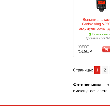
Вспышка накам
Godox Ving V35
аккумуляторная д
Есть в нали
Доставка срок 3-
19 800
15 090 Р
Страницы:
1
2
Фотовспышка
– эт
имеющегося света н