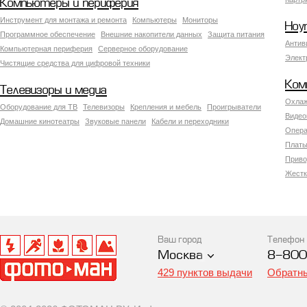
Компьютеры и периферия
Инструмент для монтажа и ремонта
Компьютеры
Мониторы
Ноу
Программное обеспечение
Внешние накопители данных
Защита питания
Антив
Компьютерная периферия
Серверное оборудование
Элект
Чистящие средства для цифровой техники
Ком
Телевизоры и медиа
Охлаж
Оборудование для ТВ
Телевизоры
Крепления и мебель
Проигрыватели
Видео
Домашние кинотеатры
Звуковые панели
Кабели и переходники
Опера
Платы
Приво
Жестк
Ваш город
Телефон
Москва
8-800
429 пунктов выдачи
Обратны