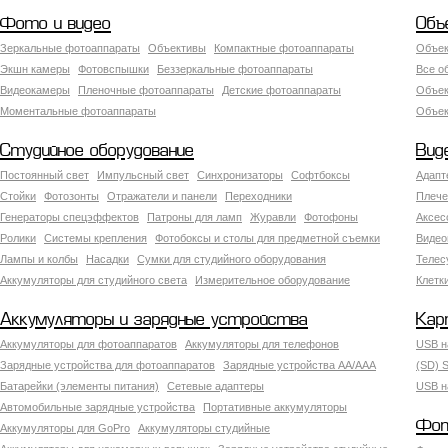
Фото и видео
Объ
Зеркальные фотоаппараты
Объективы
Компактные фотоаппараты
Объек
Экшн камеры
Фотовспышки
Беззеркальные фотоаппараты
Все о
Видеокамеры
Пленочные фотоаппараты
Детские фотоаппараты
Объек
Моментальные фотоаппараты
Объект
Студийное оборудование
Вид
Постоянный свет
Импульсный свет
Синхронизаторы
Софтбоксы
Адапт
Стойки
Фотозонты
Отражатели и панели
Переходники
Плече
Генераторы спецэффектов
Патроны для ламп
Журавли
Фотофоны
Аксес
Ролики
Системы крепления
Фотобоксы и столы для предметной съемки
Видео
Лампы и колбы
Насадки
Сумки для студийного оборудования
Теле
Аккумуляторы для студийного света
Измерительное оборудование
Клетк
Аккумуляторы и зарядные устройства
Кар
Аккумуляторы для фотоаппаратов
Аккумуляторы для телефонов
USB н
Зарядные устройства для фотоаппаратов
Зарядные устройства AA/AAA
(SD) S
Батарейки (элементы питания)
Сетевые адаптеры
USB н
Автомобильные зарядные устройства
Портативные аккумуляторы
Фот
Аккумуляторы для GoPro
Аккумуляторы студийные