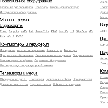
Проекционное оборудование
Аксес
Крепления для проекторов
Проекторы
Экраны для проекторов
Телеф
Интерактивное оборудование
Допол
Мини 
Майнинг ферма
Вид
Видеокарты
Экшн 
Zotac
Sapphire
AMD
Palit
PowerColor
KFA2
Inno3D
HIS
GigaByte
MSI
PNY
ASUS
EVGA
Орг
Компьютеры и периферия
Картр
Инструмент для монтажа и ремонта
Компьютеры
Мониторы
Ноу
Программное обеспечение
Внешние накопители данных
Защита питания
Антив
Компьютерная периферия
Серверное оборудование
Элект
Чистящие средства для цифровой техники
Ком
Телевизоры и медиа
Охлаж
Оборудование для ТВ
Телевизоры
Крепления и мебель
Проигрыватели
Видео
Домашние кинотеатры
Звуковые панели
Кабели и переходники
Опера
Платы
Приво
Жестк