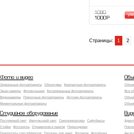
1 090
ув
1 000 Р
Страницы:
1
2
Фото и видео
Объ
Зеркальные фотоаппараты
Объективы
Компактные фотоаппараты
Объек
Экшн камеры
Фотовспышки
Беззеркальные фотоаппараты
Все о
Видеокамеры
Пленочные фотоаппараты
Детские фотоаппараты
Объек
Моментальные фотоаппараты
Объект
Студийное оборудование
Вид
Постоянный свет
Импульсный свет
Синхронизаторы
Софтбоксы
Адапт
Стойки
Фотозонты
Отражатели и панели
Переходники
Плече
Генераторы спецэффектов
Патроны для ламп
Журавли
Фотофоны
Аксес