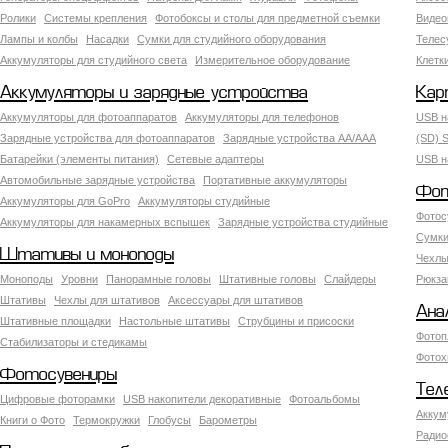
Ролики
Системы крепления
Фотобоксы и столы для предметной съемки
Видео
Лампы и колбы
Насадки
Сумки для студийного оборудования
Теле
Аккумуляторы для студийного света
Измерительное оборудование
Клетк
Аккумуляторы и зарядные устройства
Кар
Аккумуляторы для фотоаппаратов
Аккумуляторы для телефонов
USB н
Зарядные устройства для фотоаппаратов
Зарядные устройства AA/AAA
(SD) S
Батарейки (элементы питания)
Сетевые адаптеры
USB н
Автомобильные зарядные устройства
Портативные аккумуляторы
Фот
Аккумуляторы для GoPro
Аккумуляторы студийные
Фотос
Аккумуляторы для накамерных вспышек
Зарядные устройства студийные
Сумки
Штативы и моноподы
Чехлы
Моноподы
Уровни
Панорамные головы
Штативные головы
Слайдеры
Рюкза
Штативы
Чехлы для штативов
Аксессуары для штативов
Ана
Штативные площадки
Настольные штативы
Струбцины и присоски
Фотоп
Стабилизаторы и стедикамы
Фотох
Фотосувениры
Тел
Цифровые фоторамки
USB накопители декоративные
Фотоальбомы
Аккум
Книги о Фото
Термокружки
Глобусы
Барометры
Радио