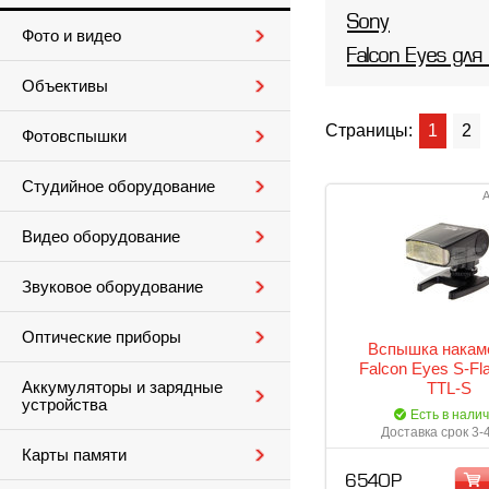
Sony
Фото и видео
Falcon Eyes для
Объективы
Страницы:
1
2
Фотовспышки
Студийное оборудование
А
Видео оборудование
Звуковое оборудование
Оптические приборы
Вспышка накам
Falcon Eyes S-Fl
Аккумуляторы и зарядные
TTL-S
устройства
Есть в нали
Доставка срок 3-
Карты памяти
6 540 Р