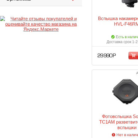
Вспышка накамер
HVL-F46R
Есть в нали
Доставка срок 1-2
29 990 Р
А
Фотовспышка So
TC1AM разветвит
вспышки
Нет в налич