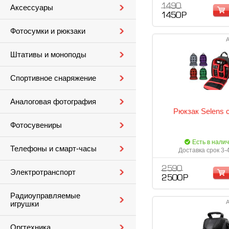
1 490
Аксессуары
1 450 Р
Фотосумки и рюкзаки
А
Штативы и моноподы
Спортивное снаряжение
Аналоговая фотография
Рюкзак Selens 
Фотосувениры
Есть в нали
Телефоны и смарт-часы
Доставка срок 3-
2 590
Электротранспорт
2 500 Р
Радиоуправляемые
А
игрушки
Оргтехника