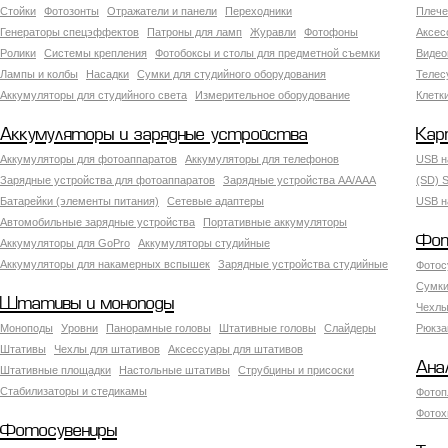
Стойки
Фотозонты
Отражатели и панели
Переходники
Плече
Генераторы спецэффектов
Патроны для ламп
Журавли
Фотофоны
Аксес
Ролики
Системы крепления
Фотобоксы и столы для предметной съемки
Видео
Лампы и колбы
Насадки
Сумки для студийного оборудования
Теле
Аккумуляторы для студийного света
Измерительное оборудование
Клетк
Аккумуляторы и зарядные устройства
Кар
Аккумуляторы для фотоаппаратов
Аккумуляторы для телефонов
USB н
Зарядные устройства для фотоаппаратов
Зарядные устройства AA/AAA
(SD) S
Батарейки (элементы питания)
Сетевые адаптеры
USB н
Автомобильные зарядные устройства
Портативные аккумуляторы
Фот
Аккумуляторы для GoPro
Аккумуляторы студийные
Аккумуляторы для накамерных вспышек
Зарядные устройства студийные
Фотос
Сумки
Штативы и моноподы
Чехлы
Моноподы
Уровни
Панорамные головы
Штативные головы
Слайдеры
Рюкза
Штативы
Чехлы для штативов
Аксессуары для штативов
Ана
Штативные площадки
Настольные штативы
Струбцины и присоски
Стабилизаторы и стедикамы
Фотоп
Фотох
Фотосувениры