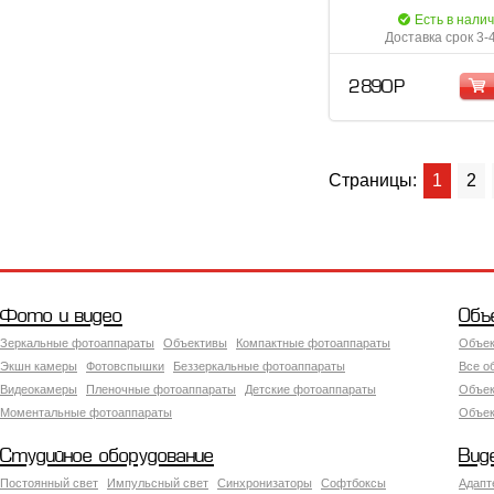
Есть в нали
Доставка срок 3-
2 890 Р
Страницы:
1
2
Фото и видео
Объ
Зеркальные фотоаппараты
Объективы
Компактные фотоаппараты
Объек
Экшн камеры
Фотовспышки
Беззеркальные фотоаппараты
Все о
Видеокамеры
Пленочные фотоаппараты
Детские фотоаппараты
Объек
Моментальные фотоаппараты
Объект
Студийное оборудование
Вид
Постоянный свет
Импульсный свет
Синхронизаторы
Софтбоксы
Адапт