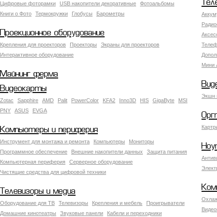
Тел
Цифровые фоторамки
USB накопители декоративные
Фотоальбомы
Книги о Фото
Термокружки
Глобусы
Барометры
Аккум
Радио
Проекционное оборудование
Аксес
Крепления для проекторов
Проекторы
Экраны для проекторов
Телеф
Интерактивное оборудование
Допол
Мини 
Майнинг ферма
Вид
Видеокарты
Экшн 
Zotac
Sapphire
AMD
Palit
PowerColor
KFA2
Inno3D
HIS
GigaByte
MSI
PNY
ASUS
EVGA
Орг
Картр
Компьютеры и периферия
Инструмент для монтажа и ремонта
Компьютеры
Мониторы
Ноу
Программное обеспечение
Внешние накопители данных
Защита питания
Антив
Компьютерная периферия
Серверное оборудование
Элект
Чистящие средства для цифровой техники
Ком
Телевизоры и медиа
Охлаж
Оборудование для ТВ
Телевизоры
Крепления и мебель
Проигрыватели
Видео
Домашние кинотеатры
Звуковые панели
Кабели и переходники