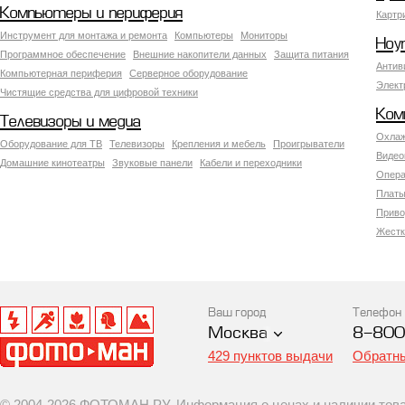
Компьютеры и периферия
Картр
Инструмент для монтажа и ремонта
Компьютеры
Мониторы
Ноу
Программное обеспечение
Внешние накопители данных
Защита питания
Антив
Компьютерная периферия
Серверное оборудование
Элект
Чистящие средства для цифровой техники
Ком
Телевизоры и медиа
Охлаж
Оборудование для ТВ
Телевизоры
Крепления и мебель
Проигрыватели
Видео
Домашние кинотеатры
Звуковые панели
Кабели и переходники
Опера
Платы
Приво
Жестк
Ваш город
Телефон
Москва
8-800
429 пунктов выдачи
Обратны
© 2004-2026 ФОТОМАН.РУ. Информация о ценах и наличии товар