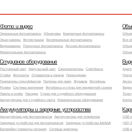
Фото и видео
Объ
Зеркальные фотоаппараты
Объективы
Компактные фотоаппараты
Объек
Экшн камеры
Фотовспышки
Беззеркальные фотоаппараты
Все о
Видеокамеры
Пленочные фотоаппараты
Детские фотоаппараты
Объек
Моментальные фотоаппараты
Объект
Студийное оборудование
Вид
Постоянный свет
Импульсный свет
Синхронизаторы
Софтбоксы
Адапт
Стойки
Фотозонты
Отражатели и панели
Переходники
Плече
Генераторы спецэффектов
Патроны для ламп
Журавли
Фотофоны
Аксес
Ролики
Системы крепления
Фотобоксы и столы для предметной съемки
Видео
Лампы и колбы
Насадки
Сумки для студийного оборудования
Теле
Аккумуляторы для студийного света
Измерительное оборудование
Клетк
Аккумуляторы и зарядные устройства
Кар
Аккумуляторы для фотоаппаратов
Аккумуляторы для телефонов
USB н
Зарядные устройства для фотоаппаратов
Зарядные устройства AA/AAA
(SD) S
Батарейки (элементы питания)
Сетевые адаптеры
USB н