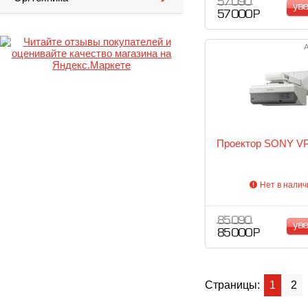
57 090
ув
57 000 Р
А
Проектор SONY V
Нет в налич
85 090
ув
85 000 Р
Страницы:
1
2