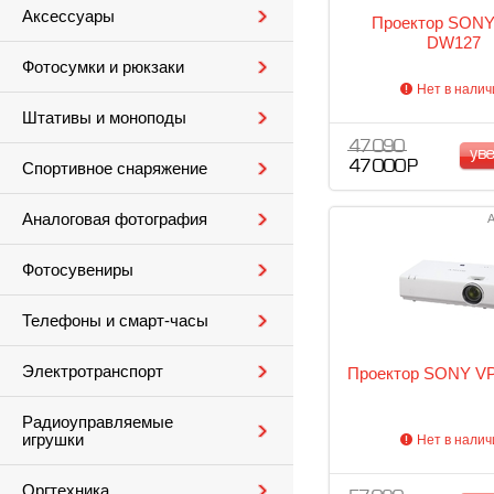
Аксессуары
Проектор SONY
DW127
Фотосумки и рюкзаки
Нет в налич
Штативы и моноподы
47 090
ув
47 000 Р
Спортивное снаряжение
Аналоговая фотография
А
Фотосувениры
Телефоны и смарт-часы
Электротранспорт
Проектор SONY V
Радиоуправляемые
игрушки
Нет в налич
Оргтехника