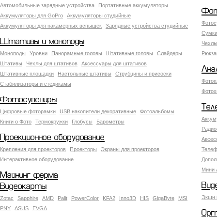
Автомобильные зарядные устройства
Портативные аккумуляторы
Фот
Аккумуляторы для GoPro
Аккумуляторы студийные
Фотос
Аккумуляторы для накамерных вспышек
Зарядные устройства студийные
Сумки
Штативы и моноподы
Чехлы
Моноподы
Уровни
Панорамные головы
Штативные головы
Слайдеры
Рюкза
Штативы
Чехлы для штативов
Аксессуары для штативов
Ана
Штативные площадки
Настольные штативы
Струбцины и присоски
Фотоп
Стабилизаторы и стедикамы
Фотох
Фотосувениры
Тел
Цифровые фоторамки
USB накопители декоративные
Фотоальбомы
Аккум
Книги о Фото
Термокружки
Глобусы
Барометры
Радио
Проекционное оборудование
Аксес
Крепления для проекторов
Проекторы
Экраны для проекторов
Телеф
Интерактивное оборудование
Допол
Мини 
Майнинг ферма
Вид
Видеокарты
Экшн 
Zotac
Sapphire
AMD
Palit
PowerColor
KFA2
Inno3D
HIS
GigaByte
MSI
PNY
ASUS
EVGA
Орг