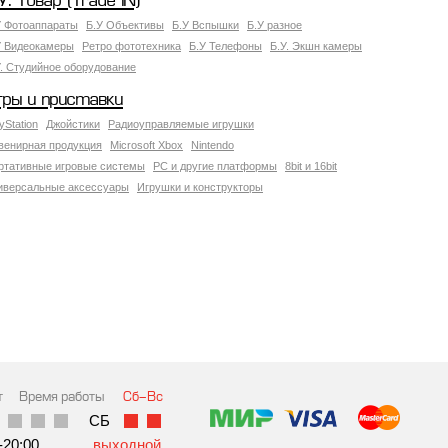
У. Товар (Trade IN)
У Фотоаппараты
Б.У Объективы
Б.У Вспышки
Б.У разное
У Видеокамеры
Ретро фототехника
Б.У Телефоны
Б.У. Экшн камеры
У. Студийное оборудование
гры и приставки
yStation
Джойстики
Радиоуправляемые игрушки
венирная продукция
Microsoft Xbox
Nintendo
ртативные игровые системы
PC и другие платформы
8bit и 16bit
иверсальные аксессуары
Игрушки и конструкторы
т
Время работы
Сб-Вс
СБ
-20:00
выходной