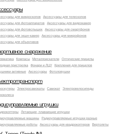
ксессуары
сессуары для микроскопов
Аксессуары для телескопов
сессуары для фотоаппаратов
Аксессуары для видеокамер
сессуары для фотовспышек
Аксессуары для смартфонов
сессуары для экшн-камер
Аксессуары для микрофонов
сессуары для объективов
портивное снаряжение
евматика
Компасы
Металлоискатели
Оптические прицелы
лодная пристрелка
Фонари и ЛЦУ
Крепления для прицелов
ушники активные
Аксессуары
Фотоловушки
лектротранспорт
роскутеры
Электросамокаты
Самокат
Электровелосипеды
ноколеса
адиоуправляемые игрушки
адрокоптеры
Летающие, плавающие игрушки
диоуправляемые машины
Радиоуправляемые игрушки разные
диоуправляемые роботы
Аксессуары для квадрокоптеров
Вертолеты