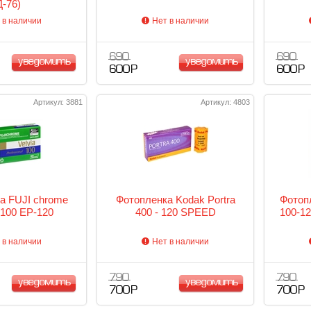
Д-76)
 в наличии
Нет в наличии
690
690
уведомить
уведомить
600 Р
600 Р
Артикул: 3881
Артикул: 4803
а FUJI chrome
Фотопленка Kodak Portra
Фотоп
100 EP-120
400 - 120 SPEED
100-12
 в наличии
Нет в наличии
790
790
уведомить
уведомить
700 Р
700 Р