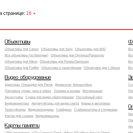
а странице:
16
Объективы
Ф
Объективы для Canon
Объективы для Sony
Объективы для M42
Вс
Все объективы (по брендам)
Объективы для Olympus/Panasonic
Вс
Объективы для Nikon
Объективы для Pentax/Samsung
Вс
Объективы для Fujifilm
Объективы к смартфонам
Объективы для L-Mount
Вс
Видео оборудование
З
Адаптеры, Площадки для Ригов
Держатели, Кронштейны
Ст
Плечевые упоры, риги и обвес
Тележки и ролики
Моторизация
Ре
Аксессуары
Сумки для видео оборудования
Постоянный свет
Ак
Видеомониторы
Аккумуляторы для видео света
Краны и автогрипы
О
Телесуфлеры
Видеорекордеры
Слайдеры
Стабилизаторы и стедикамы
Ми
Клетки для съёмки
Видеомикшеры
Пр
Карты памяти
Ак
USB накопители
(CF) Compact Flash
(Micro SD) Micro Secure Digital
Мо