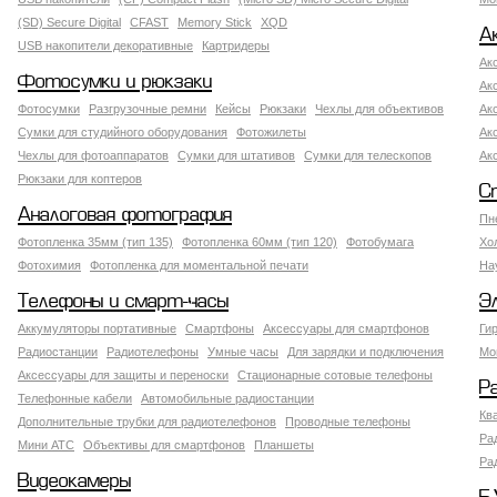
(SD) Secure Digital
CFAST
Memory Stick
XQD
А
USB накопители декоративные
Картридеры
Ак
Фотосумки и рюкзаки
Ак
Фотосумки
Разгрузочные ремни
Кейсы
Рюкзаки
Чехлы для объективов
Ак
Сумки для студийного оборудования
Фотожилеты
Ак
Чехлы для фотоаппаратов
Сумки для штативов
Сумки для телескопов
Ак
Рюкзаки для коптеров
С
Аналоговая фотография
Пн
Фотопленка 35мм (тип 135)
Фотопленка 60мм (тип 120)
Фотобумага
Хо
Фотохимия
Фотопленка для моментальной печати
На
Телефоны и смарт-часы
Э
Аккумуляторы портативные
Смартфоны
Аксессуары для смартфонов
Ги
Радиостанции
Радиотелефоны
Умные часы
Для зарядки и подключения
Мо
Аксессуары для защиты и переноски
Стационарные сотовые телефоны
Р
Телефонные кабели
Автомобильные радиостанции
Кв
Дополнительные трубки для радиотелефонов
Проводные телефоны
Ра
Мини АТС
Объективы для смартфонов
Планшеты
Ра
Видеокамеры