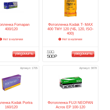
опленка Fomapan
Фотопленка Kodak T- MAX
400/120
400 TMY 120 (ЧБ, 120, ISO-
400)
Нет в наличии
Нет в наличии
590
уведомить
уведомить
500 Р
Артикул: 1705
Артикул: 3878
ленка Kodak Portra
Фотопленка FUJI NEOPAN
160/120
Acros EP 100-120