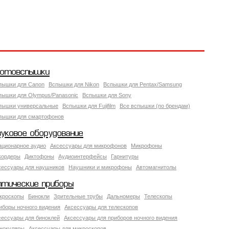
отовспышки
пышки для Canon
Вспышки для Nikon
Вспышки для Pentax/Samsung
пышки для Olympus/Panasonic
Вспышки для Sony
пышки универсальные
Вспышки для Fujifilm
Все вспышки (по брендам)
пышки для смартофонов
вуковое оборудование
ационарное аудио
Аксессуары для микрофонов
Микрофоны
кордеры
Диктофоны
Аудиоинтерфейсы
Гарнитуры
сессуары для наушников
Наушники и микрофоны
Автомагнитолы
птические приборы
кроскопы
Бинокли
Зрительные трубы
Дальномеры
Телескопы
иборы ночного видения
Аксессуары для телескопов
сессуары для биноклей
Аксессуары для приборов ночного видения
нокуляры
Аксессуары для микроскопов