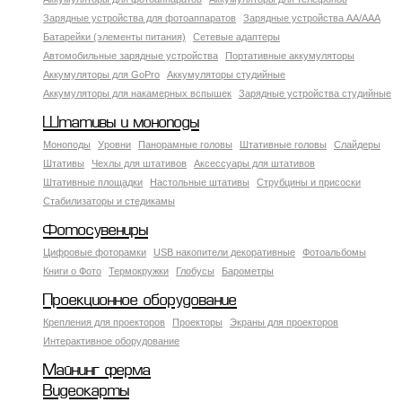
Зарядные устройства для фотоаппаратов
Зарядные устройства AA/AAA
Батарейки (элементы питания)
Сетевые адаптеры
Автомобильные зарядные устройства
Портативные аккумуляторы
Аккумуляторы для GoPro
Аккумуляторы студийные
Аккумуляторы для накамерных вспышек
Зарядные устройства студийные
Штативы и моноподы
Моноподы
Уровни
Панорамные головы
Штативные головы
Слайдеры
Штативы
Чехлы для штативов
Аксессуары для штативов
Штативные площадки
Настольные штативы
Струбцины и присоски
Стабилизаторы и стедикамы
Фотосувениры
Цифровые фоторамки
USB накопители декоративные
Фотоальбомы
Книги о Фото
Термокружки
Глобусы
Барометры
Проекционное оборудование
Крепления для проекторов
Проекторы
Экраны для проекторов
Интерактивное оборудование
Майнинг ферма
Видеокарты