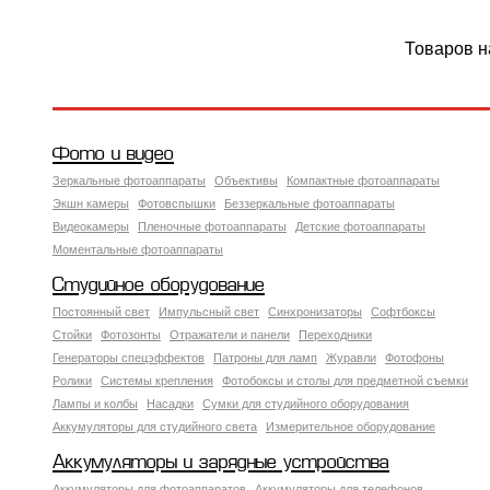
Товаров н
Фото и видео
Зеркальные фотоаппараты
Объективы
Компактные фотоаппараты
Экшн камеры
Фотовспышки
Беззеркальные фотоаппараты
Видеокамеры
Пленочные фотоаппараты
Детские фотоаппараты
Моментальные фотоаппараты
Студийное оборудование
Постоянный свет
Импульсный свет
Синхронизаторы
Софтбоксы
Стойки
Фотозонты
Отражатели и панели
Переходники
Генераторы спецэффектов
Патроны для ламп
Журавли
Фотофоны
Ролики
Системы крепления
Фотобоксы и столы для предметной съемки
Лампы и колбы
Насадки
Сумки для студийного оборудования
Аккумуляторы для студийного света
Измерительное оборудование
Аккумуляторы и зарядные устройства
Аккумуляторы для фотоаппаратов
Аккумуляторы для телефонов