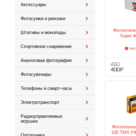
Аксессуары
Фотосумки и рюкзаки
Фотопленк
Штативы и моноподы
Super 4
Спортивное снаряжение
Нет
Аналоговая фотография
490
400 Р
Фотосувениры
Телефоны и смарт-часы
Электротранспорт
Радиоуправляемые
игрушки
Фотопленка
100 TMX (ЧБ
Оргтехника