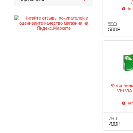
Нет
590
500 Р
Фотопленк
VELVIA 
Нет
790
700 Р