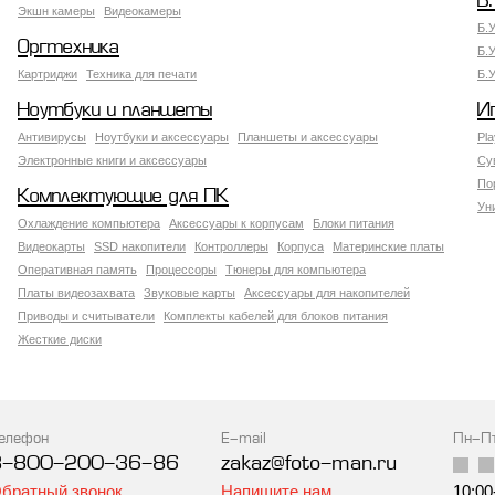
Б.
Экшн камеры
Видеокамеры
Б.
Оргтехника
Б.
Картриджи
Техника для печати
Б.
Ноутбуки и планшеты
И
Антивирусы
Ноутбуки и аксессуары
Планшеты и аксессуары
Pla
Электронные книги и аксессуары
Су
По
Комплектующие для ПК
Ун
Охлаждение компьютера
Аксессуары к корпусам
Блоки питания
Видеокарты
SSD накопители
Контроллеры
Корпуса
Материнские платы
Оперативная память
Процессоры
Тюнеры для компьютера
Платы видеозахвата
Звуковые карты
Аксессуары для накопителей
Приводы и считыватели
Комплекты кабелей для блоков питания
Жесткие диски
елефон
E-mail
Пн-П
8-800-200-36-86
zakaz@foto-man.ru
братный звонок
Напишите нам
10:00