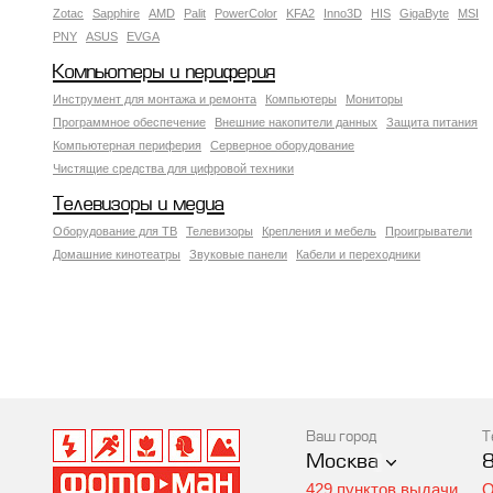
Zotac
Sapphire
AMD
Palit
PowerColor
KFA2
Inno3D
HIS
GigaByte
MSI
PNY
ASUS
EVGA
Компьютеры и периферия
Инструмент для монтажа и ремонта
Компьютеры
Мониторы
Программное обеспечение
Внешние накопители данных
Защита питания
Компьютерная периферия
Серверное оборудование
Чистящие средства для цифровой техники
Телевизоры и медиа
Оборудование для ТВ
Телевизоры
Крепления и мебель
Проигрыватели
Домашние кинотеатры
Звуковые панели
Кабели и переходники
Ваш город
Т
Москва
429 пунктов выдачи
О