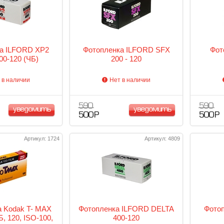
а ILFORD XP2
Фотопленка ILFORD SFX
Фот
00-120 (ЧБ)
200 - 120
 в наличии
Нет в наличии
590
590
уведомить
уведомить
500 Р
500 Р
Артикул: 1724
Артикул: 4809
 Kodak T- MAX
Фотопленка ILFORD DELTA
Фотоп
, 120, ISO-100,
400-120