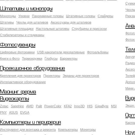
Сумки
Штативы и моноподы
Чехлы
Моноподы
Уровни
Панорамные головы
Штативные головы
Слайдеры
Рюкза
Штативы
Чехлы для штативов
Аксессуары для штативов
Ана
Штативные площадки
Настольные штативы
Струбцины и присоски
Фотоп
Стабилизаторы и стедикамы
Фотох
Фотосувениры
Тел
Цифровые фоторамки
USB накопители декоративные
Фотоальбомы
Аккум
Книги о Фото
Термокружки
Глобусы
Барометры
Радио
Проекционное оборудование
Аксес
Крепления для проекторов
Проекторы
Экраны для проекторов
Телеф
Интерактивное оборудование
Допол
Мини 
Майнинг ферма
Вид
Видеокарты
Экшн 
Zotac
Sapphire
AMD
Palit
PowerColor
KFA2
Inno3D
HIS
GigaByte
MSI
PNY
ASUS
EVGA
Орг
Компьютеры и периферия
Картр
Инструмент для монтажа и ремонта
Компьютеры
Мониторы
Ноу