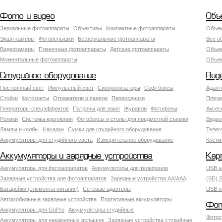
Фото и видео
Объ
Зеркальные фотоаппараты
Объективы
Компактные фотоаппараты
Объек
Экшн камеры
Фотовспышки
Беззеркальные фотоаппараты
Все о
Видеокамеры
Пленочные фотоаппараты
Детские фотоаппараты
Объек
Моментальные фотоаппараты
Объект
Студийное оборудование
Вид
Постоянный свет
Импульсный свет
Синхронизаторы
Софтбоксы
Адапт
Стойки
Фотозонты
Отражатели и панели
Переходники
Плече
Генераторы спецэффектов
Патроны для ламп
Журавли
Фотофоны
Аксес
Ролики
Системы крепления
Фотобоксы и столы для предметной съемки
Видео
Лампы и колбы
Насадки
Сумки для студийного оборудования
Теле
Аккумуляторы для студийного света
Измерительное оборудование
Клетк
Аккумуляторы и зарядные устройства
Кар
Аккумуляторы для фотоаппаратов
Аккумуляторы для телефонов
USB н
Зарядные устройства для фотоаппаратов
Зарядные устройства AA/AAA
(SD) S
Батарейки (элементы питания)
Сетевые адаптеры
USB н
Автомобильные зарядные устройства
Портативные аккумуляторы
Фот
Аккумуляторы для GoPro
Аккумуляторы студийные
Фотос
Аккумуляторы для накамерных вспышек
Зарядные устройства студийные