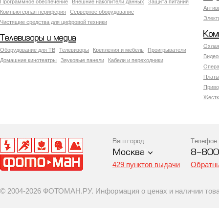
Программное обеспечение
Внешние накопители данных
Защита питания
Антив
Компьютерная периферия
Серверное оборудование
Элект
Чистящие средства для цифровой техники
Ком
Телевизоры и медиа
Охлаж
Оборудование для ТВ
Телевизоры
Крепления и мебель
Проигрыватели
Видео
Домашние кинотеатры
Звуковые панели
Кабели и переходники
Опера
Платы
Приво
Жестк
Ваш город
Телефон
Москва
8-800
429 пунктов выдачи
Обратны
© 2004-2026 ФОТОМАН.РУ. Информация о ценах и наличии товар