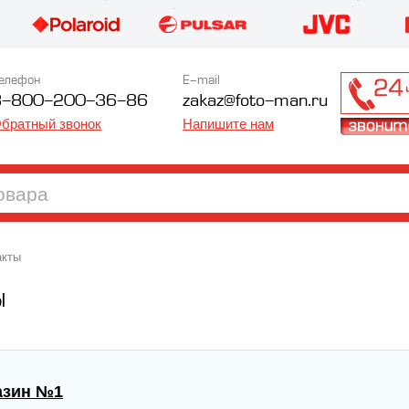
елефон
E-mail
8-800-200-36-86
zakaz@foto-man.ru
братный звонок
Напишите нам
акты
Ы
азин №1