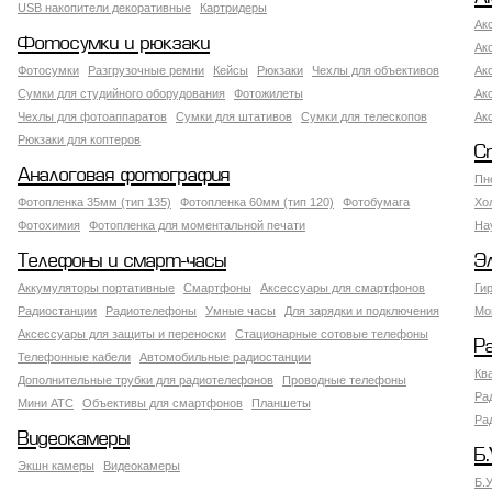
USB накопители декоративные
Картридеры
Ак
Фотосумки и рюкзаки
Ак
Фотосумки
Разгрузочные ремни
Кейсы
Рюкзаки
Чехлы для объективов
Ак
Сумки для студийного оборудования
Фотожилеты
Ак
Чехлы для фотоаппаратов
Сумки для штативов
Сумки для телескопов
Ак
Рюкзаки для коптеров
С
Аналоговая фотография
Пн
Фотопленка 35мм (тип 135)
Фотопленка 60мм (тип 120)
Фотобумага
Хо
Фотохимия
Фотопленка для моментальной печати
На
Телефоны и смарт-часы
Э
Аккумуляторы портативные
Смартфоны
Аксессуары для смартфонов
Ги
Радиостанции
Радиотелефоны
Умные часы
Для зарядки и подключения
Мо
Аксессуары для защиты и переноски
Стационарные сотовые телефоны
Р
Телефонные кабели
Автомобильные радиостанции
Кв
Дополнительные трубки для радиотелефонов
Проводные телефоны
Ра
Мини АТС
Объективы для смартфонов
Планшеты
Ра
Видеокамеры
Б.
Экшн камеры
Видеокамеры
Б.