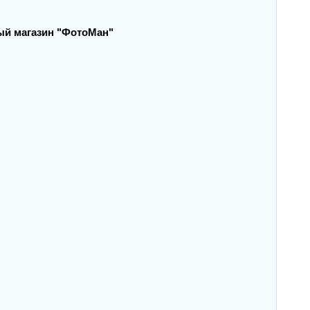
ый магазин "ФотоМан"
) 211-77-71