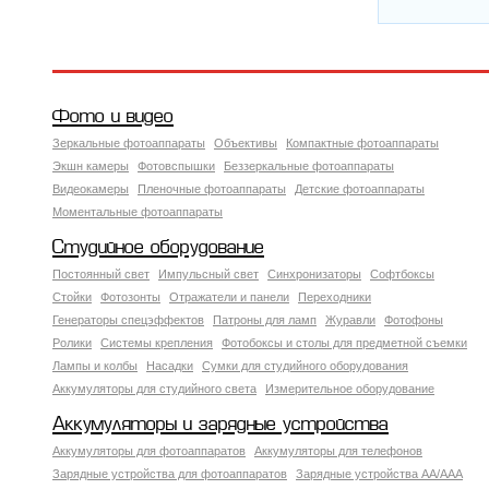
Фото и видео
Зеркальные фотоаппараты
Объективы
Компактные фотоаппараты
Экшн камеры
Фотовспышки
Беззеркальные фотоаппараты
Видеокамеры
Пленочные фотоаппараты
Детские фотоаппараты
Моментальные фотоаппараты
Студийное оборудование
Постоянный свет
Импульсный свет
Синхронизаторы
Софтбоксы
Стойки
Фотозонты
Отражатели и панели
Переходники
Генераторы спецэффектов
Патроны для ламп
Журавли
Фотофоны
Ролики
Системы крепления
Фотобоксы и столы для предметной съемки
Лампы и колбы
Насадки
Сумки для студийного оборудования
Аккумуляторы для студийного света
Измерительное оборудование
Аккумуляторы и зарядные устройства
Аккумуляторы для фотоаппаратов
Аккумуляторы для телефонов
Зарядные устройства для фотоаппаратов
Зарядные устройства AA/AAA