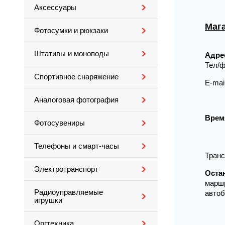
Аксессуары
Маг
Фотосумки и рюкзаки
Штативы и моноподы
Адре
Т
Спортивное снаряжение
E-ma
Аналоговая фотография
Врем
Фотосувениры
бу
в
Телефоны и смарт-часы
Транс
Электротранспорт
Оста
маршру
Радиоуправляемые
автобу
игрушки
Оргтехника