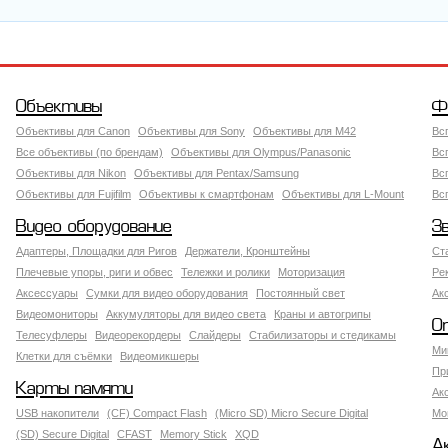
Объективы
Ф
Объективы для Canon
Объективы для Sony
Объективы для M42
Вс
Все объективы (по брендам)
Объективы для Olympus/Panasonic
Вс
Объективы для Nikon
Объективы для Pentax/Samsung
Вс
Объективы для Fujifilm
Объективы к смартфонам
Объективы для L-Mount
Вс
Видео оборудование
З
Адаптеры, Площадки для Ригов
Держатели, Кронштейны
Ст
Плечевые упоры, риги и обвес
Тележки и ролики
Моторизация
Ре
Аксессуары
Сумки для видео оборудования
Постоянный свет
Ак
Видеомониторы
Аккумуляторы для видео света
Краны и автогрипы
О
Телесуфлеры
Видеорекордеры
Слайдеры
Стабилизаторы и стедикамы
Ми
Клетки для съёмки
Видеомикшеры
Пр
Карты памяти
Ак
USB накопители
(CF) Compact Flash
(Micro SD) Micro Secure Digital
Мо
(SD) Secure Digital
CFAST
Memory Stick
XQD
А