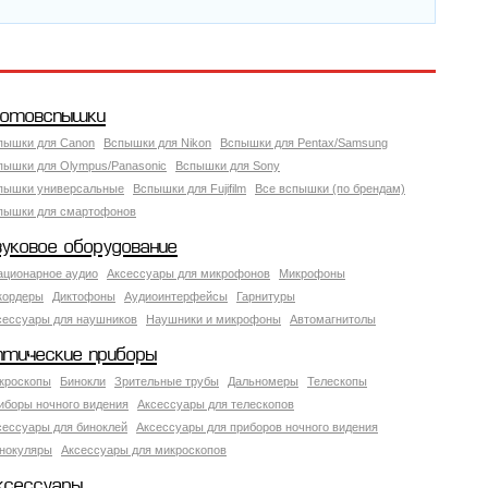
отовспышки
пышки для Canon
Вспышки для Nikon
Вспышки для Pentax/Samsung
пышки для Olympus/Panasonic
Вспышки для Sony
пышки универсальные
Вспышки для Fujifilm
Все вспышки (по брендам)
пышки для смартофонов
вуковое оборудование
ационарное аудио
Аксессуары для микрофонов
Микрофоны
кордеры
Диктофоны
Аудиоинтерфейсы
Гарнитуры
сессуары для наушников
Наушники и микрофоны
Автомагнитолы
птические приборы
кроскопы
Бинокли
Зрительные трубы
Дальномеры
Телескопы
иборы ночного видения
Аксессуары для телескопов
сессуары для биноклей
Аксессуары для приборов ночного видения
нокуляры
Аксессуары для микроскопов
ксессуары