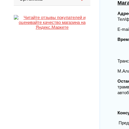
Маг
Адре
Т
E-ma
Врем
бу
в
Транс
М.Ал
Оста
трамва
автобу
Конс
Предс