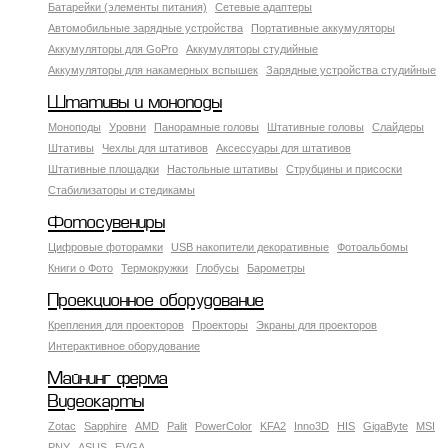
Батарейки (элементы питания)
Сетевые адаптеры
Автомобильные зарядные устройства
Портативные аккумуляторы
Аккумуляторы для GoPro
Аккумуляторы студийные
Аккумуляторы для накамерных вспышек
Зарядные устройства студийные
Штативы и моноподы
Моноподы
Уровни
Панорамные головы
Штативные головы
Слайдеры
Штативы
Чехлы для штативов
Аксессуары для штативов
Штативные площадки
Настольные штативы
Струбцины и присоски
Стабилизаторы и стедикамы
Фотосувениры
Цифровые фоторамки
USB накопители декоративные
Фотоальбомы
Книги о Фото
Термокружки
Глобусы
Барометры
Проекционное оборудование
Крепления для проекторов
Проекторы
Экраны для проекторов
Интерактивное оборудование
Майнинг ферма
Видеокарты
Zotac
Sapphire
AMD
Palit
PowerColor
KFA2
Inno3D
HIS
GigaByte
MSI
PNY
ASUS
EVGA