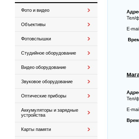
Фото и видео
Адре
Т
Объективы
E-ma
Фотовспышки
Вре
бу
в
Студийное оборудование
Видео оборудование
Маг
Звуковое оборудование
Адре
Оптические приборы
Т
E-ma
Аккумуляторы и зарядные
устройства
Врем
бу
Карты памяти
в