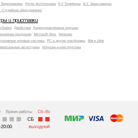
У Видеокамеры
Ретро фототехника
Б.У Телефоны
Б.У. Экшн камеры
У. Студийное оборудование
гры и приставки
yStation
Джойстики
Радиоуправляемые игрушки
венирная продукция
Microsoft Xbox
Nintendo
ртативные игровые системы
PC и другие платформы
8bit и 16bit
иверсальные аксессуары
Игрушки и конструкторы
т
Время работы
Сб-Вс
СБ
-20:00
выходной