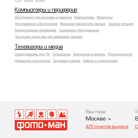
Компьютеры и периферия
Инструмент для монтажа и ремонта
Компьютеры
Мониторы
Программное обеспечение
Внешние накопители данных
Защита питания
Компьютерная периферия
Серверное оборудование
Чистящие средства для цифровой техники
Телевизоры и медиа
Оборудование для ТВ
Телевизоры
Крепления и мебель
Проигрыватели
Домашние кинотеатры
Звуковые панели
Кабели и переходники
Ваш город
Т
Москва
429 пунктов выдачи
О