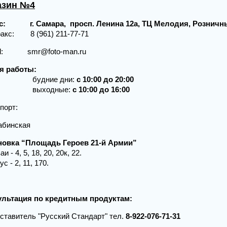
азин №4
с:
г. Самара, просп. Ленина 12а
, ТЦ Мелодия, Розничн
ел/факс: 8 (961
il: smr@foto-man.ru
я работы:
дние дни:
с 10:00 до 20:00
ыходные:
с 10:00 до 16:00
порт:
абинская
новка “Площадь Героев 21-й Армии
”
и - 4, 5, 18, 20, 20к, 22.
с - 2, 11, 170.
ультация по кредитным продуктам:
тавитель "Русский Стандарт" тел.
8-922-076-71-31