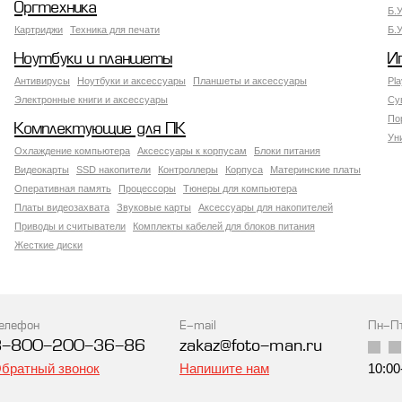
Оргтехника
Б.
Картриджи
Техника для печати
Б.
Ноутбуки и планшеты
И
Антивирусы
Ноутбуки и аксессуары
Планшеты и аксессуары
Pla
Электронные книги и аксессуары
Су
По
Комплектующие для ПК
Ун
Охлаждение компьютера
Аксессуары к корпусам
Блоки питания
Видеокарты
SSD накопители
Контроллеры
Корпуса
Материнские платы
Оперативная память
Процессоры
Тюнеры для компьютера
Платы видеозахвата
Звуковые карты
Аксессуары для накопителей
Приводы и считыватели
Комплекты кабелей для блоков питания
Жесткие диски
елефон
E-mail
Пн-П
8-800-200-36-86
zakaz@foto-man.ru
братный звонок
Напишите нам
10:00