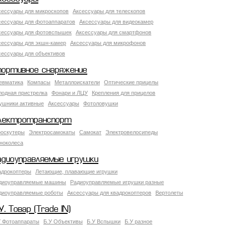
сессуары для микроскопов
Аксессуары для телескопов
сессуары для фотоаппаратов
Аксессуары для видеокамер
сессуары для фотовспышек
Аксессуары для смартфонов
сессуары для экшн-камер
Аксессуары для микрофонов
сессуары для объективов
портивное снаряжение
евматика
Компасы
Металлоискатели
Оптические прицелы
лодная пристрелка
Фонари и ЛЦУ
Крепления для прицелов
ушники активные
Аксессуары
Фотоловушки
лектротранспорт
роскутеры
Электросамокаты
Самокат
Электровелосипеды
ноколеса
адиоуправляемые игрушки
адрокоптеры
Летающие, плавающие игрушки
диоуправляемые машины
Радиоуправляемые игрушки разные
диоуправляемые роботы
Аксессуары для квадрокоптеров
Вертолеты
У. Товар (Trade IN)
У Фотоаппараты
Б.У Объективы
Б.У Вспышки
Б.У разное