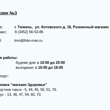
азин №3
с:
г. Тюмень, ул. Котовского д. 16, Розничный магази
ел/факс: 8 (345
il: tmn@foto-man.ru
я работы:
дние дни:
с 10:00 до 20:00
ыходные:
с 10:00 до 18:00
порт:
новка “магазин Здоровье”
тное такси - 5, 44, 45, 50, 51, 76.
с - 13, 46, 47, 54, 60, 70.