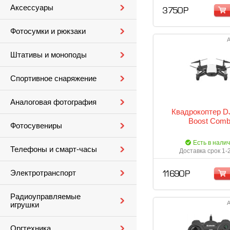
Аксессуары
3 750 Р
Фотосумки и рюкзаки
А
Штативы и моноподы
Спортивное снаряжение
Аналоговая фотография
Квадрокоптер DJI
Boost Com
Фотосувениры
Есть в нали
Телефоны и смарт-часы
Доставка срок 1-
Электротранспорт
11 690 Р
Радиоуправляемые
А
игрушки
Оргтехника