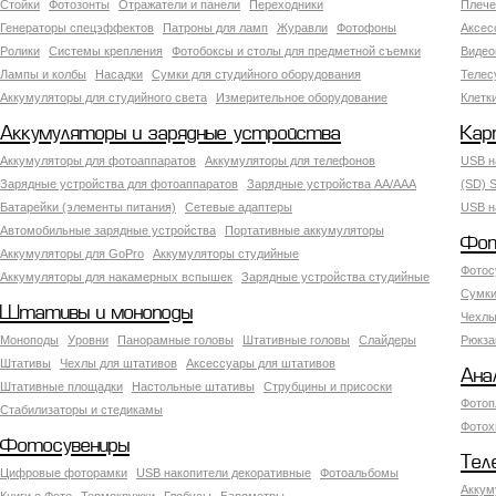
Стойки
Фотозонты
Отражатели и панели
Переходники
Плече
Генераторы спецэффектов
Патроны для ламп
Журавли
Фотофоны
Аксес
Ролики
Системы крепления
Фотобоксы и столы для предметной съемки
Видео
Лампы и колбы
Насадки
Сумки для студийного оборудования
Теле
Аккумуляторы для студийного света
Измерительное оборудование
Клетк
Аккумуляторы и зарядные устройства
Кар
Аккумуляторы для фотоаппаратов
Аккумуляторы для телефонов
USB н
Зарядные устройства для фотоаппаратов
Зарядные устройства AA/AAA
(SD) S
Батарейки (элементы питания)
Сетевые адаптеры
USB н
Автомобильные зарядные устройства
Портативные аккумуляторы
Фот
Аккумуляторы для GoPro
Аккумуляторы студийные
Фотос
Аккумуляторы для накамерных вспышек
Зарядные устройства студийные
Сумки
Штативы и моноподы
Чехлы
Моноподы
Уровни
Панорамные головы
Штативные головы
Слайдеры
Рюкза
Штативы
Чехлы для штативов
Аксессуары для штативов
Ана
Штативные площадки
Настольные штативы
Струбцины и присоски
Фотоп
Стабилизаторы и стедикамы
Фотох
Фотосувениры
Тел
Цифровые фоторамки
USB накопители декоративные
Фотоальбомы
Аккум