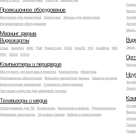
Книги о Фото
Термокружки
Глобусы
Барометры
Радио
Проекционное оборудование
Аксес
Крепления для проекторов
Проекторы
Экраны для проекторов
Телеф
Интерактивное оборудование
Допол
Мини 
Майнинг ферма
Вид
Видеокарты
Экшн 
Zotac
Sapphire
AMD
Palit
PowerColor
KFA2
Inno3D
HIS
GigaByte
MSI
PNY
ASUS
EVGA
Орг
Компьютеры и периферия
Картр
Инструмент для монтажа и ремонта
Компьютеры
Мониторы
Ноу
Программное обеспечение
Внешние накопители данных
Защита питания
Антив
Компьютерная периферия
Серверное оборудование
Элект
Чистящие средства для цифровой техники
Ком
Телевизоры и медиа
Охлаж
Оборудование для ТВ
Телевизоры
Крепления и мебель
Проигрыватели
Видео
Домашние кинотеатры
Звуковые панели
Кабели и переходники
Опера
Платы
Приво