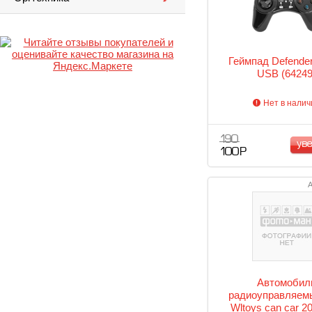
Геймпад Defender
USB (64249
Нет в налич
190
ув
100 Р
А
Автомобил
радиоуправляемы
Wltoys can car 2