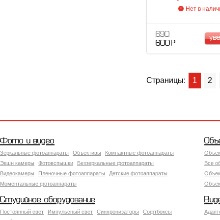
черный
Нет в налич
690
ув
600 Р
Страницы:
1
2
Фото и видео
Объ
Зеркальные фотоаппараты
Объективы
Компактные фотоаппараты
Объек
Экшн камеры
Фотовспышки
Беззеркальные фотоаппараты
Все о
Видеокамеры
Пленочные фотоаппараты
Детские фотоаппараты
Объек
Моментальные фотоаппараты
Объект
Студийное оборудование
Вид
Постоянный свет
Импульсный свет
Синхронизаторы
Софтбоксы
Адапт