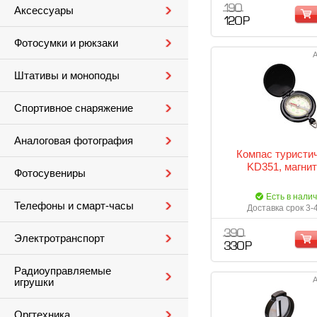
190
Аксессуары
120 Р
Фотосумки и рюкзаки
А
Штативы и моноподы
Спортивное снаряжение
Аналоговая фотография
Компас туристи
KD351, магни
Фотосувениры
Есть в нали
Телефоны и смарт-часы
Доставка срок 3-
390
Электротранспорт
330 Р
Радиоуправляемые
А
игрушки
Оргтехника