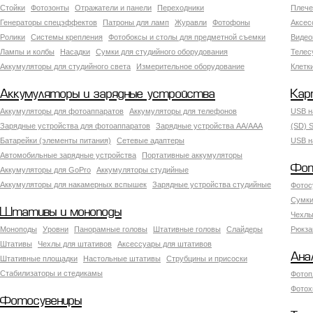
Стойки
Фотозонты
Отражатели и панели
Переходники
Плече
Генераторы спецэффектов
Патроны для ламп
Журавли
Фотофоны
Аксес
Ролики
Системы крепления
Фотобоксы и столы для предметной съемки
Видео
Лампы и колбы
Насадки
Сумки для студийного оборудования
Теле
Аккумуляторы для студийного света
Измерительное оборудование
Клетк
Аккумуляторы и зарядные устройства
Кар
Аккумуляторы для фотоаппаратов
Аккумуляторы для телефонов
USB н
Зарядные устройства для фотоаппаратов
Зарядные устройства AA/AAA
(SD) S
Батарейки (элементы питания)
Сетевые адаптеры
USB н
Автомобильные зарядные устройства
Портативные аккумуляторы
Фот
Аккумуляторы для GoPro
Аккумуляторы студийные
Аккумуляторы для накамерных вспышек
Зарядные устройства студийные
Фотос
Сумки
Штативы и моноподы
Чехлы
Моноподы
Уровни
Панорамные головы
Штативные головы
Слайдеры
Рюкза
Штативы
Чехлы для штативов
Аксессуары для штативов
Ана
Штативные площадки
Настольные штативы
Струбцины и присоски
Стабилизаторы и стедикамы
Фотоп
Фотох
Фотосувениры