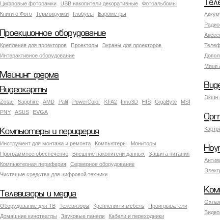
Тел
Цифровые фоторамки
USB накопители декоративные
Фотоальбомы
Книги о Фото
Термокружки
Глобусы
Барометры
Аккум
Радио
Проекционное оборудование
Аксес
Крепления для проекторов
Проекторы
Экраны для проекторов
Телеф
Интерактивное оборудование
Допол
Мини 
Майнинг ферма
Вид
Видеокарты
Экшн 
Zotac
Sapphire
AMD
Palit
PowerColor
KFA2
Inno3D
HIS
GigaByte
MSI
PNY
ASUS
EVGA
Орг
Картр
Компьютеры и периферия
Инструмент для монтажа и ремонта
Компьютеры
Мониторы
Ноу
Программное обеспечение
Внешние накопители данных
Защита питания
Антив
Компьютерная периферия
Серверное оборудование
Элект
Чистящие средства для цифровой техники
Ком
Телевизоры и медиа
Охлаж
Оборудование для ТВ
Телевизоры
Крепления и мебель
Проигрыватели
Видео
Домашние кинотеатры
Звуковые панели
Кабели и переходники