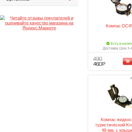
Компас DC4
Есть в нали
Доставка срок 3-
490
460 Р
А
Компас жидко
туристический Kr
48 мм, с крыш