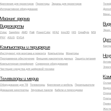
Крепления для проекторов
Проекторы
Экраны для проекторов
Телеф
Интерактивное оборудование
Допол
Мини 
Майнинг ферма
Вид
Видеокарты
Экшн 
Zotac
Sapphire
AMD
Palit
PowerColor
KFA2
Inno3D
HIS
GigaByte
MSI
PNY
ASUS
EVGA
Орг
Картр
Компьютеры и периферия
Инструмент для монтажа и ремонта
Компьютеры
Мониторы
Ноу
Программное обеспечение
Внешние накопители данных
Защита питания
Антив
Компьютерная периферия
Серверное оборудование
Элект
Чистящие средства для цифровой техники
Ком
Телевизоры и медиа
Охлаж
Оборудование для ТВ
Телевизоры
Крепления и мебель
Проигрыватели
Видео
Домашние кинотеатры
Звуковые панели
Кабели и переходники
Опера
Платы
Приво
Жестк