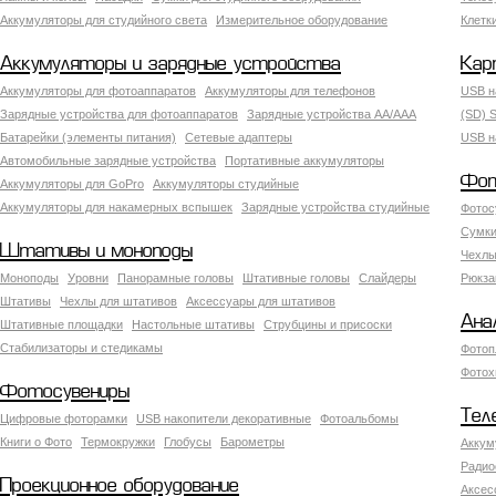
Аккумуляторы для студийного света
Измерительное оборудование
Клетк
Аккумуляторы и зарядные устройства
Кар
Аккумуляторы для фотоаппаратов
Аккумуляторы для телефонов
USB н
Зарядные устройства для фотоаппаратов
Зарядные устройства AA/AAA
(SD) S
Батарейки (элементы питания)
Сетевые адаптеры
USB н
Автомобильные зарядные устройства
Портативные аккумуляторы
Фот
Аккумуляторы для GoPro
Аккумуляторы студийные
Аккумуляторы для накамерных вспышек
Зарядные устройства студийные
Фотос
Сумки
Штативы и моноподы
Чехлы
Моноподы
Уровни
Панорамные головы
Штативные головы
Слайдеры
Рюкза
Штативы
Чехлы для штативов
Аксессуары для штативов
Ана
Штативные площадки
Настольные штативы
Струбцины и присоски
Стабилизаторы и стедикамы
Фотоп
Фотох
Фотосувениры
Тел
Цифровые фоторамки
USB накопители декоративные
Фотоальбомы
Книги о Фото
Термокружки
Глобусы
Барометры
Аккум
Радио
Проекционное оборудование
Аксес