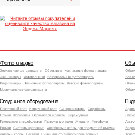
Фото и видео
Объ
Зеркальные фотоаппараты
Объективы
Компактные фотоаппараты
Объек
Экшн камеры
Фотовспышки
Беззеркальные фотоаппараты
Все о
Видеокамеры
Пленочные фотоаппараты
Детские фотоаппараты
Объек
Моментальные фотоаппараты
Объект
Студийное оборудование
Вид
Постоянный свет
Импульсный свет
Синхронизаторы
Софтбоксы
Адапт
Стойки
Фотозонты
Отражатели и панели
Переходники
Плече
Генераторы спецэффектов
Патроны для ламп
Журавли
Фотофоны
Аксес
Ролики
Системы крепления
Фотобоксы и столы для предметной съемки
Видео
Лампы и колбы
Насадки
Сумки для студийного оборудования
Теле