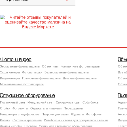
Фото и видео
Объ
Зеркальные фотоаппараты
Объективы
Компактные фотоаппараты
Объек
Экшн камеры
Фотовспышки
Беззеркальные фотоаппараты
Все о
Видеокамеры
Пленочные фотоаппараты
Детские фотоаппараты
Объек
Моментальные фотоаппараты
Объект
Студийное оборудование
Вид
Постоянный свет
Импульсный свет
Синхронизаторы
Софтбоксы
Адапт
Стойки
Фотозонты
Отражатели и панели
Переходники
Плече
Генераторы спецэффектов
Патроны для ламп
Журавли
Фотофоны
Аксес
Ролики
Системы крепления
Фотобоксы и столы для предметной съемки
Видео
Лампы и колбы
Насадки
Сумки для студийного оборудования
Теле