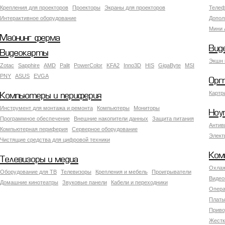
Крепления для проекторов
Проекторы
Экраны для проекторов
Телеф
Интерактивное оборудование
Допол
Мини 
Майнинг ферма
Вид
Видеокарты
Экшн 
Zotac
Sapphire
AMD
Palit
PowerColor
KFA2
Inno3D
HIS
GigaByte
MSI
PNY
ASUS
EVGA
Орг
Картр
Компьютеры и периферия
Инструмент для монтажа и ремонта
Компьютеры
Мониторы
Ноу
Программное обеспечение
Внешние накопители данных
Защита питания
Антив
Компьютерная периферия
Серверное оборудование
Элект
Чистящие средства для цифровой техники
Ком
Телевизоры и медиа
Охлаж
Оборудование для ТВ
Телевизоры
Крепления и мебель
Проигрыватели
Видео
Домашние кинотеатры
Звуковые панели
Кабели и переходники
Опера
Платы
Приво
Жестк