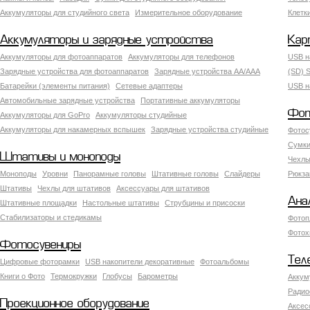
Аккумуляторы для студийного света
Измерительное оборудование
Клетк
Аккумуляторы и зарядные устройства
Кар
Аккумуляторы для фотоаппаратов
Аккумуляторы для телефонов
USB н
Зарядные устройства для фотоаппаратов
Зарядные устройства AA/AAA
(SD) S
Батарейки (элементы питания)
Сетевые адаптеры
USB н
Автомобильные зарядные устройства
Портативные аккумуляторы
Фот
Аккумуляторы для GoPro
Аккумуляторы студийные
Аккумуляторы для накамерных вспышек
Зарядные устройства студийные
Фотос
Сумки
Штативы и моноподы
Чехлы
Моноподы
Уровни
Панорамные головы
Штативные головы
Слайдеры
Рюкза
Штативы
Чехлы для штативов
Аксессуары для штативов
Ана
Штативные площадки
Настольные штативы
Струбцины и присоски
Стабилизаторы и стедикамы
Фотоп
Фотох
Фотосувениры
Тел
Цифровые фоторамки
USB накопители декоративные
Фотоальбомы
Книги о Фото
Термокружки
Глобусы
Барометры
Аккум
Радио
Проекционное оборудование
Аксес