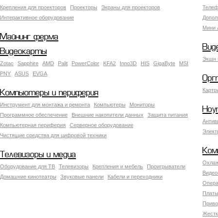
Крепления для проекторов
Проекторы
Экраны для проекторов
Телеф
Интерактивное оборудование
Допол
Мини 
Майнинг ферма
Вид
Видеокарты
Экшн 
Zotac
Sapphire
AMD
Palit
PowerColor
KFA2
Inno3D
HIS
GigaByte
MSI
PNY
ASUS
EVGA
Орг
Картр
Компьютеры и периферия
Инструмент для монтажа и ремонта
Компьютеры
Мониторы
Ноу
Программное обеспечение
Внешние накопители данных
Защита питания
Антив
Компьютерная периферия
Серверное оборудование
Элект
Чистящие средства для цифровой техники
Ком
Телевизоры и медиа
Охлаж
Оборудование для ТВ
Телевизоры
Крепления и мебель
Проигрыватели
Видео
Домашние кинотеатры
Звуковые панели
Кабели и переходники
Опера
Платы
Приво
Жестк