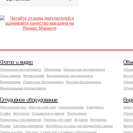
Фото и видео
Объ
Зеркальные фотоаппараты
Объективы
Компактные фотоаппараты
Объек
Экшн камеры
Фотовспышки
Беззеркальные фотоаппараты
Все о
Видеокамеры
Пленочные фотоаппараты
Детские фотоаппараты
Объек
Моментальные фотоаппараты
Объект
Студийное оборудование
Вид
Постоянный свет
Импульсный свет
Синхронизаторы
Софтбоксы
Адапт
Стойки
Фотозонты
Отражатели и панели
Переходники
Плече
Генераторы спецэффектов
Патроны для ламп
Журавли
Фотофоны
Аксес
Ролики
Системы крепления
Фотобоксы и столы для предметной съемки
Видео
Лампы и колбы
Насадки
Сумки для студийного оборудования
Теле