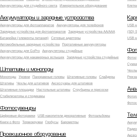
Аккумуляторы для студийного света
Измерительное оборудование
Клетк
Аккумуляторы и зарядные устройства
Кар
Аккумуляторы для фотоаппаратов
Аккумуляторы для телефонов
USB н
Зарядные устройства для фотоаппаратов
Зарядные устройства AA/AAA
(SD) S
Батарейки (элементы питания)
Сетевые адаптеры
USB н
Автомобильные зарядные устройства
Портативные аккумуляторы
Фот
Аккумуляторы для GoPro
Аккумуляторы студийные
Аккумуляторы для накамерных вспышек
Зарядные устройства студийные
Фотос
Сумки
Штативы и моноподы
Чехлы
Моноподы
Уровни
Панорамные головы
Штативные головы
Слайдеры
Рюкза
Штативы
Чехлы для штативов
Аксессуары для штативов
Ана
Штативные площадки
Настольные штативы
Струбцины и присоски
Стабилизаторы и стедикамы
Фотоп
Фотох
Фотосувениры
Тел
Цифровые фоторамки
USB накопители декоративные
Фотоальбомы
Книги о Фото
Термокружки
Глобусы
Барометры
Аккум
Радио
Проекционное оборудование
Аксес