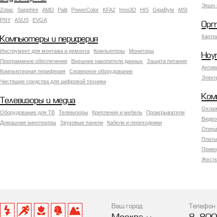
Экшн 
Zotac
Sapphire
AMD
Palit
PowerColor
KFA2
Inno3D
HIS
GigaByte
MSI
PNY
ASUS
EVGA
Орг
Картр
Компьютеры и периферия
Инструмент для монтажа и ремонта
Компьютеры
Мониторы
Ноу
Программное обеспечение
Внешние накопители данных
Защита питания
Антив
Компьютерная периферия
Серверное оборудование
Элект
Чистящие средства для цифровой техники
Ком
Телевизоры и медиа
Охлаж
Оборудование для ТВ
Телевизоры
Крепления и мебель
Проигрыватели
Видео
Домашние кинотеатры
Звуковые панели
Кабели и переходники
Опера
Платы
Приво
Жестк
Ваш город
Телефон