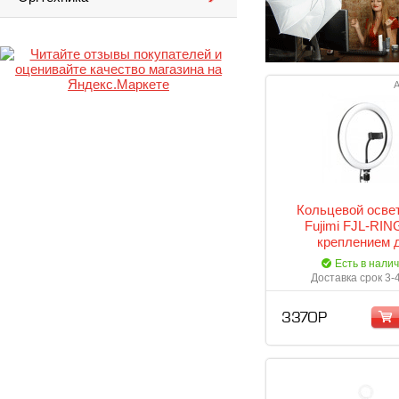
А
Кольцевой осве
Fujimi FJL-RIN
креплением 
смартфона. + сто
Есть в нали
мм
Доставка срок 3-
3 370 Р