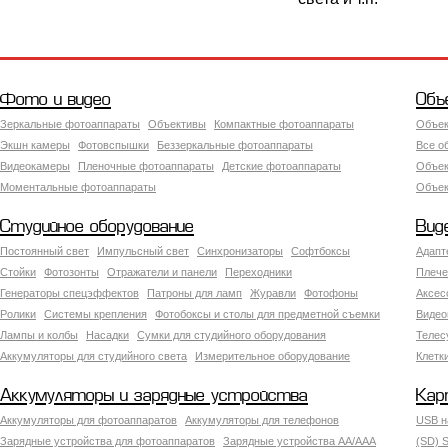
Фото и видео
Объ
Зеркальные фотоаппараты
Объективы
Компактные фотоаппараты
Объек
Экшн камеры
Фотовспышки
Беззеркальные фотоаппараты
Все о
Видеокамеры
Пленочные фотоаппараты
Детские фотоаппараты
Объек
Моментальные фотоаппараты
Объект
Студийное оборудование
Вид
Постоянный свет
Импульсный свет
Синхронизаторы
Софтбоксы
Адапт
Стойки
Фотозонты
Отражатели и панели
Переходники
Плече
Генераторы спецэффектов
Патроны для ламп
Журавли
Фотофоны
Аксес
Ролики
Системы крепления
Фотобоксы и столы для предметной съемки
Видео
Лампы и колбы
Насадки
Сумки для студийного оборудования
Теле
Аккумуляторы для студийного света
Измерительное оборудование
Клетк
Аккумуляторы и зарядные устройства
Кар
Аккумуляторы для фотоаппаратов
Аккумуляторы для телефонов
USB н
Зарядные устройства для фотоаппаратов
Зарядные устройства AA/AAA
(SD) S