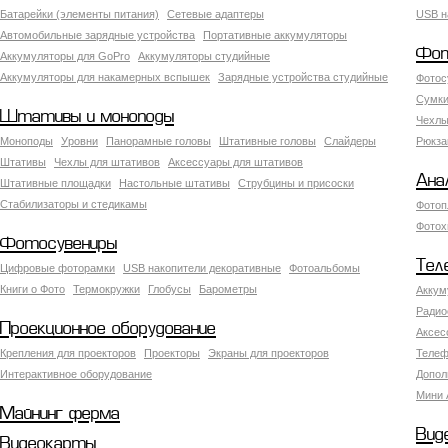
Батарейки (элементы питания)
Сетевые адаптеры
USB н
Автомобильные зарядные устройства
Портативные аккумуляторы
Фот
Аккумуляторы для GoPro
Аккумуляторы студийные
Аккумуляторы для накамерных вспышек
Зарядные устройства студийные
Фотос
Сумки
Штативы и моноподы
Чехлы
Моноподы
Уровни
Панорамные головы
Штативные головы
Слайдеры
Рюкза
Штативы
Чехлы для штативов
Аксессуары для штативов
Ана
Штативные площадки
Настольные штативы
Струбцины и присоски
Стабилизаторы и стедикамы
Фотоп
Фотох
Фотосувениры
Тел
Цифровые фоторамки
USB накопители декоративные
Фотоальбомы
Книги о Фото
Термокружки
Глобусы
Барометры
Аккум
Радио
Проекционное оборудование
Аксес
Крепления для проекторов
Проекторы
Экраны для проекторов
Телеф
Интерактивное оборудование
Допол
Мини 
Майнинг ферма
Вид
Видеокарты