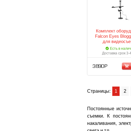
Комплект оборуд
Falcon Eyes Blogg
для видеосъе
Есть в нали
Доставка срок 3-
3 890 Р
Страницы:
1
2
Постоянные источн
съемки. К постоя
накаливания, элект
света и т.п.