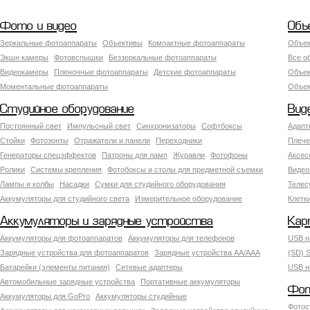
Фото и видео
Объ
Зеркальные фотоаппараты
Объективы
Компактные фотоаппараты
Объек
Экшн камеры
Фотовспышки
Беззеркальные фотоаппараты
Все о
Видеокамеры
Пленочные фотоаппараты
Детские фотоаппараты
Объек
Моментальные фотоаппараты
Объект
Студийное оборудование
Вид
Постоянный свет
Импульсный свет
Синхронизаторы
Софтбоксы
Адапт
Стойки
Фотозонты
Отражатели и панели
Переходники
Плече
Генераторы спецэффектов
Патроны для ламп
Журавли
Фотофоны
Аксес
Ролики
Системы крепления
Фотобоксы и столы для предметной съемки
Видео
Лампы и колбы
Насадки
Сумки для студийного оборудования
Теле
Аккумуляторы для студийного света
Измерительное оборудование
Клетк
Аккумуляторы и зарядные устройства
Кар
Аккумуляторы для фотоаппаратов
Аккумуляторы для телефонов
USB н
Зарядные устройства для фотоаппаратов
Зарядные устройства AA/AAA
(SD) S
Батарейки (элементы питания)
Сетевые адаптеры
USB н
Автомобильные зарядные устройства
Портативные аккумуляторы
Фот
Аккумуляторы для GoPro
Аккумуляторы студийные
Фотос