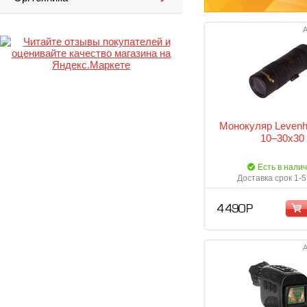
А
Монокуляр Levenh
10–30х30
Есть в нали
Доставка срок 1-5
4 490 Р
А