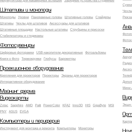
Аккумуляторы для накамерных вспышек
Зарядные устройства студийные
Сумки
Штативы и моноподы
Чехлы
Моноподы
Уровни
Панорамные головы
Штативные головы
Слайдеры
Рюкза
Штативы
Чехлы для штативов
Аксессуары для штативов
Ана
Штативные площадки
Настольные штативы
Струбцины и присоски
Фотоп
Стабилизаторы и стедикамы
Фотох
Фотосувениры
Тел
Цифровые фоторамки
USB накопители декоративные
Фотоальбомы
Аккум
Книги о Фото
Термокружки
Глобусы
Барометры
Радио
Проекционное оборудование
Аксес
Крепления для проекторов
Проекторы
Экраны для проекторов
Телеф
Интерактивное оборудование
Допол
Мини 
Майнинг ферма
Вид
Видеокарты
Экшн 
Zotac
Sapphire
AMD
Palit
PowerColor
KFA2
Inno3D
HIS
GigaByte
MSI
PNY
ASUS
EVGA
Орг
Компьютеры и периферия
Картр
Инструмент для монтажа и ремонта
Компьютеры
Мониторы
Ноу