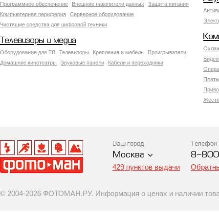
Программное обеспечение
Внешние накопители данных
Защита питания
Антив
Компьютерная периферия
Серверное оборудование
Элект
Чистящие средства для цифровой техники
Ком
Телевизоры и медиа
Охлаж
Оборудование для ТВ
Телевизоры
Крепления и мебель
Проигрыватели
Видео
Домашние кинотеатры
Звуковые панели
Кабели и переходники
Опера
Платы
Приво
Жестк
Ваш город
Телефон
Москва
8-800
429 пунктов выдачи
Обратны
© 2004-2026 ФОТОМАН.РУ. Информация о ценах и наличии товар