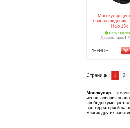
Монокуляр циф
ночного видения 
Halo 13x
Есть в нали
Доставка срок 1-5
18 990 Р
Страницы:
1
2
Монокуляр
– это ми
использования аналог
свободно умещается 
вас территорией на н
многих других заняти