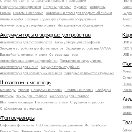
Стойки
Фотозонты
Отражатели и панели
Переходники
Плече
Генераторы спецэффектов
Патроны для ламп
Журавли
Фотофоны
Аксес
Ролики
Системы крепления
Фотобоксы и столы для предметной съемки
Видео
Лампы и колбы
Насадки
Сумки для студийного оборудования
Теле
Аккумуляторы для студийного света
Измерительное оборудование
Клетк
Аккумуляторы и зарядные устройства
Кар
Аккумуляторы для фотоаппаратов
Аккумуляторы для телефонов
USB н
Зарядные устройства для фотоаппаратов
Зарядные устройства AA/AAA
(SD) S
Батарейки (элементы питания)
Сетевые адаптеры
USB н
Автомобильные зарядные устройства
Портативные аккумуляторы
Фот
Аккумуляторы для GoPro
Аккумуляторы студийные
Фотос
Аккумуляторы для накамерных вспышек
Зарядные устройства студийные
Сумки
Штативы и моноподы
Чехлы
Моноподы
Уровни
Панорамные головы
Штативные головы
Слайдеры
Рюкза
Штативы
Чехлы для штативов
Аксессуары для штативов
Ана
Штативные площадки
Настольные штативы
Струбцины и присоски
Фотоп
Стабилизаторы и стедикамы
Фотох
Фотосувениры
Тел
Цифровые фоторамки
USB накопители декоративные
Фотоальбомы
Аккум
Книги о Фото
Термокружки
Глобусы
Барометры