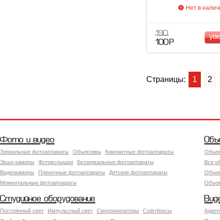
Нет в налич
190
ув
100 Р
Страницы:
1
2
Фото и видео
Объ
Зеркальные фотоаппараты
Объективы
Компактные фотоаппараты
Объек
Экшн камеры
Фотовспышки
Беззеркальные фотоаппараты
Все о
Видеокамеры
Пленочные фотоаппараты
Детские фотоаппараты
Объек
Моментальные фотоаппараты
Объект
Студийное оборудование
Вид
Постоянный свет
Импульсный свет
Синхронизаторы
Софтбоксы
Адапт