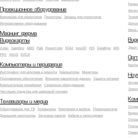
Радио
Проекционное оборудование
Аксес
Крепления для проекторов
Проекторы
Экраны для проекторов
Телеф
Интерактивное оборудование
Допол
Мини 
Майнинг ферма
Вид
Видеокарты
Экшн 
Zotac
Sapphire
AMD
Palit
PowerColor
KFA2
Inno3D
HIS
GigaByte
MSI
PNY
ASUS
EVGA
Орг
Компьютеры и периферия
Картр
Инструмент для монтажа и ремонта
Компьютеры
Мониторы
Ноу
Программное обеспечение
Внешние накопители данных
Защита питания
Антив
Компьютерная периферия
Серверное оборудование
Элект
Чистящие средства для цифровой техники
Ком
Телевизоры и медиа
Охлаж
Оборудование для ТВ
Телевизоры
Крепления и мебель
Проигрыватели
Видео
Домашние кинотеатры
Звуковые панели
Кабели и переходники
Опера
Платы
Приво