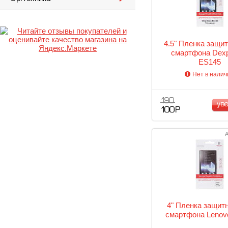
4.5" Пленка защи
смартфона Dexp
ES145
Нет в налич
190
ув
100 Р
А
4" Пленка защит
смартфона Lenov