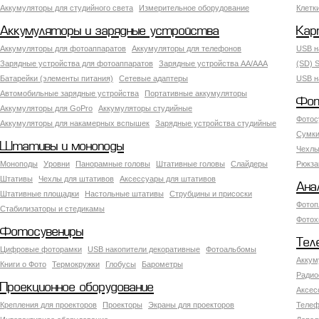
Аккумуляторы для студийного света
Измерительное оборудование
Клетк
Аккумуляторы и зарядные устройства
Кар
Аккумуляторы для фотоаппаратов
Аккумуляторы для телефонов
USB н
Зарядные устройства для фотоаппаратов
Зарядные устройства AA/AAA
(SD) S
Батарейки (элементы питания)
Сетевые адаптеры
USB н
Автомобильные зарядные устройства
Портативные аккумуляторы
Фот
Аккумуляторы для GoPro
Аккумуляторы студийные
Фотос
Аккумуляторы для накамерных вспышек
Зарядные устройства студийные
Сумки
Штативы и моноподы
Чехлы
Моноподы
Уровни
Панорамные головы
Штативные головы
Слайдеры
Рюкза
Штативы
Чехлы для штативов
Аксессуары для штативов
Ана
Штативные площадки
Настольные штативы
Струбцины и присоски
Фотоп
Стабилизаторы и стедикамы
Фотох
Фотосувениры
Тел
Цифровые фоторамки
USB накопители декоративные
Фотоальбомы
Аккум
Книги о Фото
Термокружки
Глобусы
Барометры
Радио
Проекционное оборудование
Аксес
Крепления для проекторов
Проекторы
Экраны для проекторов
Телеф