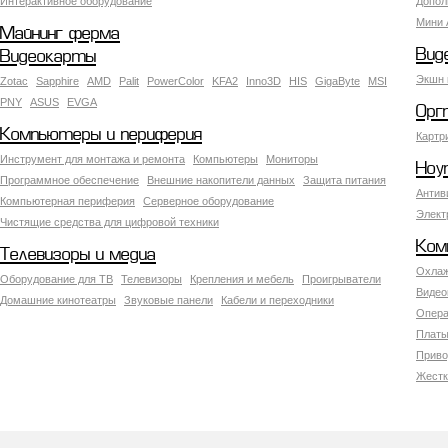
Интерактивное оборудование
Допол
Мини 
Майнинг ферма
Вид
Видеокарты
Экшн 
Zotac
Sapphire
AMD
Palit
PowerColor
KFA2
Inno3D
HIS
GigaByte
MSI
PNY
ASUS
EVGA
Орг
Компьютеры и периферия
Картр
Инструмент для монтажа и ремонта
Компьютеры
Мониторы
Ноу
Программное обеспечение
Внешние накопители данных
Защита питания
Антив
Компьютерная периферия
Серверное оборудование
Элект
Чистящие средства для цифровой техники
Ком
Телевизоры и медиа
Охлаж
Оборудование для ТВ
Телевизоры
Крепления и мебель
Проигрыватели
Видео
Домашние кинотеатры
Звуковые панели
Кабели и переходники
Опера
Платы
Приво
Жестк