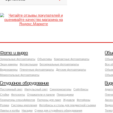
Фото и видео
Объ
Зеркальные фотоаппараты
Объективы
Компактные фотоаппараты
Объек
Экшн камеры
Фотовспышки
Беззеркальные фотоаппараты
Все о
Видеокамеры
Пленочные фотоаппараты
Детские фотоаппараты
Объек
Моментальные фотоаппараты
Объект
Студийное оборудование
Вид
Постоянный свет
Импульсный свет
Синхронизаторы
Софтбоксы
Адапт
Стойки
Фотозонты
Отражатели и панели
Переходники
Плече
Генераторы спецэффектов
Патроны для ламп
Журавли
Фотофоны
Аксес
Ролики
Системы крепления
Фотобоксы и столы для предметной съемки
Видео
Лампы и колбы
Насадки
Сумки для студийного оборудования
Теле