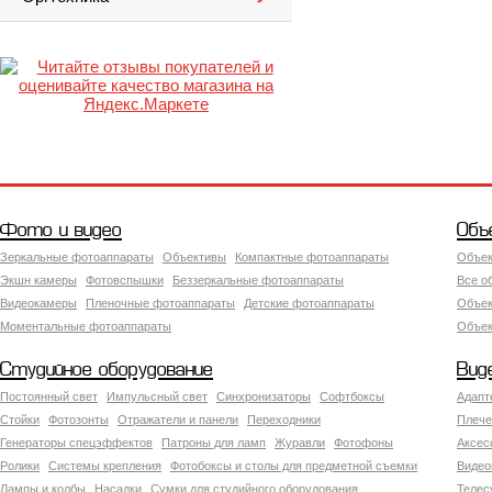
Фото и видео
Объ
Зеркальные фотоаппараты
Объективы
Компактные фотоаппараты
Объек
Экшн камеры
Фотовспышки
Беззеркальные фотоаппараты
Все о
Видеокамеры
Пленочные фотоаппараты
Детские фотоаппараты
Объек
Моментальные фотоаппараты
Объект
Студийное оборудование
Вид
Постоянный свет
Импульсный свет
Синхронизаторы
Софтбоксы
Адапт
Стойки
Фотозонты
Отражатели и панели
Переходники
Плече
Генераторы спецэффектов
Патроны для ламп
Журавли
Фотофоны
Аксес
Ролики
Системы крепления
Фотобоксы и столы для предметной съемки
Видео
Лампы и колбы
Насадки
Сумки для студийного оборудования
Теле