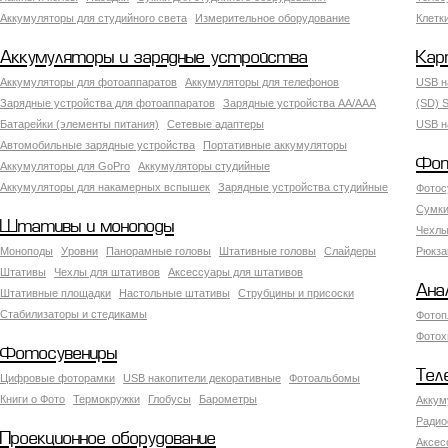
Аккумуляторы для студийного света
Измерительное оборудование
Клетк
Аккумуляторы и зарядные устройства
Кар
Аккумуляторы для фотоаппаратов
Аккумуляторы для телефонов
USB н
Зарядные устройства для фотоаппаратов
Зарядные устройства AA/AAA
(SD) S
Батарейки (элементы питания)
Сетевые адаптеры
USB н
Автомобильные зарядные устройства
Портативные аккумуляторы
Фот
Аккумуляторы для GoPro
Аккумуляторы студийные
Аккумуляторы для накамерных вспышек
Зарядные устройства студийные
Фотос
Сумки
Штативы и моноподы
Чехлы
Моноподы
Уровни
Панорамные головы
Штативные головы
Слайдеры
Рюкза
Штативы
Чехлы для штативов
Аксессуары для штативов
Ана
Штативные площадки
Настольные штативы
Струбцины и присоски
Стабилизаторы и стедикамы
Фотоп
Фотох
Фотосувениры
Тел
Цифровые фоторамки
USB накопители декоративные
Фотоальбомы
Книги о Фото
Термокружки
Глобусы
Барометры
Аккум
Радио
Проекционное оборудование
Аксес