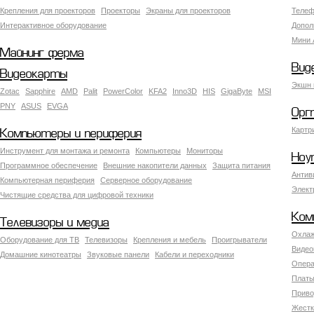
Крепления для проекторов
Проекторы
Экраны для проекторов
Телеф
Интерактивное оборудование
Допол
Мини 
Майнинг ферма
Вид
Видеокарты
Экшн 
Zotac
Sapphire
AMD
Palit
PowerColor
KFA2
Inno3D
HIS
GigaByte
MSI
PNY
ASUS
EVGA
Орг
Картр
Компьютеры и периферия
Инструмент для монтажа и ремонта
Компьютеры
Мониторы
Ноу
Программное обеспечение
Внешние накопители данных
Защита питания
Антив
Компьютерная периферия
Серверное оборудование
Элект
Чистящие средства для цифровой техники
Ком
Телевизоры и медиа
Охлаж
Оборудование для ТВ
Телевизоры
Крепления и мебель
Проигрыватели
Видео
Домашние кинотеатры
Звуковые панели
Кабели и переходники
Опера
Платы
Приво
Жестк