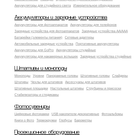
Аккумуляторы для студийного света
Измерительное оборудование
Аккумуляторы и зарядные устройства
Аккумуляторы для фотоаппаратов
Аккумуляторы для телефонов
Зарядные устройства для фотоаппаратов
Зарядные устройства AA/AAA
Батарейки (элементы питания)
Сетевые адаптеры
Автомобильные зарядные устройства
Портативные аккумуляторы
Аккумуляторы для GoPro
Аккумуляторы студийные
Аккумуляторы для накамерных вспышек
Зарядные устройства студийные
Штативы и моноподы
Моноподы
Уровни
Панорамные головы
Штативные головы
Слайдеры
Штативы
Чехлы для штативов
Аксессуары для штативов
Штативные площадки
Настольные штативы
Струбцины и присоски
Стабилизаторы и стедикамы
Фотосувениры
Цифровые фоторамки
USB накопители декоративные
Фотоальбомы
Книги о Фото
Термокружки
Глобусы
Барометры
Проекционное оборудование