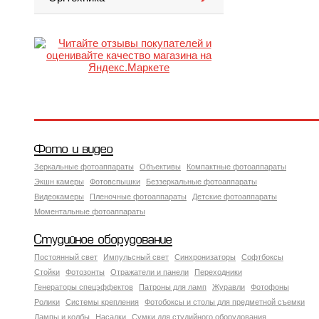
Фото и видео
Зеркальные фотоаппараты
Объективы
Компактные фотоаппараты
Экшн камеры
Фотовспышки
Беззеркальные фотоаппараты
Видеокамеры
Пленочные фотоаппараты
Детские фотоаппараты
Моментальные фотоаппараты
Студийное оборудование
Постоянный свет
Импульсный свет
Синхронизаторы
Софтбоксы
Стойки
Фотозонты
Отражатели и панели
Переходники
Генераторы спецэффектов
Патроны для ламп
Журавли
Фотофоны
Ролики
Системы крепления
Фотобоксы и столы для предметной съемки
Лампы и колбы
Насадки
Сумки для студийного оборудования