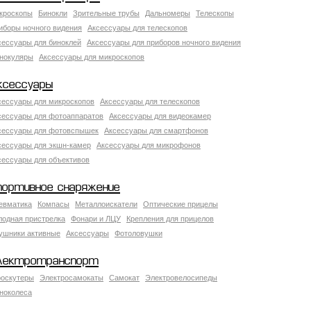
кроскопы
Бинокли
Зрительные трубы
Дальномеры
Телескопы
иборы ночного видения
Аксессуары для телескопов
сессуары для биноклей
Аксессуары для приборов ночного видения
нокуляры
Аксессуары для микроскопов
ксессуары
сессуары для микроскопов
Аксессуары для телескопов
сессуары для фотоаппаратов
Аксессуары для видеокамер
сессуары для фотовспышек
Аксессуары для смартфонов
сессуары для экшн-камер
Аксессуары для микрофонов
сессуары для объективов
портивное снаряжение
евматика
Компасы
Металлоискатели
Оптические прицелы
лодная пристрелка
Фонари и ЛЦУ
Крепления для прицелов
ушники активные
Аксессуары
Фотоловушки
лектротранспорт
роскутеры
Электросамокаты
Самокат
Электровелосипеды
ноколеса