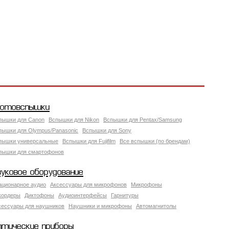
отовспышки
пышки для Canon
Вспышки для Nikon
Вспышки для Pentax/Samsung
пышки для Olympus/Panasonic
Вспышки для Sony
пышки универсальные
Вспышки для Fujifilm
Все вспышки (по брендам)
пышки для смартофонов
вуковое оборудование
ационарное аудио
Аксессуары для микрофонов
Микрофоны
кордеры
Диктофоны
Аудиоинтерфейсы
Гарнитуры
сессуары для наушников
Наушники и микрофоны
Автомагнитолы
птические приборы