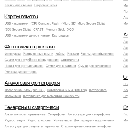
Клетки для съёмки
Видеомикшеры
Ми
Пр
Карты памяти
Ак
USB накопители
(CF) Compact Flash
(Micro SD) Micro Secure Digital
Мо
(SD) Secure Digital
CFAST
Memory Stick
XQD
А
USB накопители декоративные
Картридеры
Ак
Фотосумки и рюкзаки
Ак
Фотосумки
Разгрузочные ремни
Кейсы
Рюкзаки
Чехлы для объективов
Ак
Сумки для студийного оборудования
Фотожилеты
Ак
Чехлы для фотоаппаратов
Сумки для штативов
Сумки для телескопов
Ак
Рюкзаки для коптеров
С
Аналоговая фотография
Пн
Фотопленка 35мм (тип 135)
Фотопленка 60мм (тип 120)
Фотобумага
Хо
Фотохимия
Фотопленка для моментальной печати
На
Телефоны и смарт-часы
Э
Аккумуляторы портативные
Смартфоны
Аксессуары для смартфонов
Ги
Радиостанции
Радиотелефоны
Умные часы
Для зарядки и подключения
Мо
Аксессуары для защиты и переноски
Стационарные сотовые телефоны