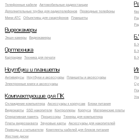
Р
Телефонные кабели
Автомобильные радиостанции
Дополнительные трубки для радиотелефонов
Проводные телефоны
Кв
Мини АТС
Объективы для смартфонов
Планшеты
Ра
Ра
Видеокамеры
Б.
Экшн камеры
Видеокамеры
Б.
Оргтехника
Б.
Картриджи
Техника для печати
Б.
Ноутбуки и планшеты
И
Антивирусы
Ноутбуки и аксессуары
Планшеты и аксессуары
Pla
Электронные книги и аксессуары
Су
По
Комплектующие для ПК
Ун
Охлаждение компьютера
Аксессуары к корпусам
Блоки питания
Видеокарты
SSD накопители
Контроллеры
Корпуса
Материнские платы
Оперативная память
Процессоры
Тюнеры для компьютера
Платы видеозахвата
Звуковые карты
Аксессуары для накопителей
Приводы и считыватели
Комплекты кабелей для блоков питания
Жесткие диски