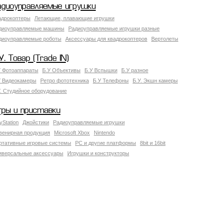
адиоуправляемые игрушки
адрокоптеры
Летающие, плавающие игрушки
диоуправляемые машины
Радиоуправляемые игрушки разные
диоуправляемые роботы
Аксессуары для квадрокоптеров
Вертолеты
У. Товар (Trade IN)
У Фотоаппараты
Б.У Объективы
Б.У Вспышки
Б.У разное
У Видеокамеры
Ретро фототехника
Б.У Телефоны
Б.У. Экшн камеры
У. Студийное оборудование
гры и приставки
yStation
Джойстики
Радиоуправляемые игрушки
венирная продукция
Microsoft Xbox
Nintendo
ртативные игровые системы
PC и другие платформы
8bit и 16bit
иверсальные аксессуары
Игрушки и конструкторы