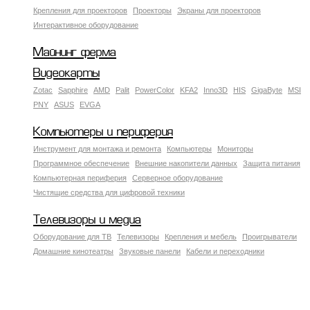
Крепления для проекторов
Проекторы
Экраны для проекторов
Интерактивное оборудование
Майнинг ферма
Видеокарты
Zotac
Sapphire
AMD
Palit
PowerColor
KFA2
Inno3D
HIS
GigaByte
MSI
PNY
ASUS
EVGA
Компьютеры и периферия
Инструмент для монтажа и ремонта
Компьютеры
Мониторы
Программное обеспечение
Внешние накопители данных
Защита питания
Компьютерная периферия
Серверное оборудование
Чистящие средства для цифровой техники
Телевизоры и медиа
Оборудование для ТВ
Телевизоры
Крепления и мебель
Проигрыватели
Домашние кинотеатры
Звуковые панели
Кабели и переходники