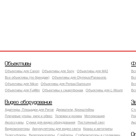
Объективы
Ф
Объективы для Canon
Объективы для Sony
Объективы для M42
Вс
Все объективы (по брендам)
Объективы для Olympus/Panasonic
Вс
Объективы для Nikon
Объективы для Pentax/Samsung
Вс
Объективы для Fujifilm
Объективы к смартфонам
Объективы для L-Mount
Вс
Видео оборудование
З
Адаптеры, Площадки для Ригов
Держатели, Кронштейны
Ст
Плечевые упоры, риги и обвес
Тележки и ролики
Моторизация
Ре
Аксессуары
Сумки для видео оборудования
Постоянный свет
Ак
Видеомониторы
Аккумуляторы для видео света
Краны и автогрипы
О
Телесуфлеры
Видеорекордеры
Слайдеры
Стабилизаторы и стедикамы