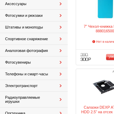
Аксессуары
Фотосумки и рюкзаки
7" Чехол-книжка
Штативы и моноподы
888016500
Спортивное снаряжение
Нет в налич
Аналоговая фотография
390
ув
300 Р
Фотосувениры
А
Телефоны и смарт-часы
Электротранспорт
Радиоуправляемые
игрушки
Салазки DEXP A
HDD 2.5" на отсек
Оргтехника