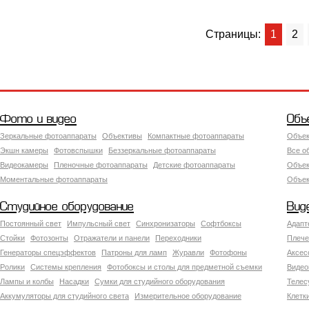
Страницы:
1
2
Фото и видео
Объ
Зеркальные фотоаппараты
Объективы
Компактные фотоаппараты
Объек
Экшн камеры
Фотовспышки
Беззеркальные фотоаппараты
Все о
Видеокамеры
Пленочные фотоаппараты
Детские фотоаппараты
Объек
Моментальные фотоаппараты
Объект
Студийное оборудование
Вид
Постоянный свет
Импульсный свет
Синхронизаторы
Софтбоксы
Адапт
Стойки
Фотозонты
Отражатели и панели
Переходники
Плече
Генераторы спецэффектов
Патроны для ламп
Журавли
Фотофоны
Аксес
Ролики
Системы крепления
Фотобоксы и столы для предметной съемки
Видео
Лампы и колбы
Насадки
Сумки для студийного оборудования
Теле
Аккумуляторы для студийного света
Измерительное оборудование
Клетк