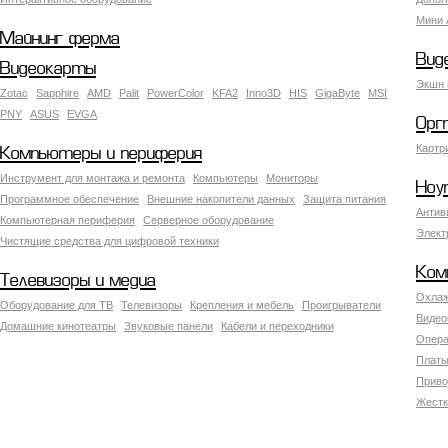
Мини 
Майнинг ферма
Вид
Видеокарты
Экшн 
Zotac
Sapphire
AMD
Palit
PowerColor
KFA2
Inno3D
HIS
GigaByte
MSI
PNY
ASUS
EVGA
Орг
Картр
Компьютеры и периферия
Инструмент для монтажа и ремонта
Компьютеры
Мониторы
Ноу
Программное обеспечение
Внешние накопители данных
Защита питания
Антив
Компьютерная периферия
Серверное оборудование
Элект
Чистящие средства для цифровой техники
Ком
Телевизоры и медиа
Охлаж
Оборудование для ТВ
Телевизоры
Крепления и мебель
Проигрыватели
Видео
Домашние кинотеатры
Звуковые панели
Кабели и переходники
Опера
Платы
Приво
Жестк