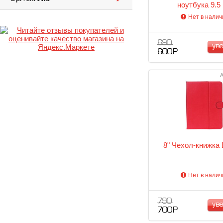
ноутбука 9.5
Нет в налич
690
ув
600 Р
А
8" Чехол-книжка
Нет в налич
790
ув
700 Р