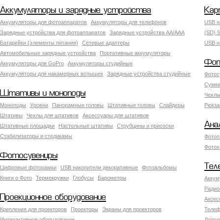
Аккумуляторы и зарядные устройства
Кар
Аккумуляторы для фотоаппаратов
Аккумуляторы для телефонов
USB н
Зарядные устройства для фотоаппаратов
Зарядные устройства AA/AAA
(SD) S
Батарейки (элементы питания)
Сетевые адаптеры
USB н
Автомобильные зарядные устройства
Портативные аккумуляторы
Фот
Аккумуляторы для GoPro
Аккумуляторы студийные
Аккумуляторы для накамерных вспышек
Зарядные устройства студийные
Фотос
Сумки
Штативы и моноподы
Чехлы
Моноподы
Уровни
Панорамные головы
Штативные головы
Слайдеры
Рюкза
Штативы
Чехлы для штативов
Аксессуары для штативов
Ана
Штативные площадки
Настольные штативы
Струбцины и присоски
Стабилизаторы и стедикамы
Фотоп
Фотох
Фотосувениры
Тел
Цифровые фоторамки
USB накопители декоративные
Фотоальбомы
Книги о Фото
Термокружки
Глобусы
Барометры
Аккум
Радио
Проекционное оборудование
Аксес
Крепления для проекторов
Проекторы
Экраны для проекторов
Телеф
Интерактивное оборудование
Допол