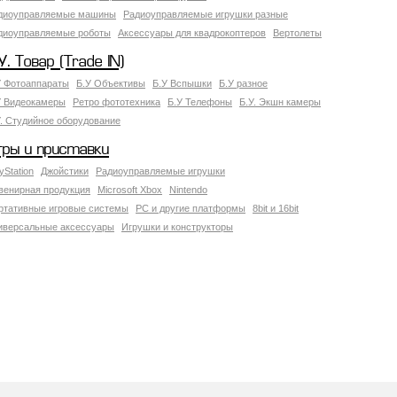
диоуправляемые машины
Радиоуправляемые игрушки разные
диоуправляемые роботы
Аксессуары для квадрокоптеров
Вертолеты
У. Товар (Trade IN)
У Фотоаппараты
Б.У Объективы
Б.У Вспышки
Б.У разное
У Видеокамеры
Ретро фототехника
Б.У Телефоны
Б.У. Экшн камеры
У. Студийное оборудование
гры и приставки
yStation
Джойстики
Радиоуправляемые игрушки
венирная продукция
Microsoft Xbox
Nintendo
ртативные игровые системы
PC и другие платформы
8bit и 16bit
иверсальные аксессуары
Игрушки и конструкторы