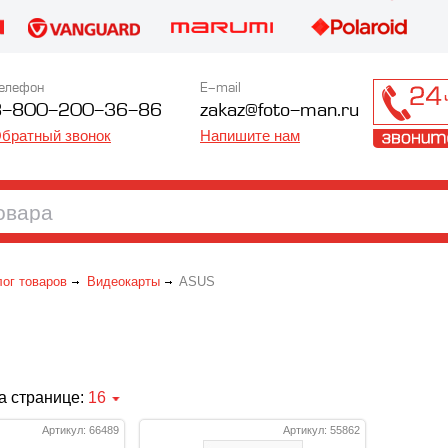
елефон
E-mail
8-800-200-36-86
zakaz@foto-man.ru
братный звонок
Напишите нам
лог товаров
Видеокарты
ASUS
а странице:
16
Артикул: 66489
Артикул: 55862