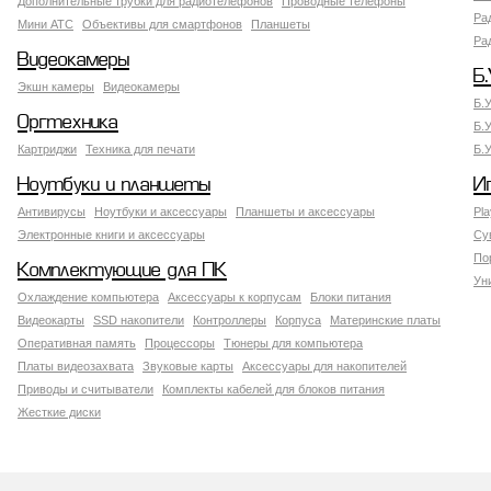
Дополнительные трубки для радиотелефонов
Проводные телефоны
Ра
Мини АТС
Объективы для смартфонов
Планшеты
Ра
Видеокамеры
Б.
Экшн камеры
Видеокамеры
Б.
Оргтехника
Б.
Картриджи
Техника для печати
Б.
Ноутбуки и планшеты
И
Антивирусы
Ноутбуки и аксессуары
Планшеты и аксессуары
Pla
Электронные книги и аксессуары
Су
По
Комплектующие для ПК
Ун
Охлаждение компьютера
Аксессуары к корпусам
Блоки питания
Видеокарты
SSD накопители
Контроллеры
Корпуса
Материнские платы
Оперативная память
Процессоры
Тюнеры для компьютера
Платы видеозахвата
Звуковые карты
Аксессуары для накопителей
Приводы и считыватели
Комплекты кабелей для блоков питания
Жесткие диски