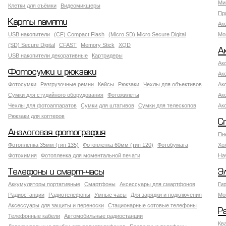
Ми
Клетки для съёмки
Видеомикшеры
Пр
Карты памяти
Ак
USB накопители
(CF) Compact Flash
(Micro SD) Micro Secure Digital
Мо
(SD) Secure Digital
CFAST
Memory Stick
XQD
А
USB накопители декоративные
Картридеры
Ак
Фотосумки и рюкзаки
Ак
Фотосумки
Разгрузочные ремни
Кейсы
Рюкзаки
Чехлы для объективов
Ак
Сумки для студийного оборудования
Фотожилеты
Ак
Чехлы для фотоаппаратов
Сумки для штативов
Сумки для телескопов
Ак
Рюкзаки для коптеров
С
Аналоговая фотография
Пн
Фотопленка 35мм (тип 135)
Фотопленка 60мм (тип 120)
Фотобумага
Хо
Фотохимия
Фотопленка для моментальной печати
На
Телефоны и смарт-часы
Э
Аккумуляторы портативные
Смартфоны
Аксессуары для смартфонов
Ги
Радиостанции
Радиотелефоны
Умные часы
Для зарядки и подключения
Мо
Аксессуары для защиты и переноски
Стационарные сотовые телефоны
Р
Телефонные кабели
Автомобильные радиостанции
Кв