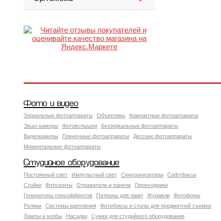
Фото и видео
Зеркальные фотоаппараты
Объективы
Компактные фотоаппараты
Экшн камеры
Фотовспышки
Беззеркальные фотоаппараты
Видеокамеры
Пленочные фотоаппараты
Детские фотоаппараты
Моментальные фотоаппараты
Студийное оборудование
Постоянный свет
Импульсный свет
Синхронизаторы
Софтбоксы
Стойки
Фотозонты
Отражатели и панели
Переходники
Генераторы спецэффектов
Патроны для ламп
Журавли
Фотофоны
Ролики
Системы крепления
Фотобоксы и столы для предметной съемки
Лампы и колбы
Насадки
Сумки для студийного оборудования