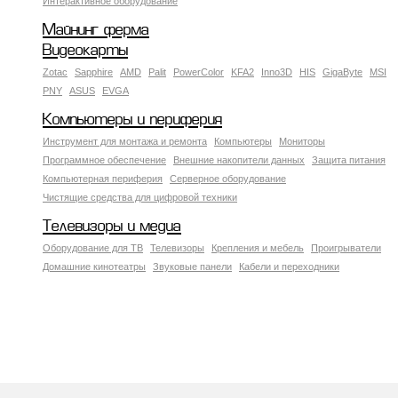
Интерактивное оборудование
Майнинг ферма
Видеокарты
Zotac
Sapphire
AMD
Palit
PowerColor
KFA2
Inno3D
HIS
GigaByte
MSI
PNY
ASUS
EVGA
Компьютеры и периферия
Инструмент для монтажа и ремонта
Компьютеры
Мониторы
Программное обеспечение
Внешние накопители данных
Защита питания
Компьютерная периферия
Серверное оборудование
Чистящие средства для цифровой техники
Телевизоры и медиа
Оборудование для ТВ
Телевизоры
Крепления и мебель
Проигрыватели
Домашние кинотеатры
Звуковые панели
Кабели и переходники