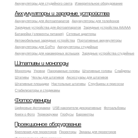
Аккумуляторы для студийного света
Измерительное оборудование
Аккумуляторы и зарядные устройства
Аккумуляторы для фотоаппаратов
Аккумуляторы для телефонов
Зарядные устройства для фотоаппаратов
Зарядные устройства AA/AAA
Батарейки (элементы питания)
Сетевые адаптеры
Автомобильные зарядные устройства
Портативные аккумуляторы
Аккумуляторы для GoPro
Аккумуляторы студийные
Аккумуляторы для накамерных вспышек
Зарядные устройства студийные
Штативы и моноподы
Моноподы
Уровни
Панорамные головы
Штативные головы
Слайдеры
Штативы
Чехлы для штативов
Аксессуары для штативов
Штативные площадки
Настольные штативы
Струбцины и присоски
Стабилизаторы и стедикамы
Фотосувениры
Цифровые фоторамки
USB накопители декоративные
Фотоальбомы
Книги о Фото
Термокружки
Глобусы
Барометры
Проекционное оборудование
Крепления для проекторов
Проекторы
Экраны для проекторов