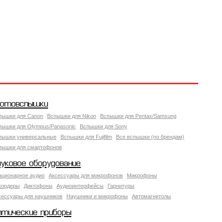
отовспышки
пышки для Canon
Вспышки для Nikon
Вспышки для Pentax/Samsung
пышки для Olympus/Panasonic
Вспышки для Sony
пышки универсальные
Вспышки для Fujifilm
Все вспышки (по брендам)
пышки для смартофонов
вуковое оборудование
ационарное аудио
Аксессуары для микрофонов
Микрофоны
кордеры
Диктофоны
Аудиоинтерфейсы
Гарнитуры
сессуары для наушников
Наушники и микрофоны
Автомагнитолы
птические приборы