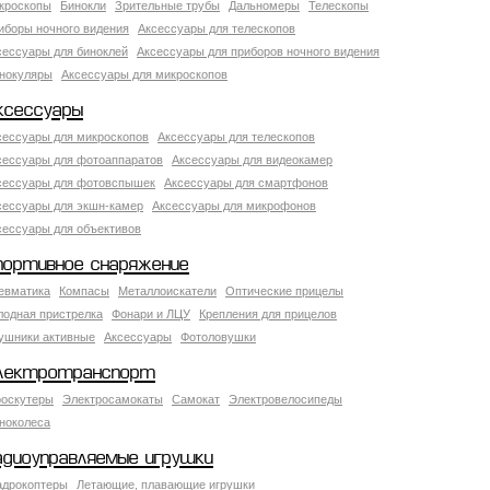
кроскопы
Бинокли
Зрительные трубы
Дальномеры
Телескопы
иборы ночного видения
Аксессуары для телескопов
сессуары для биноклей
Аксессуары для приборов ночного видения
нокуляры
Аксессуары для микроскопов
ксессуары
сессуары для микроскопов
Аксессуары для телескопов
сессуары для фотоаппаратов
Аксессуары для видеокамер
сессуары для фотовспышек
Аксессуары для смартфонов
сессуары для экшн-камер
Аксессуары для микрофонов
сессуары для объективов
портивное снаряжение
евматика
Компасы
Металлоискатели
Оптические прицелы
лодная пристрелка
Фонари и ЛЦУ
Крепления для прицелов
ушники активные
Аксессуары
Фотоловушки
лектротранспорт
роскутеры
Электросамокаты
Самокат
Электровелосипеды
ноколеса
адиоуправляемые игрушки
адрокоптеры
Летающие, плавающие игрушки