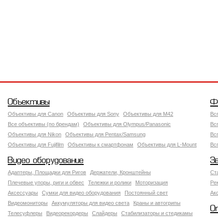
Объективы
Ф
Объективы для Canon
Объективы для Sony
Объективы для M42
Вс
Все объективы (по брендам)
Объективы для Olympus/Panasonic
Вс
Объективы для Nikon
Объективы для Pentax/Samsung
Вс
Объективы для Fujifilm
Объективы к смартфонам
Объективы для L-Mount
Вс
Видео оборудование
З
Адаптеры, Площадки для Ригов
Держатели, Кронштейны
Ст
Плечевые упоры, риги и обвес
Тележки и ролики
Моторизация
Ре
Аксессуары
Сумки для видео оборудования
Постоянный свет
Ак
Видеомониторы
Аккумуляторы для видео света
Краны и автогрипы
О
Телесуфлеры
Видеорекордеры
Слайдеры
Стабилизаторы и стедикамы