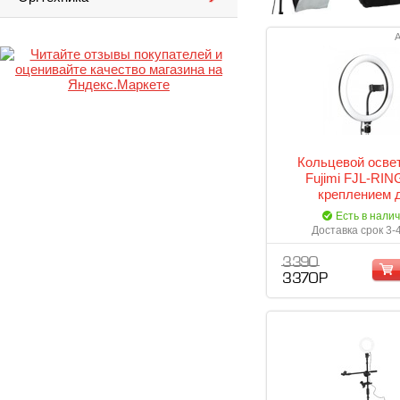
А
Кольцевой осве
Fujimi FJL-RIN
креплением 
смартфона. + сто
Есть в нали
мм
Доставка срок 3-
3 390
3 370 Р