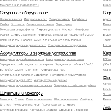
Моментальные фотоаппараты
Объект
Студийное оборудование
Вид
Постоянный свет
Импульсный свет
Синхронизаторы
Софтбоксы
Адапт
Стойки
Фотозонты
Отражатели и панели
Переходники
Плече
Генераторы спецэффектов
Патроны для ламп
Журавли
Фотофоны
Аксес
Ролики
Системы крепления
Фотобоксы и столы для предметной съемки
Видео
Лампы и колбы
Насадки
Сумки для студийного оборудования
Теле
Аккумуляторы для студийного света
Измерительное оборудование
Клетк
Аккумуляторы и зарядные устройства
Кар
Аккумуляторы для фотоаппаратов
Аккумуляторы для телефонов
USB н
Зарядные устройства для фотоаппаратов
Зарядные устройства AA/AAA
(SD) S
Батарейки (элементы питания)
Сетевые адаптеры
USB н
Автомобильные зарядные устройства
Портативные аккумуляторы
Фот
Аккумуляторы для GoPro
Аккумуляторы студийные
Фотос
Аккумуляторы для накамерных вспышек
Зарядные устройства студийные
Сумки
Штативы и моноподы
Чехлы
Моноподы
Уровни
Панорамные головы
Штативные головы
Слайдеры
Рюкза
Штативы
Чехлы для штативов
Аксессуары для штативов
Ана
Штативные площадки
Настольные штативы
Струбцины и присоски