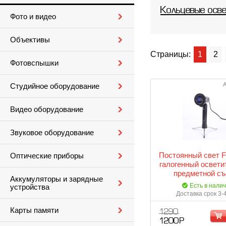
Кольцевые осв
Фото и видео
Объективы
Страницы:
1
2
Фотовспышки
А
Студийное оборудование
Видео оборудование
Звуковое оборудование
Постоянный свет F
Оптические приборы
галогенный освети
предметной съ
Аккумуляторы и зарядные
Есть в нали
устройства
Доставка срок 3-
Карты памяти
1 290
1 200 Р