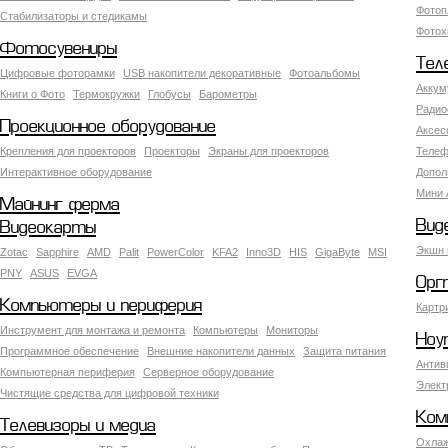
Фотоп
Стабилизаторы и стедикамы
Фотох
Фотосувениры
Тел
Цифровые фоторамки
USB накопители декоративные
Фотоальбомы
Аккум
Книги о Фото
Термокружки
Глобусы
Барометры
Радио
Проекционное оборудование
Аксес
Крепления для проекторов
Проекторы
Экраны для проекторов
Телеф
Интерактивное оборудование
Допол
Мини 
Майнинг ферма
Вид
Видеокарты
Экшн 
Zotac
Sapphire
AMD
Palit
PowerColor
KFA2
Inno3D
HIS
GigaByte
MSI
PNY
ASUS
EVGA
Орг
Компьютеры и периферия
Картр
Инструмент для монтажа и ремонта
Компьютеры
Мониторы
Ноу
Программное обеспечение
Внешние накопители данных
Защита питания
Антив
Компьютерная периферия
Серверное оборудование
Элект
Чистящие средства для цифровой техники
Ком
Телевизоры и медиа
Охлаж