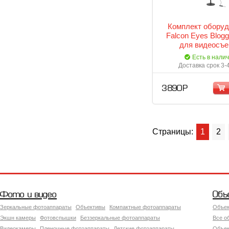
Комплект оборуд
Falcon Eyes Blogg
для видеосъе
Есть в нали
Доставка срок 3-
3 890 Р
Страницы:
1
2
Фото и видео
Объ
Зеркальные фотоаппараты
Объективы
Компактные фотоаппараты
Объек
Экшн камеры
Фотовспышки
Беззеркальные фотоаппараты
Все о
Видеокамеры
Пленочные фотоаппараты
Детские фотоаппараты
Объек