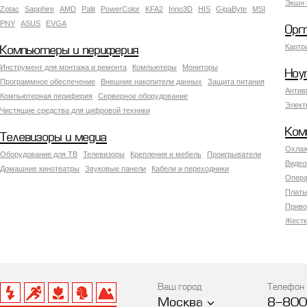
Экшн 
Zotac
Sapphire
AMD
Palit
PowerColor
KFA2
Inno3D
HIS
GigaByte
MSI
PNY
ASUS
EVGA
Орг
Картр
Компьютеры и периферия
Инструмент для монтажа и ремонта
Компьютеры
Мониторы
Ноу
Программное обеспечение
Внешние накопители данных
Защита питания
Антив
Компьютерная периферия
Серверное оборудование
Элект
Чистящие средства для цифровой техники
Ком
Телевизоры и медиа
Охлаж
Оборудование для ТВ
Телевизоры
Крепления и мебель
Проигрыватели
Видео
Домашние кинотеатры
Звуковые панели
Кабели и переходники
Опера
Платы
Приво
Жестк
Ваш город
Телефон
Москва
8-800