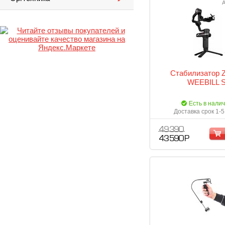
А
Стабилизатор Z
WEEBILL 
Есть в нали
Доставка срок 1-5
49 390
43 590 Р