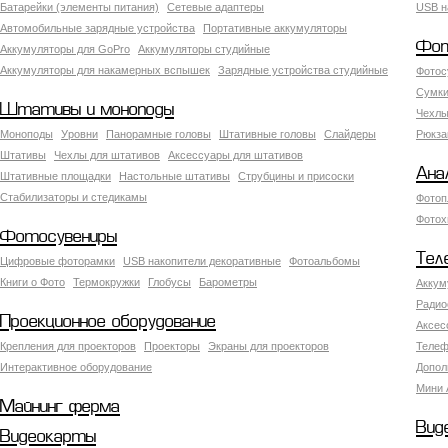
Батарейки (элементы питания)
Сетевые адаптеры
USB н
Автомобильные зарядные устройства
Портативные аккумуляторы
Фот
Аккумуляторы для GoPro
Аккумуляторы студийные
Аккумуляторы для накамерных вспышек
Зарядные устройства студийные
Фотос
Сумки
Штативы и моноподы
Чехлы
Моноподы
Уровни
Панорамные головы
Штативные головы
Слайдеры
Рюкза
Штативы
Чехлы для штативов
Аксессуары для штативов
Ана
Штативные площадки
Настольные штативы
Струбцины и присоски
Стабилизаторы и стедикамы
Фотоп
Фотох
Фотосувениры
Тел
Цифровые фоторамки
USB накопители декоративные
Фотоальбомы
Книги о Фото
Термокружки
Глобусы
Барометры
Аккум
Радио
Проекционное оборудование
Аксес
Крепления для проекторов
Проекторы
Экраны для проекторов
Телеф
Интерактивное оборудование
Допол
Мини 
Майнинг ферма
Вид
Видеокарты