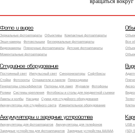
вращаться вокруг 
Фото и видео
Объ
Зеркальные фотоаппараты
Объективы
Компактные фотоаппараты
Объек
Экшн камеры
Фотовспышки
Беззеркальные фотоаппараты
Все о
Видеокамеры
Пленочные фотоаппараты
Детские фотоаппараты
Объек
Моментальные фотоаппараты
Объект
Студийное оборудование
Вид
Постоянный свет
Импульсный свет
Синхронизаторы
Софтбоксы
Адапт
Стойки
Фотозонты
Отражатели и панели
Переходники
Плече
Генераторы спецэффектов
Патроны для ламп
Журавли
Фотофоны
Аксес
Ролики
Системы крепления
Фотобоксы и столы для предметной съемки
Видео
Лампы и колбы
Насадки
Сумки для студийного оборудования
Теле
Аккумуляторы для студийного света
Измерительное оборудование
Клетк
Аккумуляторы и зарядные устройства
Кар
Аккумуляторы для фотоаппаратов
Аккумуляторы для телефонов
USB н
Зарядные устройства для фотоаппаратов
Зарядные устройства AA/AAA
(SD) S