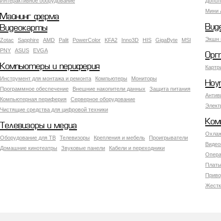
Интерактивное оборудование
Допол
Мини 
Майнинг ферма
Вид
Видеокарты
Экшн 
Zotac
Sapphire
AMD
Palit
PowerColor
KFA2
Inno3D
HIS
GigaByte
MSI
PNY
ASUS
EVGA
Орг
Компьютеры и периферия
Картр
Инструмент для монтажа и ремонта
Компьютеры
Мониторы
Ноу
Программное обеспечение
Внешние накопители данных
Защита питания
Антив
Компьютерная периферия
Серверное оборудование
Элект
Чистящие средства для цифровой техники
Ком
Телевизоры и медиа
Охлаж
Оборудование для ТВ
Телевизоры
Крепления и мебель
Проигрыватели
Видео
Домашние кинотеатры
Звуковые панели
Кабели и переходники
Опера
Платы
Приво
Жестк