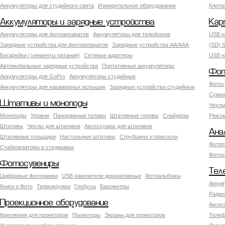
Аккумуляторы для студийного света
Измерительное оборудование
Клетк
Аккумуляторы и зарядные устройства
Кар
Аккумуляторы для фотоаппаратов
Аккумуляторы для телефонов
USB н
Зарядные устройства для фотоаппаратов
Зарядные устройства AA/AAA
(SD) S
Батарейки (элементы питания)
Сетевые адаптеры
USB н
Автомобильные зарядные устройства
Портативные аккумуляторы
Фот
Аккумуляторы для GoPro
Аккумуляторы студийные
Фотос
Аккумуляторы для накамерных вспышек
Зарядные устройства студийные
Сумки
Штативы и моноподы
Чехлы
Моноподы
Уровни
Панорамные головы
Штативные головы
Слайдеры
Рюкза
Штативы
Чехлы для штативов
Аксессуары для штативов
Ана
Штативные площадки
Настольные штативы
Струбцины и присоски
Фотоп
Стабилизаторы и стедикамы
Фотох
Фотосувениры
Тел
Цифровые фоторамки
USB накопители декоративные
Фотоальбомы
Аккум
Книги о Фото
Термокружки
Глобусы
Барометры
Радио
Проекционное оборудование
Аксес
Крепления для проекторов
Проекторы
Экраны для проекторов
Телеф