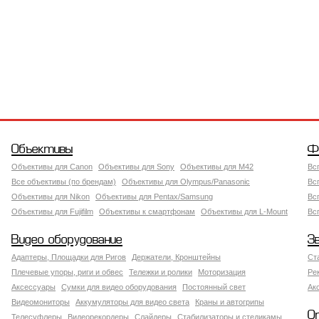
Объективы
Ф
Объективы для Canon
Объективы для Sony
Объективы для M42
Вс
Все объективы (по брендам)
Объективы для Olympus/Panasonic
Вс
Объективы для Nikon
Объективы для Pentax/Samsung
Вс
Объективы для Fujifilm
Объективы к смартфонам
Объективы для L-Mount
Вс
Видео оборудование
З
Адаптеры, Площадки для Ригов
Держатели, Кронштейны
Ст
Плечевые упоры, риги и обвес
Тележки и ролики
Моторизация
Ре
Аксессуары
Сумки для видео оборудования
Постоянный свет
Ак
Видеомониторы
Аккумуляторы для видео света
Краны и автогрипы
О
Телесуфлеры
Видеорекордеры
Слайдеры
Стабилизаторы и стедикамы