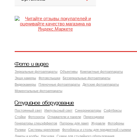
Фото и видео
Зеркальные фотоаппараты
Объективы
Компактные фотоаппараты
Экшн камеры
Фотовспышки
Беззеркальные фотоаппараты
Видеокамеры
Пленочные фотоаппараты
Детские фотоаппараты
Моментальные фотоаппараты
Студийное оборудование
Постоянный свет
Импульсный свет
Синхронизаторы
Софтбоксы
Стойки
Фотозонты
Отражатели и панели
Переходники
Генераторы спецэффектов
Патроны для ламп
Журавли
Фотофоны
Ролики
Системы крепления
Фотобоксы и столы для предметной съемки
Лампы и колбы
Насадки
Сумки для студийного оборудования