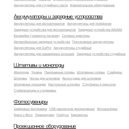
Аккумуляторы для студийного света
Измерительное оборудование
Аккумуляторы и зарядные устройства
Аккумуляторы для фотоаппаратов
Аккумуляторы для телефонов
Зарядные устройства для фотоаппаратов
Зарядные устройства AA/AAA
Батарейки (элементы питания)
Сетевые адаптеры
Автомобильные зарядные устройства
Портативные аккумуляторы
Аккумуляторы для GoPro
Аккумуляторы студийные
Аккумуляторы для накамерных вспышек
Зарядные устройства студийные
Штативы и моноподы
Моноподы
Уровни
Панорамные головы
Штативные головы
Слайдеры
Штативы
Чехлы для штативов
Аксессуары для штативов
Штативные площадки
Настольные штативы
Струбцины и присоски
Стабилизаторы и стедикамы
Фотосувениры
Цифровые фоторамки
USB накопители декоративные
Фотоальбомы
Книги о Фото
Термокружки
Глобусы
Барометры
Проекционное оборудование