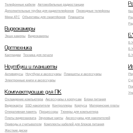
Р
Телефонные кабели
Автомобильные радиостанции
Дополнительные трубки для радиотелефонов
Проводные телефоны
Кв
Мини АТС
Объективы для смартфонов
Планшеты
Ра
Ра
Видеокамеры
Б.
Экшн камеры
Видеокамеры
Б.
Оргтехника
Б.
Картриджи
Техника для печати
Б.
Ноутбуки и планшеты
И
Антивирусы
Ноутбуки и аксессуары
Планшеты и аксессуары
Pla
Электронные книги и аксессуары
Су
По
Комплектующие для ПК
Ун
Охлаждение компьютера
Аксессуары к корпусам
Блоки питания
Видеокарты
SSD накопители
Контроллеры
Корпуса
Материнские платы
Оперативная память
Процессоры
Тюнеры для компьютера
Платы видеозахвата
Звуковые карты
Аксессуары для накопителей
Приводы и считыватели
Комплекты кабелей для блоков питания
Жесткие диски