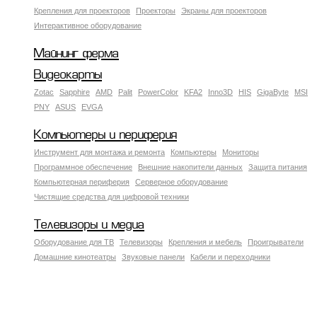
Крепления для проекторов
Проекторы
Экраны для проекторов
Интерактивное оборудование
Майнинг ферма
Видеокарты
Zotac
Sapphire
AMD
Palit
PowerColor
KFA2
Inno3D
HIS
GigaByte
MSI
PNY
ASUS
EVGA
Компьютеры и периферия
Инструмент для монтажа и ремонта
Компьютеры
Мониторы
Программное обеспечение
Внешние накопители данных
Защита питания
Компьютерная периферия
Серверное оборудование
Чистящие средства для цифровой техники
Телевизоры и медиа
Оборудование для ТВ
Телевизоры
Крепления и мебель
Проигрыватели
Домашние кинотеатры
Звуковые панели
Кабели и переходники