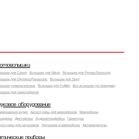
отовспышки
пышки для Canon
Вспышки для Nikon
Вспышки для Pentax/Samsung
пышки для Olympus/Panasonic
Вспышки для Sony
пышки универсальные
Вспышки для Fujifilm
Все вспышки (по брендам)
пышки для смартофонов
вуковое оборудование
ационарное аудио
Аксессуары для микрофонов
Микрофоны
кордеры
Диктофоны
Аудиоинтерфейсы
Гарнитуры
сессуары для наушников
Наушники и микрофоны
Автомагнитолы
птические приборы