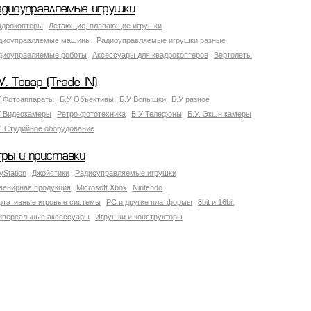
адиоуправляемые игрушки
адрокоптеры
Летающие, плавающие игрушки
диоуправляемые машины
Радиоуправляемые игрушки разные
диоуправляемые роботы
Аксессуары для квадрокоптеров
Вертолеты
У. Товар (Trade IN)
У Фотоаппараты
Б.У Объективы
Б.У Вспышки
Б.У разное
У Видеокамеры
Ретро фототехника
Б.У Телефоны
Б.У. Экшн камеры
У. Студийное оборудование
гры и приставки
yStation
Джойстики
Радиоуправляемые игрушки
венирная продукция
Microsoft Xbox
Nintendo
ртативные игровые системы
PC и другие платформы
8bit и 16bit
иверсальные аксессуары
Игрушки и конструкторы