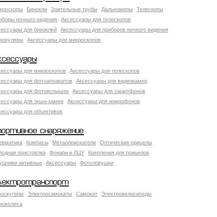
кроскопы
Бинокли
Зрительные трубы
Дальномеры
Телескопы
иборы ночного видения
Аксессуары для телескопов
сессуары для биноклей
Аксессуары для приборов ночного видения
нокуляры
Аксессуары для микроскопов
ксессуары
сессуары для микроскопов
Аксессуары для телескопов
сессуары для фотоаппаратов
Аксессуары для видеокамер
сессуары для фотовспышек
Аксессуары для смартфонов
сессуары для экшн-камер
Аксессуары для микрофонов
сессуары для объективов
портивное снаряжение
евматика
Компасы
Металлоискатели
Оптические прицелы
лодная пристрелка
Фонари и ЛЦУ
Крепления для прицелов
ушники активные
Аксессуары
Фотоловушки
лектротранспорт
роскутеры
Электросамокаты
Самокат
Электровелосипеды
ноколеса