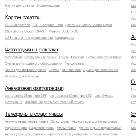
Клетки для съёмки
Видеомикшеры
Ми
Пр
Карты памяти
Ак
USB накопители
(CF) Compact Flash
(Micro SD) Micro Secure Digital
Мо
(SD) Secure Digital
CFAST
Memory Stick
XQD
А
USB накопители декоративные
Картридеры
Ак
Фотосумки и рюкзаки
Ак
Фотосумки
Разгрузочные ремни
Кейсы
Рюкзаки
Чехлы для объективов
Ак
Сумки для студийного оборудования
Фотожилеты
Ак
Чехлы для фотоаппаратов
Сумки для штативов
Сумки для телескопов
Ак
Рюкзаки для коптеров
С
Аналоговая фотография
Пн
Фотопленка 35мм (тип 135)
Фотопленка 60мм (тип 120)
Фотобумага
Хо
Фотохимия
Фотопленка для моментальной печати
На
Телефоны и смарт-часы
Э
Аккумуляторы портативные
Смартфоны
Аксессуары для смартфонов
Ги
Радиостанции
Радиотелефоны
Умные часы
Для зарядки и подключения
Мо
Аксессуары для защиты и переноски
Стационарные сотовые телефоны