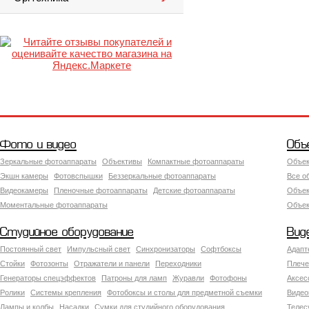
Фото и видео
Объ
Зеркальные фотоаппараты
Объективы
Компактные фотоаппараты
Объек
Экшн камеры
Фотовспышки
Беззеркальные фотоаппараты
Все о
Видеокамеры
Пленочные фотоаппараты
Детские фотоаппараты
Объек
Моментальные фотоаппараты
Объект
Студийное оборудование
Вид
Постоянный свет
Импульсный свет
Синхронизаторы
Софтбоксы
Адапт
Стойки
Фотозонты
Отражатели и панели
Переходники
Плече
Генераторы спецэффектов
Патроны для ламп
Журавли
Фотофоны
Аксес
Ролики
Системы крепления
Фотобоксы и столы для предметной съемки
Видео
Лампы и колбы
Насадки
Сумки для студийного оборудования
Теле