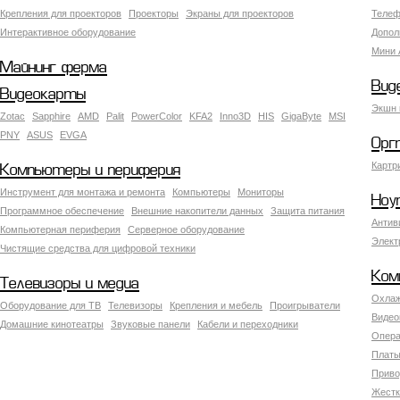
Крепления для проекторов
Проекторы
Экраны для проекторов
Телеф
Интерактивное оборудование
Допол
Мини 
Майнинг ферма
Вид
Видеокарты
Экшн 
Zotac
Sapphire
AMD
Palit
PowerColor
KFA2
Inno3D
HIS
GigaByte
MSI
PNY
ASUS
EVGA
Орг
Картр
Компьютеры и периферия
Инструмент для монтажа и ремонта
Компьютеры
Мониторы
Ноу
Программное обеспечение
Внешние накопители данных
Защита питания
Антив
Компьютерная периферия
Серверное оборудование
Элект
Чистящие средства для цифровой техники
Ком
Телевизоры и медиа
Охлаж
Оборудование для ТВ
Телевизоры
Крепления и мебель
Проигрыватели
Видео
Домашние кинотеатры
Звуковые панели
Кабели и переходники
Опера
Платы
Приво
Жестк