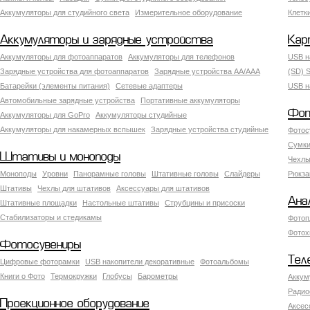
Аккумуляторы для студийного света
Измерительное оборудование
Клетк
Аккумуляторы и зарядные устройства
Кар
Аккумуляторы для фотоаппаратов
Аккумуляторы для телефонов
USB н
Зарядные устройства для фотоаппаратов
Зарядные устройства AA/AAA
(SD) S
Батарейки (элементы питания)
Сетевые адаптеры
USB н
Автомобильные зарядные устройства
Портативные аккумуляторы
Фот
Аккумуляторы для GoPro
Аккумуляторы студийные
Аккумуляторы для накамерных вспышек
Зарядные устройства студийные
Фотос
Сумки
Штативы и моноподы
Чехлы
Моноподы
Уровни
Панорамные головы
Штативные головы
Слайдеры
Рюкза
Штативы
Чехлы для штативов
Аксессуары для штативов
Ана
Штативные площадки
Настольные штативы
Струбцины и присоски
Стабилизаторы и стедикамы
Фотоп
Фотох
Фотосувениры
Тел
Цифровые фоторамки
USB накопители декоративные
Фотоальбомы
Книги о Фото
Термокружки
Глобусы
Барометры
Аккум
Радио
Проекционное оборудование
Аксес