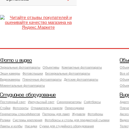
Фото и видео
Объ
Зеркальные фотоаппараты
Объективы
Компактные фотоаппараты
Объек
Экшн камеры
Фотовспышки
Беззеркальные фотоаппараты
Все о
Видеокамеры
Пленочные фотоаппараты
Детские фотоаппараты
Объек
Моментальные фотоаппараты
Объект
Студийное оборудование
Вид
Постоянный свет
Импульсный свет
Синхронизаторы
Софтбоксы
Адапт
Стойки
Фотозонты
Отражатели и панели
Переходники
Плече
Генераторы спецэффектов
Патроны для ламп
Журавли
Фотофоны
Аксес
Ролики
Системы крепления
Фотобоксы и столы для предметной съемки
Видео
Лампы и колбы
Насадки
Сумки для студийного оборудования
Теле