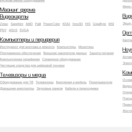
Интерактивное оборудование
Допол
Мини 
Майнинг ферма
Вид
Видеокарты
Экшн 
Zotac
Sapphire
AMD
Palit
PowerColor
KFA2
Inno3D
HIS
GigaByte
MSI
PNY
ASUS
EVGA
Орг
Компьютеры и периферия
Картр
Инструмент для монтажа и ремонта
Компьютеры
Мониторы
Ноу
Программное обеспечение
Внешние накопители данных
Защита питания
Антив
Компьютерная периферия
Серверное оборудование
Элект
Чистящие средства для цифровой техники
Ком
Телевизоры и медиа
Охлаж
Оборудование для ТВ
Телевизоры
Крепления и мебель
Проигрыватели
Видео
Домашние кинотеатры
Звуковые панели
Кабели и переходники
Опера
Платы
Приво
Жестк