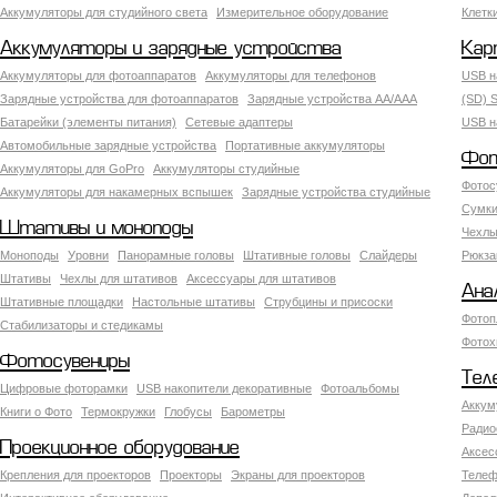
Аккумуляторы для студийного света
Измерительное оборудование
Клетк
Аккумуляторы и зарядные устройства
Кар
Аккумуляторы для фотоаппаратов
Аккумуляторы для телефонов
USB н
Зарядные устройства для фотоаппаратов
Зарядные устройства AA/AAA
(SD) S
Батарейки (элементы питания)
Сетевые адаптеры
USB н
Автомобильные зарядные устройства
Портативные аккумуляторы
Фот
Аккумуляторы для GoPro
Аккумуляторы студийные
Фотос
Аккумуляторы для накамерных вспышек
Зарядные устройства студийные
Сумки
Штативы и моноподы
Чехлы
Моноподы
Уровни
Панорамные головы
Штативные головы
Слайдеры
Рюкза
Штативы
Чехлы для штативов
Аксессуары для штативов
Ана
Штативные площадки
Настольные штативы
Струбцины и присоски
Фотоп
Стабилизаторы и стедикамы
Фотох
Фотосувениры
Тел
Цифровые фоторамки
USB накопители декоративные
Фотоальбомы
Аккум
Книги о Фото
Термокружки
Глобусы
Барометры
Радио
Проекционное оборудование
Аксес
Крепления для проекторов
Проекторы
Экраны для проекторов
Телеф