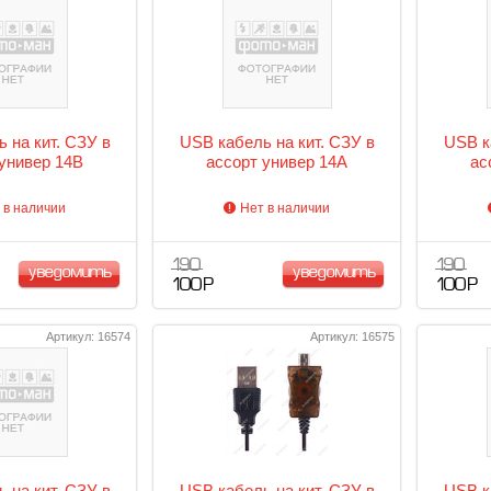
 на кит. СЗУ в
USB кабель на кит. СЗУ в
USB к
 универ 14B
ассорт универ 14A
ас
 в наличии
Нет в наличии
190
190
уведомить
уведомить
100 Р
100 Р
Артикул: 16574
Артикул: 16575
 на кит. СЗУ в
USB кабель на кит. СЗУ в
USB к