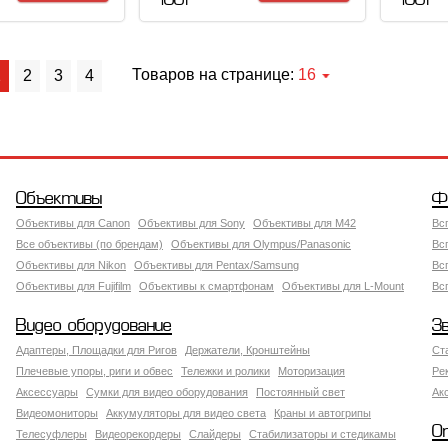
100 Р
100 Р
Товаров на странице:
16
1
2
3
4
Объективы
Ф
Объективы для Canon
Объективы для Sony
Объективы для M42
Вс
Все объективы (по брендам)
Объективы для Olympus/Panasonic
Вс
Объективы для Nikon
Объективы для Pentax/Samsung
Вс
Объективы для Fujifilm
Объективы к смартфонам
Объективы для L-Mount
Вс
Видео оборудование
З
Адаптеры, Площадки для Ригов
Держатели, Кронштейны
Ст
Плечевые упоры, риги и обвес
Тележки и ролики
Моторизация
Ре
Аксессуары
Сумки для видео оборудования
Постоянный свет
Ак
Видеомониторы
Аккумуляторы для видео света
Краны и автогрипы
О
Телесуфлеры
Видеорекордеры
Слайдеры
Стабилизаторы и стедикамы