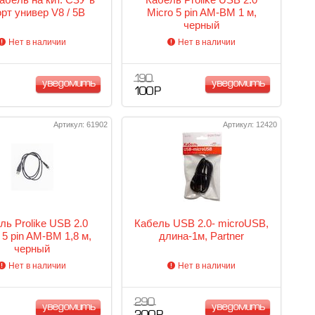
рт универ V8 / 5B
Micro 5 pin AM-BM 1 м,
черный
Нет в наличии
Нет в наличии
190
уведомить
уведомить
100 Р
Артикул: 61902
Артикул: 12420
ль Prolike USB 2.0
Кабель USB 2.0- microUSB,
 5 pin AM-BM 1,8 м,
длина-1м, Partner
черный
Нет в наличии
Нет в наличии
290
уведомить
уведомить