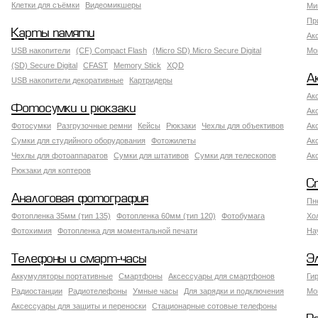
Клетки для съёмки
Видеомикшеры
Ми
Пр
Карты памяти
Ак
USB накопители
(CF) Compact Flash
(Micro SD) Micro Secure Digital
Мо
(SD) Secure Digital
CFAST
Memory Stick
XQD
А
USB накопители декоративные
Картридеры
Ак
Фотосумки и рюкзаки
Ак
Фотосумки
Разгрузочные ремни
Кейсы
Рюкзаки
Чехлы для объективов
Ак
Сумки для студийного оборудования
Фотожилеты
Ак
Чехлы для фотоаппаратов
Сумки для штативов
Сумки для телескопов
Ак
Рюкзаки для коптеров
С
Аналоговая фотография
Пн
Фотопленка 35мм (тип 135)
Фотопленка 60мм (тип 120)
Фотобумага
Хо
Фотохимия
Фотопленка для моментальной печати
На
Телефоны и смарт-часы
Э
Аккумуляторы портативные
Смартфоны
Аксессуары для смартфонов
Ги
Радиостанции
Радиотелефоны
Умные часы
Для зарядки и подключения
Мо
Аксессуары для защиты и переноски
Стационарные сотовые телефоны