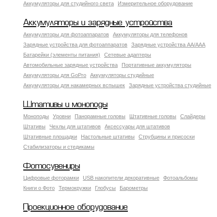
Аккумуляторы для студийного света
Измерительное оборудование
Аккумуляторы и зарядные устройства
Аккумуляторы для фотоаппаратов
Аккумуляторы для телефонов
Зарядные устройства для фотоаппаратов
Зарядные устройства AA/AAA
Батарейки (элементы питания)
Сетевые адаптеры
Автомобильные зарядные устройства
Портативные аккумуляторы
Аккумуляторы для GoPro
Аккумуляторы студийные
Аккумуляторы для накамерных вспышек
Зарядные устройства студийные
Штативы и моноподы
Моноподы
Уровни
Панорамные головы
Штативные головы
Слайдеры
Штативы
Чехлы для штативов
Аксессуары для штативов
Штативные площадки
Настольные штативы
Струбцины и присоски
Стабилизаторы и стедикамы
Фотосувениры
Цифровые фоторамки
USB накопители декоративные
Фотоальбомы
Книги о Фото
Термокружки
Глобусы
Барометры
Проекционное оборудование