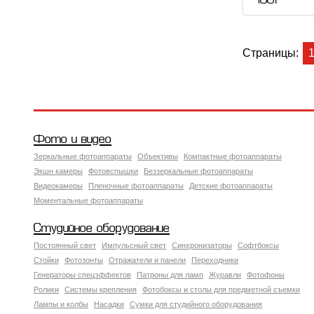
100 Р
Страницы:
Фото и видео
Зеркальные фотоаппараты
Объективы
Компактные фотоаппараты
Экшн камеры
Фотовспышки
Беззеркальные фотоаппараты
Видеокамеры
Пленочные фотоаппараты
Детские фотоаппараты
Моментальные фотоаппараты
Студийное оборудование
Постоянный свет
Импульсный свет
Синхронизаторы
Софтбоксы
Стойки
Фотозонты
Отражатели и панели
Переходники
Генераторы спецэффектов
Патроны для ламп
Журавли
Фотофоны
Ролики
Системы крепления
Фотобоксы и столы для предметной съемки
Лампы и колбы
Насадки
Сумки для студийного оборудования