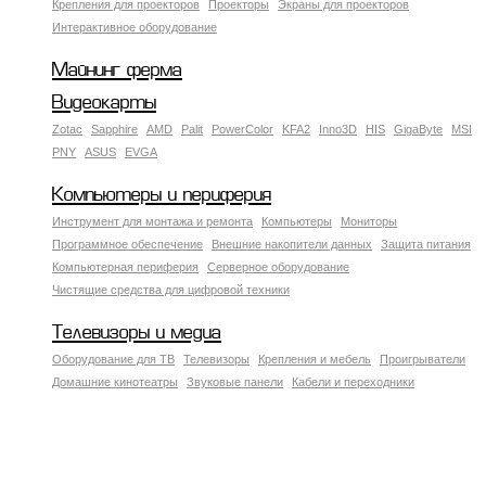
Крепления для проекторов
Проекторы
Экраны для проекторов
Интерактивное оборудование
Майнинг ферма
Видеокарты
Zotac
Sapphire
AMD
Palit
PowerColor
KFA2
Inno3D
HIS
GigaByte
MSI
PNY
ASUS
EVGA
Компьютеры и периферия
Инструмент для монтажа и ремонта
Компьютеры
Мониторы
Программное обеспечение
Внешние накопители данных
Защита питания
Компьютерная периферия
Серверное оборудование
Чистящие средства для цифровой техники
Телевизоры и медиа
Оборудование для ТВ
Телевизоры
Крепления и мебель
Проигрыватели
Домашние кинотеатры
Звуковые панели
Кабели и переходники