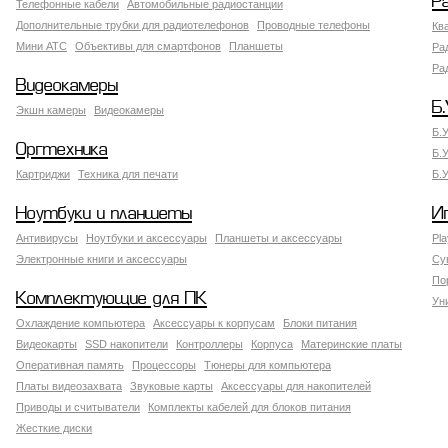
Р
Телефонные кабели
Автомобильные радиостанции
Дополнительные трубки для радиотелефонов
Проводные телефоны
Кв
Мини АТС
Объективы для смартфонов
Планшеты
Ра
Ра
Видеокамеры
Б.
Экшн камеры
Видеокамеры
Б.
Оргтехника
Б.
Картриджи
Техника для печати
Б.
Ноутбуки и планшеты
И
Антивирусы
Ноутбуки и аксессуары
Планшеты и аксессуары
Pla
Электронные книги и аксессуары
Су
По
Комплектующие для ПК
Ун
Охлаждение компьютера
Аксессуары к корпусам
Блоки питания
Видеокарты
SSD накопители
Контроллеры
Корпуса
Материнские платы
Оперативная память
Процессоры
Тюнеры для компьютера
Платы видеозахвата
Звуковые карты
Аксессуары для накопителей
Приводы и считыватели
Комплекты кабелей для блоков питания
Жесткие диски