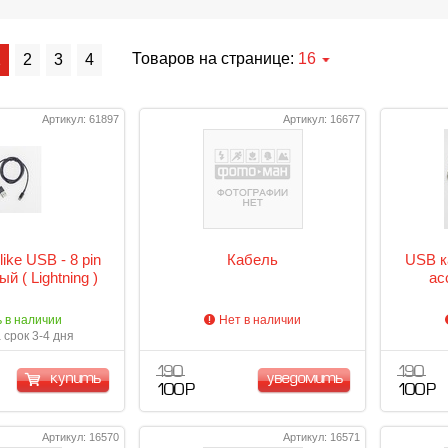
Товаров на странице:
16
1
2
3
4
Артикул: 61897
Артикул: 16677
ike USB - 8 pin
Кабель
USB к
ый ( Lightning )
ас
ь в наличии
Нет в наличии
 срок 3-4 дня
190
190
купить
уведомить
100 Р
100 Р
Артикул: 16570
Артикул: 16571