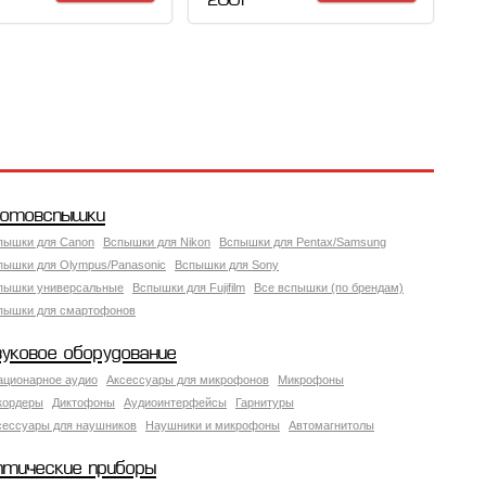
200 Р
отовспышки
пышки для Canon
Вспышки для Nikon
Вспышки для Pentax/Samsung
пышки для Olympus/Panasonic
Вспышки для Sony
пышки универсальные
Вспышки для Fujifilm
Все вспышки (по брендам)
пышки для смартофонов
вуковое оборудование
ационарное аудио
Аксессуары для микрофонов
Микрофоны
кордеры
Диктофоны
Аудиоинтерфейсы
Гарнитуры
сессуары для наушников
Наушники и микрофоны
Автомагнитолы
птические приборы