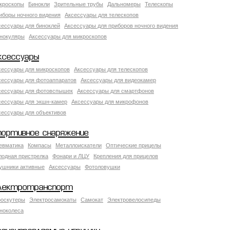
кроскопы
Бинокли
Зрительные трубы
Дальномеры
Телескопы
иборы ночного видения
Аксессуары для телескопов
сессуары для биноклей
Аксессуары для приборов ночного видения
нокуляры
Аксессуары для микроскопов
ксессуары
сессуары для микроскопов
Аксессуары для телескопов
сессуары для фотоаппаратов
Аксессуары для видеокамер
сессуары для фотовспышек
Аксессуары для смартфонов
сессуары для экшн-камер
Аксессуары для микрофонов
сессуары для объективов
портивное снаряжение
евматика
Компасы
Металлоискатели
Оптические прицелы
лодная пристрелка
Фонари и ЛЦУ
Крепления для прицелов
ушники активные
Аксессуары
Фотоловушки
лектротранспорт
роскутеры
Электросамокаты
Самокат
Электровелосипеды
ноколеса