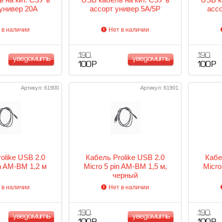
 универ 20A
ассорт универ 5А/5P
ассо
 в наличии
Нет в наличии
190
190
уведомить
уведомить
100 Р
100 Р
Артикул: 61900
Артикул: 61901
olike USB 2.0
Кабель Prolike USB 2.0
Кабе
in AM-BM 1,2 м
Micro 5 pin AM-BM 1,5 м,
Micro
черный
 в наличии
Нет в наличии
190
190
уведомить
уведомить