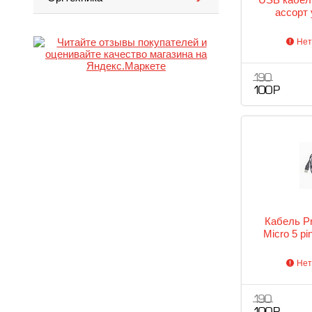
ассорт
Нет
190
100 Р
Кабель Pr
Micro 5 p
Нет
190