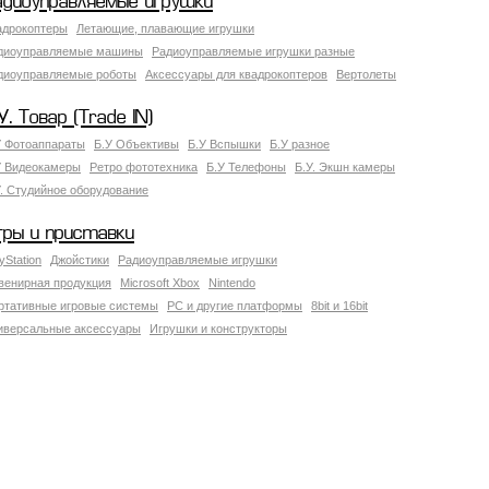
адиоуправляемые игрушки
адрокоптеры
Летающие, плавающие игрушки
диоуправляемые машины
Радиоуправляемые игрушки разные
диоуправляемые роботы
Аксессуары для квадрокоптеров
Вертолеты
У. Товар (Trade IN)
У Фотоаппараты
Б.У Объективы
Б.У Вспышки
Б.У разное
У Видеокамеры
Ретро фототехника
Б.У Телефоны
Б.У. Экшн камеры
У. Студийное оборудование
гры и приставки
yStation
Джойстики
Радиоуправляемые игрушки
венирная продукция
Microsoft Xbox
Nintendo
ртативные игровые системы
PC и другие платформы
8bit и 16bit
иверсальные аксессуары
Игрушки и конструкторы