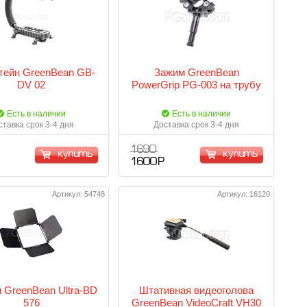
тейн GreenBean GB-
Зажим GreenBean
DV 02
PowerGrip PG-003 на трубу
Есть в наличии
Есть в наличии
ставка срок 3-4 дня
Доставка срок 3-4 дня
1 690
купить
купить
1 600 Р
Артикул: 54748
Артикул: 16120
 GreenBean Ultra-BD
Штативная видеоголова
576
GreenBean VideoCraft VH30