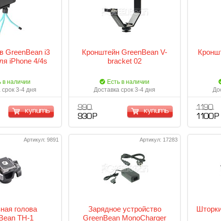
 GreenBean i3
Кронштейн GreenBean V-
Кронш
ля iPhone 4/4s
bracket 02
ь в наличии
Есть в наличии
 срок 3-4 дня
Доставка срок 3-4 дня
До
990
1 190
купить
купить
930 Р
1 100 Р
Артикул: 9891
Артикул: 17283
ная голова
Зарядное устройство
Шторки
Bean TH-1
GreenBean MonoCharger