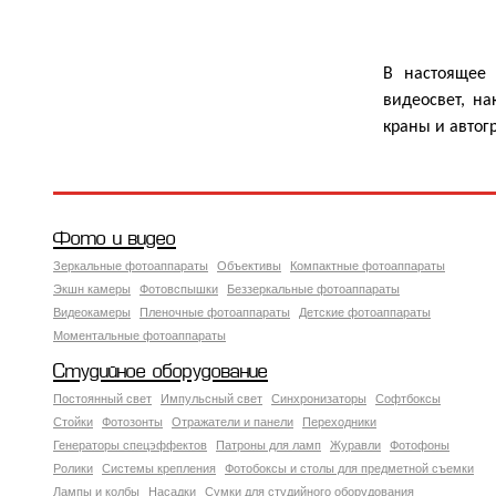
В настоящее 
видеосвет, н
краны и автог
Фото и видео
Зеркальные фотоаппараты
Объективы
Компактные фотоаппараты
Экшн камеры
Фотовспышки
Беззеркальные фотоаппараты
Видеокамеры
Пленочные фотоаппараты
Детские фотоаппараты
Моментальные фотоаппараты
Студийное оборудование
Постоянный свет
Импульсный свет
Синхронизаторы
Софтбоксы
Стойки
Фотозонты
Отражатели и панели
Переходники
Генераторы спецэффектов
Патроны для ламп
Журавли
Фотофоны
Ролики
Системы крепления
Фотобоксы и столы для предметной съемки
Лампы и колбы
Насадки
Сумки для студийного оборудования