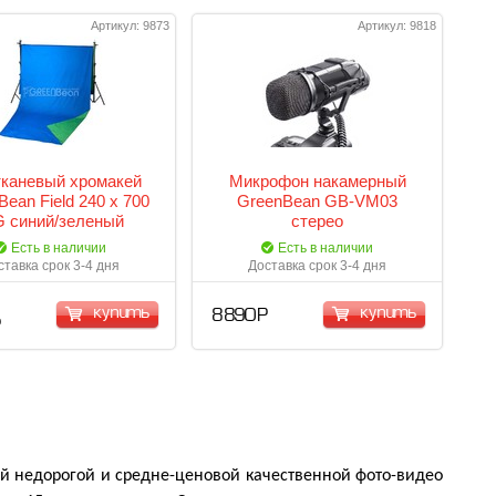
Артикул: 9873
Артикул: 9818
тканевый хромакей
Микрофон накамерный
ean Field 240 х 700
GreenBean GB-VM03
G синий/зеленый
стерео
Есть в наличии
Есть в наличии
ставка срок 3-4 дня
Доставка срок 3-4 дня
купить
купить
8 890 Р
Р
й недорогой и средне-ценовой качественной фото-видео