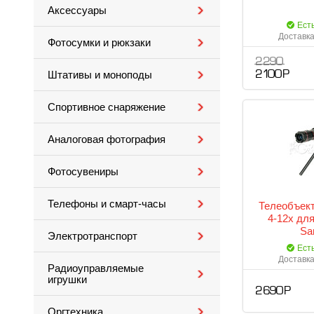
Аксессуары
Ест
Доставка
Фотосумки и рюкзаки
2 290
Штативы и моноподы
2 100 Р
Спортивное снаряжение
Аналоговая фотография
Фотосувениры
Телефоны и смарт-часы
Телеобъект
4-12x дл
Sa
Электротранспорт
Ест
Доставка
Радиоуправляемые
игрушки
2 690 Р
Оргтехника