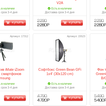
V2A
ь в наличии
Есть в наличии
 срок 3-4 дня
Доставка срок 3-4 дня
До
2 290
2 290
купить
купить
2 280 Р
2 280 
Артикул: 17312
Артикул: 15523
ив iMate iZoom
Софтбокс Green Bean GFi
Фон 
я смартфонов
1х4' (30х120 cm)
GreenB
msung
B/
ь в наличии
Есть в наличии
 срок 3-4 дня
Доставка срок 3-4 дня
До
4 790
5 490
купить
купить
4 720 Р
5 400 