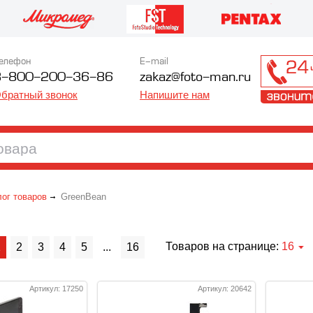
елефон
E-mail
8-800-200-36-86
zakaz@foto-man.ru
братный звонок
Напишите нам
лог товаров
GreenBean
Товаров на странице:
16
1
2
3
4
5
...
16
Артикул: 17250
Артикул: 20642