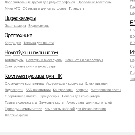
Кв
Дополнительные трубки для радиотелефонов
Проводные телефоны
Ра
Мини АТС
Объективы для смартфонов
Планшеты
Ра
Видеокамеры
Б.
Экшн камеры
Видеокамеры
Б.
Оргтехника
Б.
Картриджи
Техника для печати
Б.
Ноутбуки и планшеты
И
Антивирусы
Ноутбуки и аксессуары
Планшеты и аксессуары
Pla
Электронные книги и аксессуары
Су
По
Комплектующие для ПК
Ун
Охлаждение компьютера
Аксессуары к корпусам
Блоки питания
Видеокарты
SSD накопители
Контроллеры
Корпуса
Материнские платы
Оперативная память
Процессоры
Тюнеры для компьютера
Платы видеозахвата
Звуковые карты
Аксессуары для накопителей
Приводы и считыватели
Комплекты кабелей для блоков питания
Жесткие диски