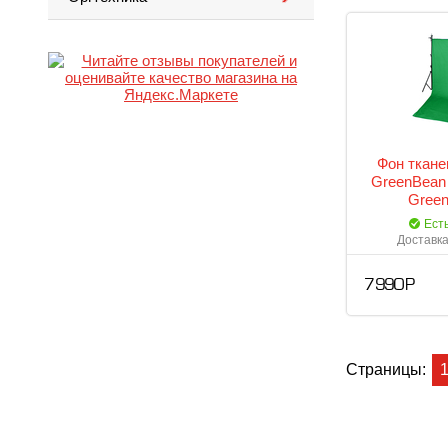
Фон ткане
GreenBean 
Green
Ест
Доставка
7 990 Р
Страницы: