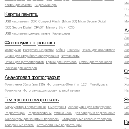
Ми
Клетки для съёмки
Видеомикшеры
Пр
Карты памяти
Ак
USB накопители
(CF) Compact Flash
(Micro SD) Micro Secure Digital
Мо
(SD) Secure Digital
CFAST
Memory Stick
XQD
А
USB накопители декоративные
Картридеры
Ак
Фотосумки и рюкзаки
Ак
Фотосумки
Разгрузочные ремни
Кейсы
Рюкзаки
Чехлы для объективов
Ак
Сумки для студийного оборудования
Фотожилеты
Ак
Чехлы для фотоаппаратов
Сумки для штативов
Сумки для телескопов
Ак
Рюкзаки для коптеров
С
Аналоговая фотография
Пн
Фотопленка 35мм (тип 135)
Фотопленка 60мм (тип 120)
Фотобумага
Хо
Фотохимия
Фотопленка для моментальной печати
На
Телефоны и смарт-часы
Э
Аккумуляторы портативные
Смартфоны
Аксессуары для смартфонов
Ги
Радиостанции
Радиотелефоны
Умные часы
Для зарядки и подключения
Мо
Аксессуары для защиты и переноски
Стационарные сотовые телефоны
Р
Телефонные кабели
Автомобильные радиостанции