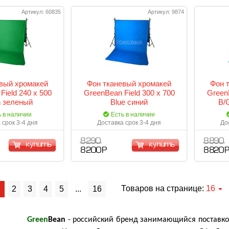
Артикул: 60835
Артикул: 9874
вый хромакей
Фон тканевый хромакей
Фон 
Field 240 х 500
GreenBean Field 300 х 700
GreenB
 зеленый
Blue синий
B/
ь в наличии
Есть в наличии
 срок 3-4 дня
Доставка срок 3-4 дня
До
8 290
8 890
купить
купить
8 200 Р
8 820 
Товаров на странице:
16
1
2
3
4
5
...
16
Green
Bean
- российский бренд занимающийся поставко