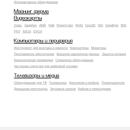
Интерактивное оборудование
Майнинг ферма
Видеокарты
Zotac
Sapphire
AMD
Palit
PowerColor
KFA2
Inno3D
HIS
GigaByte
MSI
PNY
ASUS
EVGA
Компьютеры и периферия
Инструмент для монтажа и ремонта
Компьютеры
Мониторы
Программное обеспечение
Внешние накопители данных
Защита питания
Компьютерная периферия
Серверное оборудование
Чистящие средства для цифровой техники
Телевизоры и медиа
Оборудование для ТВ
Телевизоры
Крепления и мебель
Проигрыватели
Домашние кинотеатры
Звуковые панели
Кабели и переходники