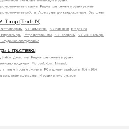
адрокоптеры
Летающие, плавающие игрушки
диоуправляемые машины
Радиоуправляемые игрушки разные
диоуправляемые роботы
Аксессуары для квадрокоптеров
Вертолеты
У. Товар (Trade IN)
У Фотоаппараты
Б.У Объективы
Б.У Вспышки
Б.У разное
У Видеокамеры
Ретро фототехника
Б.У Телефоны
Б.У. Экшн камеры
У. Студийное оборудование
гры и приставки
yStation
Джойстики
Радиоуправляемые игрушки
венирная продукция
Microsoft Xbox
Nintendo
ртативные игровые системы
PC и другие платформы
8bit и 16bit
иверсальные аксессуары
Игрушки и конструкторы