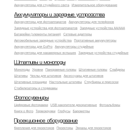
Аккумуляторы для студийного света
Измерительное оборудование
Аккумуляторы и зарядные устройства
Аккумуляторы для фотоаппаратов
Аккумуляторы для телефонов
Зарядные устройства для фотоаппаратов
Зарядные устройства AA/AAA
Батарейки (элементы питания)
Сетевые адаптеры
Автомобильные зарядные устройства
Портативные аккумуляторы
Аккумуляторы для GoPro
Аккумуляторы студийные
Аккумуляторы для накамерных вспышек
Зарядные устройства студийные
Штативы и моноподы
Моноподы
Уровни
Панорамные головы
Штативные головы
Слайдеры
Штативы
Чехлы для штативов
Аксессуары для штативов
Штативные площадки
Настольные штативы
Струбцины и присоски
Стабилизаторы и стедикамы
Фотосувениры
Цифровые фоторамки
USB накопители декоративные
Фотоальбомы
Книги о Фото
Термокружки
Глобусы
Барометры
Проекционное оборудование
Крепления для проекторов
Проекторы
Экраны для проекторов