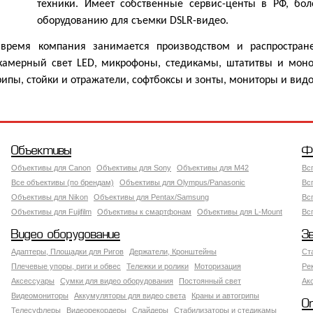
техники. Имеет собственные сервис-центы в РФ, бол
оборудованию для съемки DSLR-видео.
время компания занимается производством и распростран
акамерный свет LED, микрофоны, стедикамы, штатитвы и мон
рипы, стойки и отражатели, софтбоксы и зонты, мониторы и видо
Объективы
Ф
Объективы для Canon
Объективы для Sony
Объективы для M42
Вс
Все объективы (по брендам)
Объективы для Olympus/Panasonic
Вс
Объективы для Nikon
Объективы для Pentax/Samsung
Вс
Объективы для Fujifilm
Объективы к смартфонам
Объективы для L-Mount
Вс
Видео оборудование
З
Адаптеры, Площадки для Ригов
Держатели, Кронштейны
Ст
Плечевые упоры, риги и обвес
Тележки и ролики
Моторизация
Ре
Аксессуары
Сумки для видео оборудования
Постоянный свет
Ак
Видеомониторы
Аккумуляторы для видео света
Краны и автогрипы
О
Телесуфлеры
Видеорекордеры
Слайдеры
Стабилизаторы и стедикамы