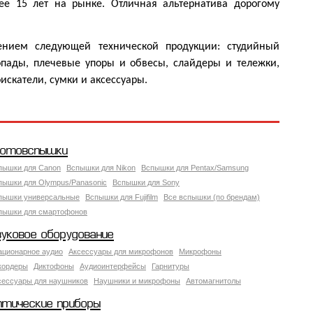
ее 15 лет на рынке. Отличная альтернатива дорогому
ением следующей технической продукции: студийный
опады, плечевые упоры и обвесы, слайдеры и тележки,
искатели, сумки и аксессуары.
отовспышки
пышки для Canon
Вспышки для Nikon
Вспышки для Pentax/Samsung
пышки для Olympus/Panasonic
Вспышки для Sony
пышки универсальные
Вспышки для Fujifilm
Все вспышки (по брендам)
пышки для смартофонов
вуковое оборудование
ационарное аудио
Аксессуары для микрофонов
Микрофоны
кордеры
Диктофоны
Аудиоинтерфейсы
Гарнитуры
сессуары для наушников
Наушники и микрофоны
Автомагнитолы
птические приборы