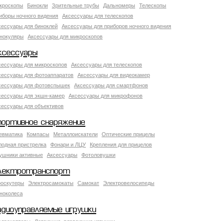
кроскопы
Бинокли
Зрительные трубы
Дальномеры
Телескопы
иборы ночного видения
Аксессуары для телескопов
сессуары для биноклей
Аксессуары для приборов ночного видения
нокуляры
Аксессуары для микроскопов
ксессуары
сессуары для микроскопов
Аксессуары для телескопов
сессуары для фотоаппаратов
Аксессуары для видеокамер
сессуары для фотовспышек
Аксессуары для смартфонов
сессуары для экшн-камер
Аксессуары для микрофонов
сессуары для объективов
портивное снаряжение
евматика
Компасы
Металлоискатели
Оптические прицелы
лодная пристрелка
Фонари и ЛЦУ
Крепления для прицелов
ушники активные
Аксессуары
Фотоловушки
лектротранспорт
роскутеры
Электросамокаты
Самокат
Электровелосипеды
ноколеса
адиоуправляемые игрушки