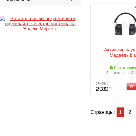
А
Активные нау
Медведь bla
Есть в нали
Доставка срок 3-
2 690
2 680 Р
Страницы:
1
2