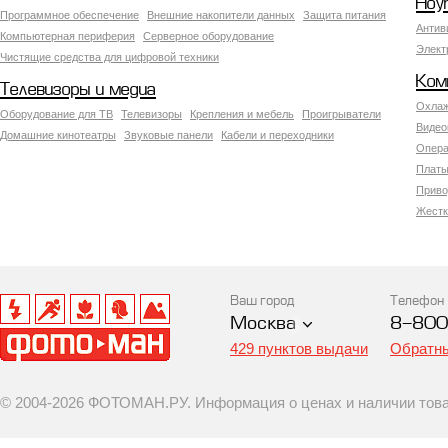
Ноу
Программное обеспечение
Внешние накопители данных
Защита питания
Антив
Компьютерная периферия
Серверное оборудование
Элект
Чистящие средства для цифровой техники
Ком
Телевизоры и медиа
Охлаж
Оборудование для ТВ
Телевизоры
Крепления и мебель
Проигрыватели
Видео
Домашние кинотеатры
Звуковые панели
Кабели и переходники
Опера
Платы
Приво
Жестк
Ваш город
Телефон
Москва
8-800
429 пунктов выдачи
Обратны
© 2004-2026 ФОТОМАН.РУ. Информация о ценах и наличии товар