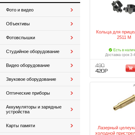
Фото и видео
Объективы
Кольца для прице
2511 M
Фотовспышки
Есть в нали
Студийное оборудование
Доставка срок 3-
Видео оборудование
490
420 Р
Звуковое оборудование
А
Оптические приборы
Аккумуляторы и зарядные
устройства
Карты памяти
Лазерный целеук
холодной пристрел