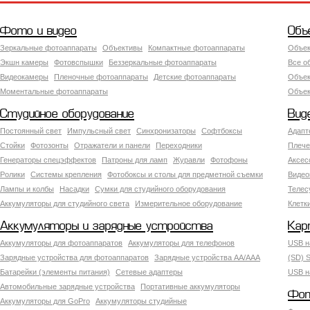
Фото и видео
Объ
Зеркальные фотоаппараты
Объективы
Компактные фотоаппараты
Объек
Экшн камеры
Фотовспышки
Беззеркальные фотоаппараты
Все о
Видеокамеры
Пленочные фотоаппараты
Детские фотоаппараты
Объек
Моментальные фотоаппараты
Объект
Студийное оборудование
Вид
Постоянный свет
Импульсный свет
Синхронизаторы
Софтбоксы
Адапт
Стойки
Фотозонты
Отражатели и панели
Переходники
Плече
Генераторы спецэффектов
Патроны для ламп
Журавли
Фотофоны
Аксес
Ролики
Системы крепления
Фотобоксы и столы для предметной съемки
Видео
Лампы и колбы
Насадки
Сумки для студийного оборудования
Теле
Аккумуляторы для студийного света
Измерительное оборудование
Клетк
Аккумуляторы и зарядные устройства
Кар
Аккумуляторы для фотоаппаратов
Аккумуляторы для телефонов
USB н
Зарядные устройства для фотоаппаратов
Зарядные устройства AA/AAA
(SD) S
Батарейки (элементы питания)
Сетевые адаптеры
USB н
Автомобильные зарядные устройства
Портативные аккумуляторы
Фот
Аккумуляторы для GoPro
Аккумуляторы студийные