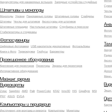
Фотос
Аккумуляторы для накамерных вспышек
Зарядные устройства студийные
Сумки
Штативы и моноподы
Чехлы
Моноподы
Уровни
Панорамные головы
Штативные головы
Слайдеры
Рюкза
Штативы
Чехлы для штативов
Аксессуары для штативов
Ана
Штативные площадки
Настольные штативы
Струбцины и присоски
Фотоп
Стабилизаторы и стедикамы
Фотох
Фотосувениры
Тел
Цифровые фоторамки
USB накопители декоративные
Фотоальбомы
Аккум
Книги о Фото
Термокружки
Глобусы
Барометры
Радио
Проекционное оборудование
Аксес
Крепления для проекторов
Проекторы
Экраны для проекторов
Телеф
Интерактивное оборудование
Допол
Мини 
Майнинг ферма
Вид
Видеокарты
Экшн 
Zotac
Sapphire
AMD
Palit
PowerColor
KFA2
Inno3D
HIS
GigaByte
MSI
PNY
ASUS
EVGA
Орг
Компьютеры и периферия
Картр
Инструмент для монтажа и ремонта
Компьютеры
Мониторы