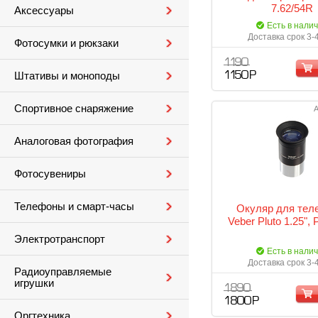
7.62/54R
Аксессуары
Есть в нали
Доставка срок 3-
Фотосумки и рюкзаки
1 190
Штативы и моноподы
1 150 Р
Спортивное снаряжение
А
Аналоговая фотография
Фотосувениры
Телефоны и смарт-часы
Окуляр для тел
Veber Pluto 1.25",
Электротранспорт
Есть в нали
Доставка срок 3-
Радиоуправляемые
игрушки
1 890
1 800 Р
Оргтехника