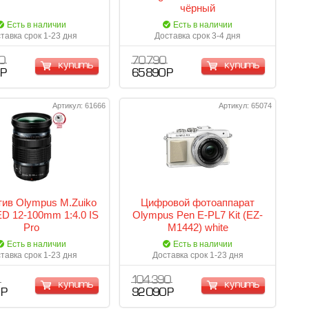
чёрный
Есть в наличии
Есть в наличии
тавка срок 1-23 дня
Доставка срок 3-4 дня
0
70 790
купить
купить
 Р
65 890 Р
Артикул: 61666
Артикул: 65074
ив Olympus M.Zuiko
Цифровой фотоаппарат
 ED 12-100mm 1:4.0 IS
Olympus Pen E-PL7 Kit (EZ-
Pro
M1442) white
Есть в наличии
Есть в наличии
тавка срок 1-23 дня
Доставка срок 1-23 дня
104 390
купить
купить
 Р
92 090 Р