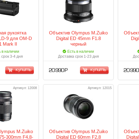
ая рукоятка
Объектив Olympus M.Zuiko
Объект
LD-9 для OM-D
Digital ED 45mm F1.8
Dig
 Mark II
черный
ь в наличии
Есть в наличии
 срок 3-4 дня
Доставка срок 1-23 дня
Дос
купить
купить
20 990 Р
20 990
Артикул: 12008
Артикул: 12015
lympus M.Zuiko
Объектив Olympus M.Zuiko
Объект
I 75-300mm F4.8-
Digital ED 60mm F2.8
Digit