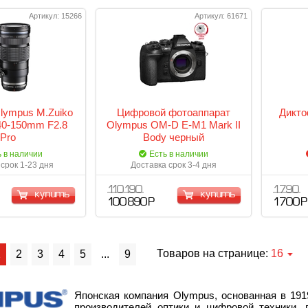
Артикул: 15266
Артикул: 61671
lympus M.Zuiko
Цифровой фотоаппарат
Дикт
 40-150mm F2.8
Olympus OM-D E-M1 Mark II
Pro
Body черный
(V207060BE000)
ь в наличии
Есть в наличии
срок 1-23 дня
Доставка срок 3-4 дня
110 190
1 790
купить
купить
100 890 Р
1 700 Р
Товаров на странице:
16
1
2
3
4
5
...
9
Японская компания Olympus, основанная в 191
производителей оптики и цифровой техники, 