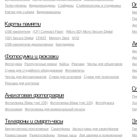
О
Телесуфлеры
Видеорекордеры
Слайдеры
Стабилизаторы и стедикамы
Клетки для съёмки
Видеомикшеры
Ми
Пр
Карты памяти
Ак
USB накопители
(CF) Compact Flash
(Micro SD) Micro Secure Digital
Мо
(SD) Secure Digital
CFAST
Memory Stick
XQD
А
USB накопители декоративные
Картридеры
Ак
Фотосумки и рюкзаки
Ак
Фотосумки
Разгрузочные ремни
Кейсы
Рюкзаки
Чехлы для объективов
Ак
Сумки для студийного оборудования
Фотожилеты
Ак
Чехлы для фотоаппаратов
Сумки для штативов
Сумки для телескопов
Ак
Рюкзаки для коптеров
С
Аналоговая фотография
Пн
Фотопленка 35мм (тип 135)
Фотопленка 60мм (тип 120)
Фотобумага
Хо
Фотохимия
Фотопленка для моментальной печати
На
Телефоны и смарт-часы
Э
Аккумуляторы портативные
Смартфоны
Аксессуары для смартфонов
Ги
Радиостанции
Радиотелефоны
Умные часы
Для зарядки и подключения
Мо