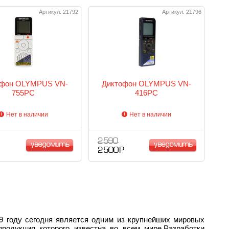
Артикул: 21792
Артикул: 21796
офон OLYMPUS VN-
Диктофон OLYMPUS VN-
755PC
416PC
Нет в наличии
Нет в наличии
2 590
уведомить
уведомить
2 500 Р
9 году сегодня является одним из крупнейших мировых
продукция которого известна во всем мире.Разработки