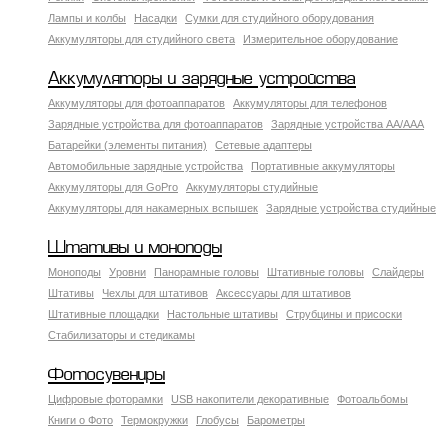
Лампы и колбы
Насадки
Сумки для студийного оборудования
Аккумуляторы для студийного света
Измерительное оборудование
Аккумуляторы и зарядные устройства
Аккумуляторы для фотоаппаратов
Аккумуляторы для телефонов
Зарядные устройства для фотоаппаратов
Зарядные устройства AA/AAA
Батарейки (элементы питания)
Сетевые адаптеры
Автомобильные зарядные устройства
Портативные аккумуляторы
Аккумуляторы для GoPro
Аккумуляторы студийные
Аккумуляторы для накамерных вспышек
Зарядные устройства студийные
Штативы и моноподы
Моноподы
Уровни
Панорамные головы
Штативные головы
Слайдеры
Штативы
Чехлы для штативов
Аксессуары для штативов
Штативные площадки
Настольные штативы
Струбцины и присоски
Стабилизаторы и стедикамы
Фотосувениры
Цифровые фоторамки
USB накопители декоративные
Фотоальбомы
Книги о Фото
Термокружки
Глобусы
Барометры