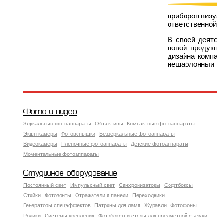
приборов визу
ответственной
В своей деят
новой продук
дизайна компа
нешаблонный 
Фото и видео
Зеркальные фотоаппараты
Объективы
Компактные фотоаппараты
Экшн камеры
Фотовспышки
Беззеркальные фотоаппараты
Видеокамеры
Пленочные фотоаппараты
Детские фотоаппараты
Моментальные фотоаппараты
Студийное оборудование
Постоянный свет
Импульсный свет
Синхронизаторы
Софтбоксы
Стойки
Фотозонты
Отражатели и панели
Переходники
Генераторы спецэффектов
Патроны для ламп
Журавли
Фотофоны
Ролики
Системы крепления
Фотобоксы и столы для предметной съемки