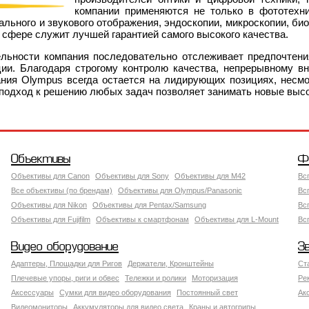
компании применяются не только в фототехни
ального и звукового отображения, эндоскопии, микроскопии, био
 сфере служит лучшей гарантией самого высокого качества.
ельности компания последовательно отслеживает предпочтени
ции. Благодаря строгому контролю качества, непрерывному 
ния Olympus всегда остается на лидирующих позициях, несмот
подход к решению любых задач позволяет занимать новые выс
Объективы
Ф
Объективы для Canon
Объективы для Sony
Объективы для M42
Вс
Все объективы (по брендам)
Объективы для Olympus/Panasonic
Вс
Объективы для Nikon
Объективы для Pentax/Samsung
Вс
Объективы для Fujifilm
Объективы к смартфонам
Объективы для L-Mount
Вс
Видео оборудование
З
Адаптеры, Площадки для Ригов
Держатели, Кронштейны
Ст
Плечевые упоры, риги и обвес
Тележки и ролики
Моторизация
Ре
Аксессуары
Сумки для видео оборудования
Постоянный свет
Ак
Видеомониторы
Аккумуляторы для видео света
Краны и автогрипы