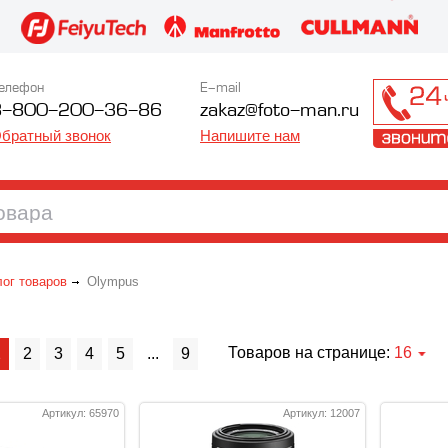
елефон
E-mail
8-800-200-36-86
zakaz@foto-man.ru
братный звонок
Напишите нам
лог товаров
Olympus
Товаров на странице:
16
1
2
3
4
5
...
9
Артикул: 65970
Артикул: 12007