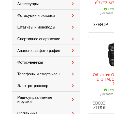
6.7 (EZ-M
Аксессуары
Ест
Доставка 
Фотосумки и рюкзаки
37 990 Р
Штативы и моноподы
Спортивное снаряжение
Аналоговая фотография
Фотосувениры
Телефоны и смарт-часы
Объектив O
DIGITAL 
Электротранспорт
Ест
Доставка 
Радиоуправляемые
игрушки
80 690
71 190 Р
Оргтехника