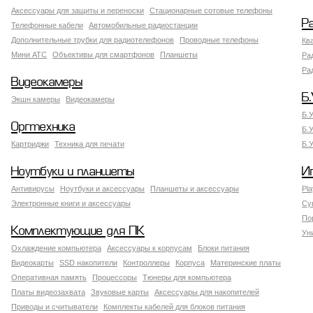
Аксессуары для защиты и переноски
Стационарные сотовые телефоны
Р
Телефонные кабели
Автомобильные радиостанции
Дополнительные трубки для радиотелефонов
Проводные телефоны
Кв
Мини АТС
Объективы для смартфонов
Планшеты
Ра
Ра
Видеокамеры
Б.
Экшн камеры
Видеокамеры
Б.
Оргтехника
Б.
Картриджи
Техника для печати
Б.
Ноутбуки и планшеты
И
Антивирусы
Ноутбуки и аксессуары
Планшеты и аксессуары
Pla
Электронные книги и аксессуары
Су
По
Комплектующие для ПК
Ун
Охлаждение компьютера
Аксессуары к корпусам
Блоки питания
Видеокарты
SSD накопители
Контроллеры
Корпуса
Материнские платы
Оперативная память
Процессоры
Тюнеры для компьютера
Платы видеозахвата
Звуковые карты
Аксессуары для накопителей
Приводы и считыватели
Комплекты кабелей для блоков питания