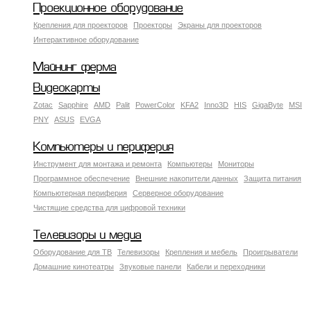
Проекционное оборудование
Крепления для проекторов
Проекторы
Экраны для проекторов
Интерактивное оборудование
Майнинг ферма
Видеокарты
Zotac
Sapphire
AMD
Palit
PowerColor
KFA2
Inno3D
HIS
GigaByte
MSI
PNY
ASUS
EVGA
Компьютеры и периферия
Инструмент для монтажа и ремонта
Компьютеры
Мониторы
Программное обеспечение
Внешние накопители данных
Защита питания
Компьютерная периферия
Серверное оборудование
Чистящие средства для цифровой техники
Телевизоры и медиа
Оборудование для ТВ
Телевизоры
Крепления и мебель
Проигрыватели
Домашние кинотеатры
Звуковые панели
Кабели и переходники