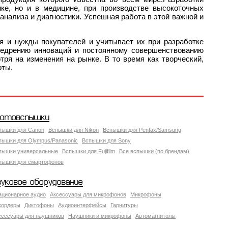
ке, но и в медицине, при производстве высокоточных
анализа и диагностики. Успешная работа в этой важной и
я и нужды покупателей и учитывает их при разработке
внедрению инноваций и постоянному совершенствованию
ря на изменения на рынке. В то время как творческий,
оты.
отовспышки
пышки для Canon
Вспышки для Nikon
Вспышки для Pentax/Samsung
пышки для Olympus/Panasonic
Вспышки для Sony
пышки универсальные
Вспышки для Fujifilm
Все вспышки (по брендам)
пышки для смартофонов
вуковое оборудование
ационарное аудио
Аксессуары для микрофонов
Микрофоны
кордеры
Диктофоны
Аудиоинтерфейсы
Гарнитуры
сессуары для наушников
Наушники и микрофоны
Автомагнитолы