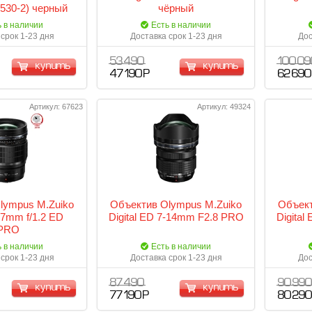
7530-2) черный
чёрный
ь в наличии
Есть в наличии
срок 1-23 дня
Доставка срок 1-23 дня
Дос
53 490
100 09
купить
купить
47 190 Р
62 690
Артикул: 67623
Артикул: 49324
lympus M.Zuiko
Объектив Olympus M.Zuiko
Объект
17mm f/1.2 ED
Digital ED 7-14mm F2.8 PRO
Digital
PRO
ь в наличии
Есть в наличии
срок 1-23 дня
Доставка срок 1-23 дня
Дос
87 490
90 990
купить
купить
77 190 Р
80 290