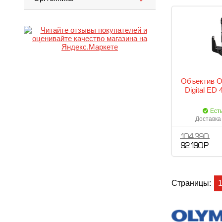
Объектив O
Digital ED
Ест
Доставка 
104 390
92 190 Р
Страницы: