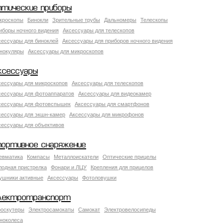
птические приборы
кроскопы
Бинокли
Зрительные трубы
Дальномеры
Телескопы
иборы ночного видения
Аксессуары для телескопов
сессуары для биноклей
Аксессуары для приборов ночного видения
нокуляры
Аксессуары для микроскопов
ксессуары
сессуары для микроскопов
Аксессуары для телескопов
сессуары для фотоаппаратов
Аксессуары для видеокамер
сессуары для фотовспышек
Аксессуары для смартфонов
сессуары для экшн-камер
Аксессуары для микрофонов
сессуары для объективов
портивное снаряжение
евматика
Компасы
Металлоискатели
Оптические прицелы
лодная пристрелка
Фонари и ЛЦУ
Крепления для прицелов
ушники активные
Аксессуары
Фотоловушки
лектротранспорт
роскутеры
Электросамокаты
Самокат
Электровелосипеды
ноколеса