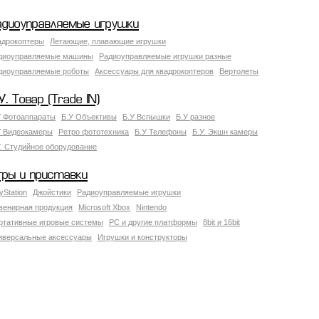
адиоуправляемые игрушки
адрокоптеры
Летающие, плавающие игрушки
диоуправляемые машины
Радиоуправляемые игрушки разные
диоуправляемые роботы
Аксессуары для квадрокоптеров
Вертолеты
У. Товар (Trade IN)
У Фотоаппараты
Б.У Объективы
Б.У Вспышки
Б.У разное
У Видеокамеры
Ретро фототехника
Б.У Телефоны
Б.У. Экшн камеры
У. Студийное оборудование
гры и приставки
yStation
Джойстики
Радиоуправляемые игрушки
венирная продукция
Microsoft Xbox
Nintendo
ртативные игровые системы
PC и другие платформы
8bit и 16bit
иверсальные аксессуары
Игрушки и конструкторы