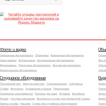
Фото и видео
Объ
Зеркальные фотоаппараты
Объективы
Компактные фотоаппараты
Объек
Экшн камеры
Фотовспышки
Беззеркальные фотоаппараты
Все о
Видеокамеры
Пленочные фотоаппараты
Детские фотоаппараты
Объек
Моментальные фотоаппараты
Объект
Студийное оборудование
Вид
Постоянный свет
Импульсный свет
Синхронизаторы
Софтбоксы
Адапт
Стойки
Фотозонты
Отражатели и панели
Переходники
Плече
Генераторы спецэффектов
Патроны для ламп
Журавли
Фотофоны
Аксес
Ролики
Системы крепления
Фотобоксы и столы для предметной съемки
Видео
Лампы и колбы
Насадки
Сумки для студийного оборудования
Теле