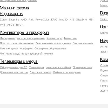
Интерактивное оборудование
Допол
Мини 
Майнинг ферма
Вид
Видеокарты
Экшн 
Zotac
Sapphire
AMD
Palit
PowerColor
KFA2
Inno3D
HIS
GigaByte
MSI
PNY
ASUS
EVGA
Орг
Компьютеры и периферия
Картр
Инструмент для монтажа и ремонта
Компьютеры
Мониторы
Ноу
Программное обеспечение
Внешние накопители данных
Защита питания
Антив
Компьютерная периферия
Серверное оборудование
Элект
Чистящие средства для цифровой техники
Ком
Телевизоры и медиа
Охлаж
Оборудование для ТВ
Телевизоры
Крепления и мебель
Проигрыватели
Видео
Домашние кинотеатры
Звуковые панели
Кабели и переходники
Опера
Платы
Приво
Жестк