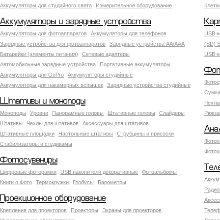
Аккумуляторы для студийного света
Измерительное оборудование
Клетк
Аккумуляторы и зарядные устройства
Кар
Аккумуляторы для фотоаппаратов
Аккумуляторы для телефонов
USB н
Зарядные устройства для фотоаппаратов
Зарядные устройства AA/AAA
(SD) S
Батарейки (элементы питания)
Сетевые адаптеры
USB н
Автомобильные зарядные устройства
Портативные аккумуляторы
Фот
Аккумуляторы для GoPro
Аккумуляторы студийные
Фотос
Аккумуляторы для накамерных вспышек
Зарядные устройства студийные
Сумки
Штативы и моноподы
Чехлы
Моноподы
Уровни
Панорамные головы
Штативные головы
Слайдеры
Рюкза
Штативы
Чехлы для штативов
Аксессуары для штативов
Ана
Штативные площадки
Настольные штативы
Струбцины и присоски
Фотоп
Стабилизаторы и стедикамы
Фотох
Фотосувениры
Тел
Цифровые фоторамки
USB накопители декоративные
Фотоальбомы
Аккум
Книги о Фото
Термокружки
Глобусы
Барометры
Радио
Проекционное оборудование
Аксес
Крепления для проекторов
Проекторы
Экраны для проекторов
Телеф