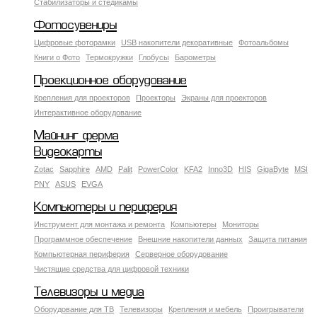
Стабилизаторы и стедикамы
Фотосувениры
Цифровые фоторамки
USB накопители декоративные
Фотоальбомы
Книги о Фото
Термокружки
Глобусы
Барометры
Проекционное оборудование
Крепления для проекторов
Проекторы
Экраны для проекторов
Интерактивное оборудование
Майнинг ферма
Видеокарты
Zotac
Sapphire
AMD
Palit
PowerColor
KFA2
Inno3D
HIS
GigaByte
MSI
PNY
ASUS
EVGA
Компьютеры и периферия
Инструмент для монтажа и ремонта
Компьютеры
Мониторы
Программное обеспечение
Внешние накопители данных
Защита питания
Компьютерная периферия
Серверное оборудование
Чистящие средства для цифровой техники
Телевизоры и медиа
Оборудование для ТВ
Телевизоры
Крепления и мебель
Проигрыватели