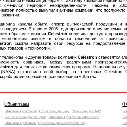
 компании новым акционерам в 1980 году компания пережила 
ый сменился периодом неопределенности. Наконец, в 200
lestron
полностью выкупили активы компании, что послужило
 развитии.
ширила каналы сбыта, спектр выпускаемой продукции и н
 наведением. В апреле 2005 года произошло слияние компан
Таким образом компания
Celestron
получила доступ к произво
 многолетним опытом в области технологий и производс
estron
смогла направить свои ресурсы на предоставление 
вых товаров и технологий.
 телескопы и другие товары компании
Celestron
становятся г
можность сравнивать между различными производителя
lestron
для своих астрономических программ. Национальное уп
 (NASA) остановило свой выбор на телескопах Celestron 
кораблях многоразового использования «Шаттл».
Объективы
Ф
Объективы для Canon
Объективы для Sony
Объективы для M42
Вс
Все объективы (по брендам)
Объективы для Olympus/Panasonic
Вс
Объективы для Nikon
Объективы для Pentax/Samsung
Вс