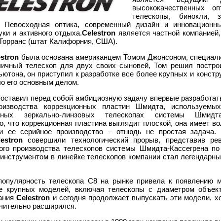
высококачественных о
телескопы, бинокли, 
. Певосходная оптика, современный дизайн и инновационн
ки и активного отдыха.
Celestron
является частной компанией,
. Торранс (штат Калифорния, США).
estron
была основана американцем Томом Джонсоном, специалис
личный телескоп для двух своих сыновей, Том решил построи
ютона, он приступил к разработке все более крупных и конст
о его основным делом.
оставил перед собой амбициозную задачу впервые разработат
роизводства коррекционных пластин Шмидта, используемы
анных зеркально-линзовых телескопах системы Шмидта-
о, что коррекционная пластина выглядит плоской, она имеет в
 и ее серийное производство – отнюдь не простая задача.
lestron
совершили технологический прорыв, представив ре
ого производства телескопов системы Шмидта-Кассегрена п
инструментом в линейке телескопов компании стал легендарн
популярность телескопа C8 на рынке привела к появлению 
е крупных моделей, включая телескопы с диаметром объект
ания
Celestron
и сегодня продолжает выпускать эти модели, хо
чительно расширился.