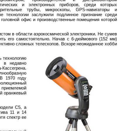
птических и электронных приборов, среди которых
зрительные трубы, микроскопы, GPS-навигаторы и
ые технологии заслужили подлинное признание среди
 головной офис и производственные помещения которой
том в области аэрокосмической электроники. Не сумев
ть его самостоятельно. Начав с 6-дюймового (152 мм)
руктивно сложных телескопов. Вскоре неожиданное хобби
ь технологию
х в недавно
Кассегрена.
олнообразную
 В 1970 году
волюционный
о приемлемой
ый оранжевый
модели С5, а
ива 11 и 14
тя спектр ее