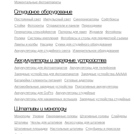
Моментальные фотоаппараты
Студийное оборудование
Постоянный свет
Импульсный свет
Синхронизаторы
Софтбоксы
Стойки
Фотозонты
Отражатели и панели
Переходники
Генераторы спецэффектов
Патроны для ламп
Журавли
Фотофоны
Ролики
Системы крепления
Фотобоксы и столы для предметной съемки
Лампы и колбы
Насадки
Сумки для студийного оборудования
Аккумуляторы для студийного света
Измерительное оборудование
Аккумуляторы и зарядные устройства
Аккумуляторы для фотоаппаратов
Аккумуляторы для телефонов
Зарядные устройства для фотоаппаратов
Зарядные устройства AA/AAA
Батарейки (элементы питания)
Сетевые адаптеры
Автомобильные зарядные устройства
Портативные аккумуляторы
Аккумуляторы для GoPro
Аккумуляторы студийные
Аккумуляторы для накамерных вспышек
Зарядные устройства студийные
Штативы и моноподы
Моноподы
Уровни
Панорамные головы
Штативные головы
Слайдеры
Штативы
Чехлы для штативов
Аксессуары для штативов
Штативные площадки
Настольные штативы
Струбцины и присоски