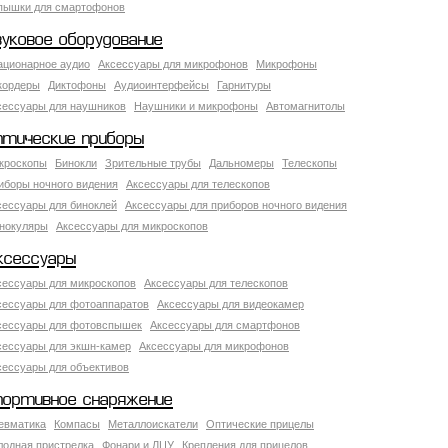
пышки для смартофонов
вуковое оборудование
ационарное аудио
Аксессуары для микрофонов
Микрофоны
кордеры
Диктофоны
Аудиоинтерфейсы
Гарнитуры
сессуары для наушников
Наушники и микрофоны
Автомагнитолы
птические приборы
кроскопы
Бинокли
Зрительные трубы
Дальномеры
Телескопы
иборы ночного видения
Аксессуары для телескопов
сессуары для биноклей
Аксессуары для приборов ночного видения
нокуляры
Аксессуары для микроскопов
ксессуары
сессуары для микроскопов
Аксессуары для телескопов
сессуары для фотоаппаратов
Аксессуары для видеокамер
сессуары для фотовспышек
Аксессуары для смартфонов
сессуары для экшн-камер
Аксессуары для микрофонов
сессуары для объективов
портивное снаряжение
евматика
Компасы
Металлоискатели
Оптические прицелы
лодная пристрелка
Фонари и ЛЦУ
Крепления для прицелов