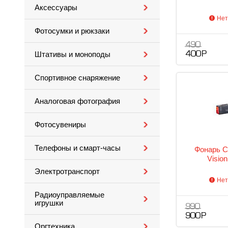
Аксессуары
Нет
Фотосумки и рюкзаки
490
Штативы и моноподы
400 Р
Спортивное снаряжение
Аналоговая фотография
Фотосувениры
Телефоны и смарт-часы
Фонарь Ce
Visio
Электротранспорт
Нет
Радиоуправляемые
игрушки
990
900 Р
Оргтехника