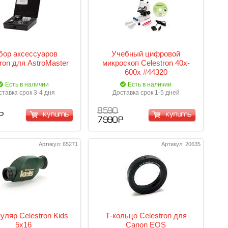
бор аксессуаров
Учебный цифровой
ron для AstroMaster
микроскоп Celestron 40x-
600x #44320
Есть в наличии
Есть в наличии
ставка срок 3-4 дня
Доставка срок 1-5 дней
8 590
купить
купить
Р
7 990 Р
Артикул: 65271
Артикул: 20635
уляр Celestron Kids
Т-кольцо Celestron для
5x16
Canon EOS