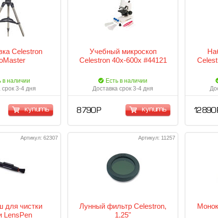
ка Celestron
Учебный микроскоп
На
roMaster
Celestron 40x-600x #44121
Celest
ь в наличии
Есть в наличии
 срок 3-4 дня
Доставка срок 3-4 дня
До
купить
купить
8 790 Р
12 890 
Артикул: 62307
Артикул: 11257
 для чистки
Лунный фильтр Celestron,
Монок
и LensPen
1,25"