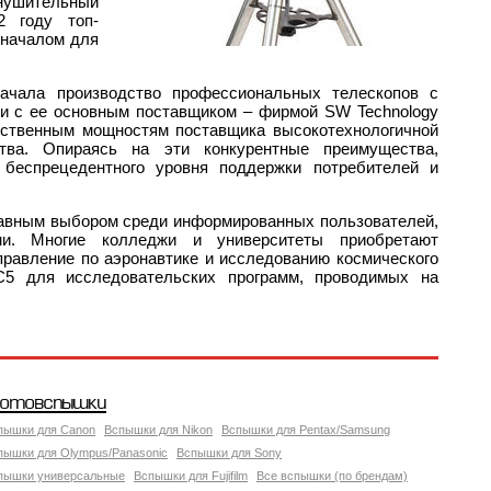
внушительный
2 году топ-
 началом для
ачала производство профессиональных телескопов с
ии с ее основным поставщиком – фирмой SW Technology
дственным мощностям поставщика высокотехнологичной
тва. Опираясь на эти конкурентные преимущества,
беспрецедентного уровня поддержки потребителей и
лавным выбором среди информированных пользователей,
ми. Многие колледжи и университеты приобретают
равление по аэронавтике и исследованию космического
C5 для исследовательских программ, проводимых на
отовспышки
пышки для Canon
Вспышки для Nikon
Вспышки для Pentax/Samsung
пышки для Olympus/Panasonic
Вспышки для Sony
пышки универсальные
Вспышки для Fujifilm
Все вспышки (по брендам)