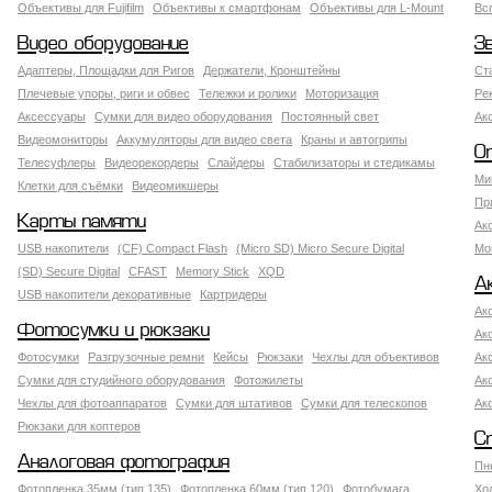
Объективы для Fujifilm
Объективы к смартфонам
Объективы для L-Mount
Вс
Видео оборудование
З
Адаптеры, Площадки для Ригов
Держатели, Кронштейны
Ст
Плечевые упоры, риги и обвес
Тележки и ролики
Моторизация
Ре
Аксессуары
Сумки для видео оборудования
Постоянный свет
Ак
Видеомониторы
Аккумуляторы для видео света
Краны и автогрипы
О
Телесуфлеры
Видеорекордеры
Слайдеры
Стабилизаторы и стедикамы
Ми
Клетки для съёмки
Видеомикшеры
Пр
Карты памяти
Ак
USB накопители
(CF) Compact Flash
(Micro SD) Micro Secure Digital
Мо
(SD) Secure Digital
CFAST
Memory Stick
XQD
А
USB накопители декоративные
Картридеры
Ак
Фотосумки и рюкзаки
Ак
Фотосумки
Разгрузочные ремни
Кейсы
Рюкзаки
Чехлы для объективов
Ак
Сумки для студийного оборудования
Фотожилеты
Ак
Чехлы для фотоаппаратов
Сумки для штативов
Сумки для телескопов
Ак
Рюкзаки для коптеров
С
Аналоговая фотография
Пн
Фотопленка 35мм (тип 135)
Фотопленка 60мм (тип 120)
Фотобумага
Хо