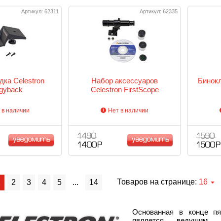
Артикул: 62311
Артикул: 62335
дка Celestron
Набор аксессуаров
Бинокл
gyback
Celestron FirstScope
 в наличии
Нет в наличии
1 490
1 590
уведомить
уведомить
1 400 Р
1 500 Р
Товаров на странице:
16
1
2
3
4
5
...
14
Основанная в конце пя
является ведущим д