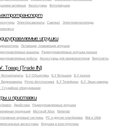
ушники активные
Аксессуары
Фотоловушки
лектротранспорт
роскутеры
Электросамокаты
Самокат
Электровелосипеды
ноколеса
адиоуправляемые игрушки
адрокоптеры
Летающие, плавающие игрушки
диоуправляемые машины
Радиоуправляемые игрушки разные
диоуправляемые роботы
Аксессуары для квадрокоптеров
Вертолеты
У. Товар (Trade IN)
У Фотоаппараты
Б.У Объективы
Б.У Вспышки
Б.У разное
У Видеокамеры
Ретро фототехника
Б.У Телефоны
Б.У. Экшн камеры
У. Студийное оборудование
гры и приставки
yStation
Джойстики
Радиоуправляемые игрушки
венирная продукция
Microsoft Xbox
Nintendo
ртативные игровые системы
PC и другие платформы
8bit и 16bit
иверсальные аксессуары
Игрушки и конструкторы