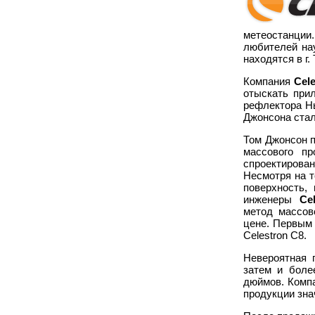
метеостанции
любителей нау
находятся в г
Компания
Cel
отыскать при
рефлектора Нь
Джонсона стал
Том Джонсон п
массового п
спроектиров
Несмотря на т
поверхность,
инженеры
Ce
метод массов
цене. Первым 
Celestron C8.
Невероятная 
затем и боле
дюймов. Комп
продукции зна