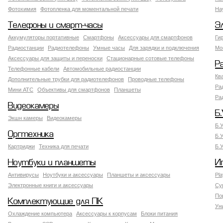
Фотохимия
Фотопленка для моментальной печати
На
Телефоны и смарт-часы
Э
Аккумуляторы портативные
Смартфоны
Аксессуары для смартфонов
Ги
Радиостанции
Радиотелефоны
Умные часы
Для зарядки и подключения
Мо
Аксессуары для защиты и переноски
Стационарные сотовые телефоны
Р
Телефонные кабели
Автомобильные радиостанции
Кв
Дополнительные трубки для радиотелефонов
Проводные телефоны
Ра
Мини АТС
Объективы для смартфонов
Планшеты
Ра
Видеокамеры
Б.
Экшн камеры
Видеокамеры
Б.
Оргтехника
Б.
Картриджи
Техника для печати
Б.
Ноутбуки и планшеты
И
Антивирусы
Ноутбуки и аксессуары
Планшеты и аксессуары
Pla
Электронные книги и аксессуары
Су
По
Комплектующие для ПК
Ун
Охлаждение компьютера
Аксессуары к корпусам
Блоки питания