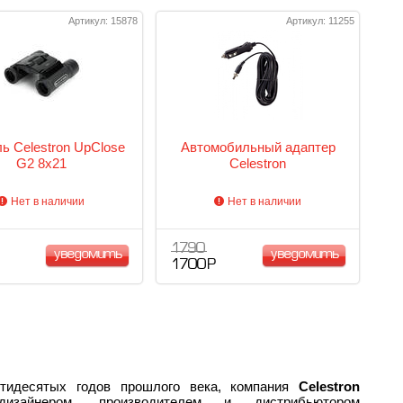
Артикул: 15878
Артикул: 11255
ь Celestron UpClose
Автомобильный адаптер
G2 8x21
Celestron
Нет в наличии
Нет в наличии
1 790
уведомить
уведомить
1 700 Р
тидесятых годов прошлого века, компания
Celestron
изайнером, производителем и дистрибьютором