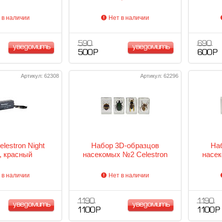
 в наличии
Нет в наличии
590
690
уведомить
уведомить
500 Р
600 Р
Артикул: 62308
Артикул: 62296
lestron Night
Набор 3D-образцов
На
n, красный
насекомых №2 Celestron
насек
 в наличии
Нет в наличии
1 190
1 190
уведомить
уведомить
1 100 Р
1 100 Р