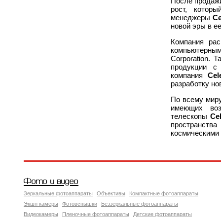
После продажи
рост, котор
менеджеры
Ce
новой эры в ее
Компания рас
компьютерным
Corporation. 
продукции с
компания
Cel
разработку но
По всему миру
имеющих воз
телескопы
Ce
пространства
космическими 
Фото и видео
Зеркальные фотоаппараты
Объективы
Компактные фотоаппараты
Экшн камеры
Фотовспышки
Беззеркальные фотоаппараты
Видеокамеры
Пленочные фотоаппараты
Детские фотоаппараты