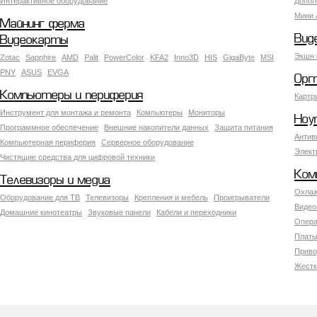
Интерактивное оборудование
Допол
Мини 
Майнинг ферма
Вид
Видеокарты
Экшн 
Zotac
Sapphire
AMD
Palit
PowerColor
KFA2
Inno3D
HIS
GigaByte
MSI
PNY
ASUS
EVGA
Орг
Компьютеры и периферия
Картр
Инструмент для монтажа и ремонта
Компьютеры
Мониторы
Ноу
Программное обеспечение
Внешние накопители данных
Защита питания
Антив
Компьютерная периферия
Серверное оборудование
Элект
Чистящие средства для цифровой техники
Ком
Телевизоры и медиа
Охлаж
Оборудование для ТВ
Телевизоры
Крепления и мебель
Проигрыватели
Видео
Домашние кинотеатры
Звуковые панели
Кабели и переходники
Опера
Платы
Приво
Жестк