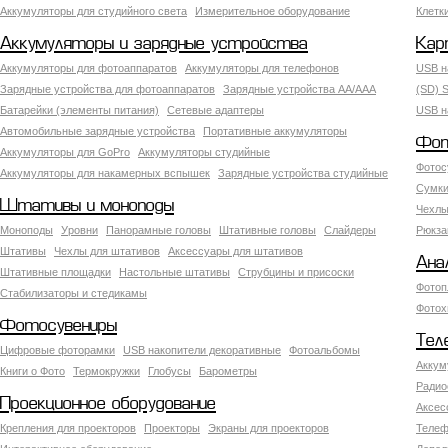
Аккумуляторы для студийного света
Измерительное оборудование
Клетк
Аккумуляторы и зарядные устройства
Кар
Аккумуляторы для фотоаппаратов
Аккумуляторы для телефонов
USB н
Зарядные устройства для фотоаппаратов
Зарядные устройства AA/AAA
(SD) S
Батарейки (элементы питания)
Сетевые адаптеры
USB н
Автомобильные зарядные устройства
Портативные аккумуляторы
Фот
Аккумуляторы для GoPro
Аккумуляторы студийные
Фотос
Аккумуляторы для накамерных вспышек
Зарядные устройства студийные
Сумки
Штативы и моноподы
Чехлы
Моноподы
Уровни
Панорамные головы
Штативные головы
Слайдеры
Рюкза
Штативы
Чехлы для штативов
Аксессуары для штативов
Ана
Штативные площадки
Настольные штативы
Струбцины и присоски
Фотоп
Стабилизаторы и стедикамы
Фотох
Фотосувениры
Тел
Цифровые фоторамки
USB накопители декоративные
Фотоальбомы
Аккум
Книги о Фото
Термокружки
Глобусы
Барометры
Радио
Проекционное оборудование
Аксес
Крепления для проекторов
Проекторы
Экраны для проекторов
Телеф