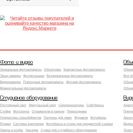
Фото и видео
Объ
Зеркальные фотоаппараты
Объективы
Компактные фотоаппараты
Объек
Экшн камеры
Фотовспышки
Беззеркальные фотоаппараты
Все о
Видеокамеры
Пленочные фотоаппараты
Детские фотоаппараты
Объек
Моментальные фотоаппараты
Объект
Студийное оборудование
Вид
Постоянный свет
Импульсный свет
Синхронизаторы
Софтбоксы
Адапт
Стойки
Фотозонты
Отражатели и панели
Переходники
Плече
Генераторы спецэффектов
Патроны для ламп
Журавли
Фотофоны
Аксес
Ролики
Системы крепления
Фотобоксы и столы для предметной съемки
Видео
Лампы и колбы
Насадки
Сумки для студийного оборудования
Теле