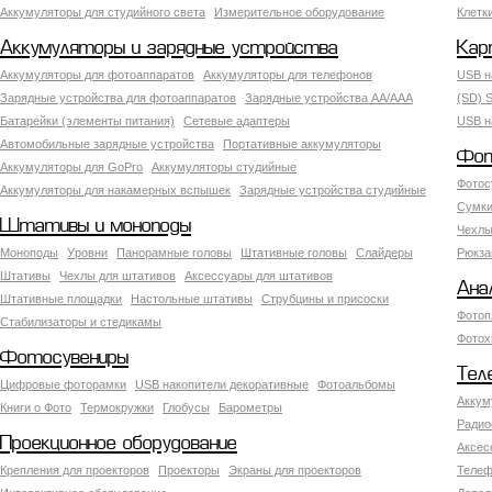
Аккумуляторы для студийного света
Измерительное оборудование
Клетк
Аккумуляторы и зарядные устройства
Кар
Аккумуляторы для фотоаппаратов
Аккумуляторы для телефонов
USB н
Зарядные устройства для фотоаппаратов
Зарядные устройства AA/AAA
(SD) S
Батарейки (элементы питания)
Сетевые адаптеры
USB н
Автомобильные зарядные устройства
Портативные аккумуляторы
Фот
Аккумуляторы для GoPro
Аккумуляторы студийные
Фотос
Аккумуляторы для накамерных вспышек
Зарядные устройства студийные
Сумки
Штативы и моноподы
Чехлы
Моноподы
Уровни
Панорамные головы
Штативные головы
Слайдеры
Рюкза
Штативы
Чехлы для штативов
Аксессуары для штативов
Ана
Штативные площадки
Настольные штативы
Струбцины и присоски
Фотоп
Стабилизаторы и стедикамы
Фотох
Фотосувениры
Тел
Цифровые фоторамки
USB накопители декоративные
Фотоальбомы
Аккум
Книги о Фото
Термокружки
Глобусы
Барометры
Радио
Проекционное оборудование
Аксес
Крепления для проекторов
Проекторы
Экраны для проекторов
Телеф