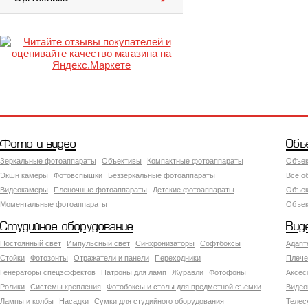
Фото и видео
Объ
Зеркальные фотоаппараты
Объективы
Компактные фотоаппараты
Объек
Экшн камеры
Фотовспышки
Беззеркальные фотоаппараты
Все о
Видеокамеры
Пленочные фотоаппараты
Детские фотоаппараты
Объек
Моментальные фотоаппараты
Объект
Студийное оборудование
Вид
Постоянный свет
Импульсный свет
Синхронизаторы
Софтбоксы
Адапт
Стойки
Фотозонты
Отражатели и панели
Переходники
Плече
Генераторы спецэффектов
Патроны для ламп
Журавли
Фотофоны
Аксес
Ролики
Системы крепления
Фотобоксы и столы для предметной съемки
Видео
Лампы и колбы
Насадки
Сумки для студийного оборудования
Теле