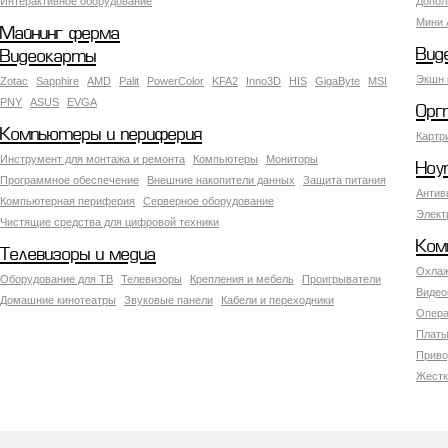
Интерактивное оборудование
Допол
Мини 
Майнинг ферма
Вид
Видеокарты
Экшн 
Zotac
Sapphire
AMD
Palit
PowerColor
KFA2
Inno3D
HIS
GigaByte
MSI
PNY
ASUS
EVGA
Орг
Компьютеры и периферия
Картр
Инструмент для монтажа и ремонта
Компьютеры
Мониторы
Ноу
Программное обеспечение
Внешние накопители данных
Защита питания
Антив
Компьютерная периферия
Серверное оборудование
Элект
Чистящие средства для цифровой техники
Ком
Телевизоры и медиа
Охлаж
Оборудование для ТВ
Телевизоры
Крепления и мебель
Проигрыватели
Видео
Домашние кинотеатры
Звуковые панели
Кабели и переходники
Опера
Платы
Приво
Жестк