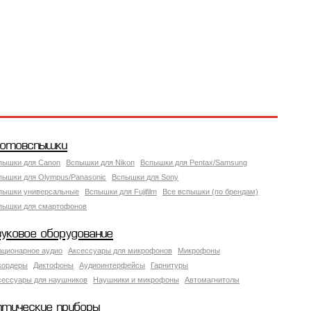
отовспышки
пышки для Canon
Вспышки для Nikon
Вспышки для Pentax/Samsung
пышки для Olympus/Panasonic
Вспышки для Sony
пышки универсальные
Вспышки для Fujifilm
Все вспышки (по брендам)
пышки для смартофонов
вуковое оборудование
ационарное аудио
Аксессуары для микрофонов
Микрофоны
кордеры
Диктофоны
Аудиоинтерфейсы
Гарнитуры
сессуары для наушников
Наушники и микрофоны
Автомагнитолы
птические приборы