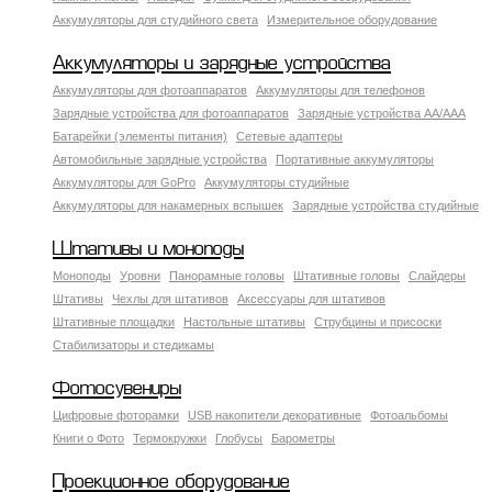
Аккумуляторы для студийного света
Измерительное оборудование
Аккумуляторы и зарядные устройства
Аккумуляторы для фотоаппаратов
Аккумуляторы для телефонов
Зарядные устройства для фотоаппаратов
Зарядные устройства AA/AAA
Батарейки (элементы питания)
Сетевые адаптеры
Автомобильные зарядные устройства
Портативные аккумуляторы
Аккумуляторы для GoPro
Аккумуляторы студийные
Аккумуляторы для накамерных вспышек
Зарядные устройства студийные
Штативы и моноподы
Моноподы
Уровни
Панорамные головы
Штативные головы
Слайдеры
Штативы
Чехлы для штативов
Аксессуары для штативов
Штативные площадки
Настольные штативы
Струбцины и присоски
Стабилизаторы и стедикамы
Фотосувениры
Цифровые фоторамки
USB накопители декоративные
Фотоальбомы
Книги о Фото
Термокружки
Глобусы
Барометры
Проекционное оборудование