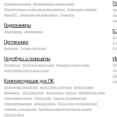
Р
Телефонные кабели
Автомобильные радиостанции
Дополнительные трубки для радиотелефонов
Проводные телефоны
Кв
Мини АТС
Объективы для смартфонов
Планшеты
Ра
Ра
Видеокамеры
Б.
Экшн камеры
Видеокамеры
Б.
Оргтехника
Б.
Картриджи
Техника для печати
Б.
Ноутбуки и планшеты
И
Антивирусы
Ноутбуки и аксессуары
Планшеты и аксессуары
Pla
Электронные книги и аксессуары
Су
По
Комплектующие для ПК
Ун
Охлаждение компьютера
Аксессуары к корпусам
Блоки питания
Видеокарты
SSD накопители
Контроллеры
Корпуса
Материнские платы
Оперативная память
Процессоры
Тюнеры для компьютера
Платы видеозахвата
Звуковые карты
Аксессуары для накопителей
Приводы и считыватели
Комплекты кабелей для блоков питания
Жесткие диски