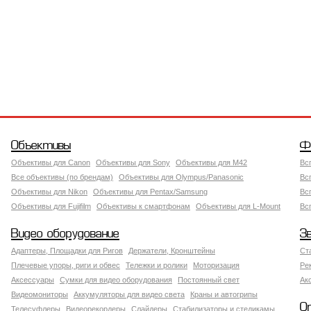
Объективы
Ф
Объективы для Canon
Объективы для Sony
Объективы для M42
Вс
Все объективы (по брендам)
Объективы для Olympus/Panasonic
Вс
Объективы для Nikon
Объективы для Pentax/Samsung
Вс
Объективы для Fujifilm
Объективы к смартфонам
Объективы для L-Mount
Вс
Видео оборудование
З
Адаптеры, Площадки для Ригов
Держатели, Кронштейны
Ст
Плечевые упоры, риги и обвес
Тележки и ролики
Моторизация
Ре
Аксессуары
Сумки для видео оборудования
Постоянный свет
Ак
Видеомониторы
Аккумуляторы для видео света
Краны и автогрипы
О
Телесуфлеры
Видеорекордеры
Слайдеры
Стабилизаторы и стедикамы