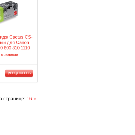
идж Cactus CS-
ый для Canon
0 800 810 1110
20 (2500стр.)
 в наличии
уведомить
а странице:
16