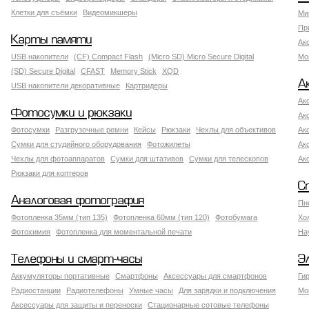
Клетки для съёмки
Видеомикшеры
Ми
Пр
Карты памяти
Ак
USB накопители
(CF) Compact Flash
(Micro SD) Micro Secure Digital
Мо
(SD) Secure Digital
CFAST
Memory Stick
XQD
А
USB накопители декоративные
Картридеры
Ак
Фотосумки и рюкзаки
Ак
Фотосумки
Разгрузочные ремни
Кейсы
Рюкзаки
Чехлы для объективов
Ак
Сумки для студийного оборудования
Фотожилеты
Ак
Чехлы для фотоаппаратов
Сумки для штативов
Сумки для телескопов
Ак
Рюкзаки для коптеров
С
Аналоговая фотография
Пн
Фотопленка 35мм (тип 135)
Фотопленка 60мм (тип 120)
Фотобумага
Хо
Фотохимия
Фотопленка для моментальной печати
На
Телефоны и смарт-часы
Э
Аккумуляторы портативные
Смартфоны
Аксессуары для смартфонов
Ги
Радиостанции
Радиотелефоны
Умные часы
Для зарядки и подключения
Мо
Аксессуары для защиты и переноски
Стационарные сотовые телефоны