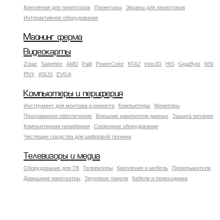
Крепления для проекторов
Проекторы
Экраны для проекторов
Интерактивное оборудование
Майнинг ферма
Видеокарты
Zotac
Sapphire
AMD
Palit
PowerColor
KFA2
Inno3D
HIS
GigaByte
MSI
PNY
ASUS
EVGA
Компьютеры и периферия
Инструмент для монтажа и ремонта
Компьютеры
Мониторы
Программное обеспечение
Внешние накопители данных
Защита питания
Компьютерная периферия
Серверное оборудование
Чистящие средства для цифровой техники
Телевизоры и медиа
Оборудование для ТВ
Телевизоры
Крепления и мебель
Проигрыватели
Домашние кинотеатры
Звуковые панели
Кабели и переходники