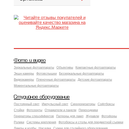
Фото и видео
Зеркальные фотоаппараты
Объективы
Компактные фотоаппараты
Экшн камеры
Фотовспышки
Беззеркальные фотоаппараты
Видеокамеры
Пленочные фотоаппараты
Детские фотоаппараты
Моментальные фотоаппараты
Студийное оборудование
Постоянный свет
Импульсный свет
Синхронизаторы
Софтбоксы
Стойки
Фотозонты
Отражатели и панели
Переходники
Генераторы спецэффектов
Патроны для ламп
Журавли
Фотофоны
Ролики
Системы крепления
Фотобоксы и столы для предметной съемки
Лампы и колбы
Насадки
Сумки для студийного оборудования