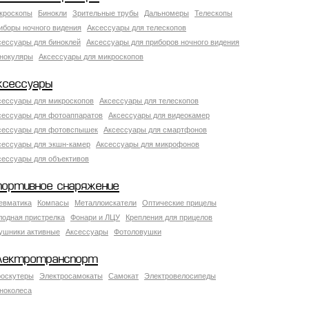
кроскопы
Бинокли
Зрительные трубы
Дальномеры
Телескопы
иборы ночного видения
Аксессуары для телескопов
сессуары для биноклей
Аксессуары для приборов ночного видения
нокуляры
Аксессуары для микроскопов
ксессуары
сессуары для микроскопов
Аксессуары для телескопов
сессуары для фотоаппаратов
Аксессуары для видеокамер
сессуары для фотовспышек
Аксессуары для смартфонов
сессуары для экшн-камер
Аксессуары для микрофонов
сессуары для объективов
портивное снаряжение
евматика
Компасы
Металлоискатели
Оптические прицелы
лодная пристрелка
Фонари и ЛЦУ
Крепления для прицелов
ушники активные
Аксессуары
Фотоловушки
лектротранспорт
роскутеры
Электросамокаты
Самокат
Электровелосипеды
ноколеса