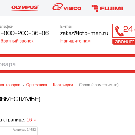
елефон
E-mail
8-800-200-36-86
zakaz@foto-man.ru
братный звонок
Напишите нам
лог товаров
Оргтехника
Картриджи
Canon (совместимые)
ОВМЕСТИМЫЕ)
а странице:
16
Артикул: 14683