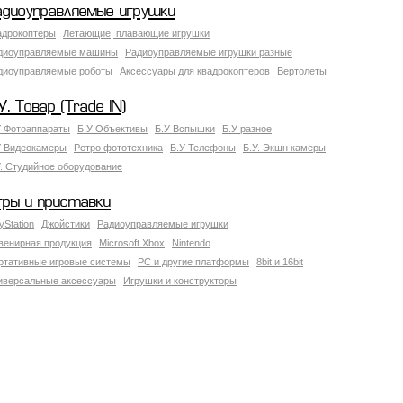
адиоуправляемые игрушки
адрокоптеры
Летающие, плавающие игрушки
диоуправляемые машины
Радиоуправляемые игрушки разные
диоуправляемые роботы
Аксессуары для квадрокоптеров
Вертолеты
У. Товар (Trade IN)
У Фотоаппараты
Б.У Объективы
Б.У Вспышки
Б.У разное
У Видеокамеры
Ретро фототехника
Б.У Телефоны
Б.У. Экшн камеры
У. Студийное оборудование
гры и приставки
yStation
Джойстики
Радиоуправляемые игрушки
венирная продукция
Microsoft Xbox
Nintendo
ртативные игровые системы
PC и другие платформы
8bit и 16bit
иверсальные аксессуары
Игрушки и конструкторы