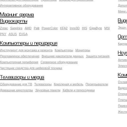
Интерактивное оборудование
Допол
Мини 
Майнинг ферма
Вид
Видеокарты
Экшн 
Zotac
Sapphire
AMD
Palit
PowerColor
KFA2
Inno3D
HIS
GigaByte
MSI
PNY
ASUS
EVGA
Орг
Компьютеры и периферия
Картр
Инструмент для монтажа и ремонта
Компьютеры
Мониторы
Ноу
Программное обеспечение
Внешние накопители данных
Защита питания
Антив
Компьютерная периферия
Серверное оборудование
Элект
Чистящие средства для цифровой техники
Ком
Телевизоры и медиа
Охлаж
Оборудование для ТВ
Телевизоры
Крепления и мебель
Проигрыватели
Видео
Домашние кинотеатры
Звуковые панели
Кабели и переходники
Опера
Платы
Приво
Жестк