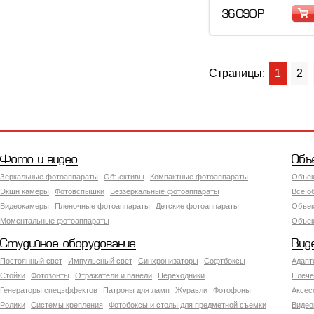
36 090 Р
Страницы:
1
2
Фото и видео
Объ
Зеркальные фотоаппараты
Объективы
Компактные фотоаппараты
Объек
Экшн камеры
Фотовспышки
Беззеркальные фотоаппараты
Все о
Видеокамеры
Пленочные фотоаппараты
Детские фотоаппараты
Объек
Моментальные фотоаппараты
Объект
Студийное оборудование
Вид
Постоянный свет
Импульсный свет
Синхронизаторы
Софтбоксы
Адапт
Стойки
Фотозонты
Отражатели и панели
Переходники
Плече
Генераторы спецэффектов
Патроны для ламп
Журавли
Фотофоны
Аксес
Ролики
Системы крепления
Фотобоксы и столы для предметной съемки
Видео