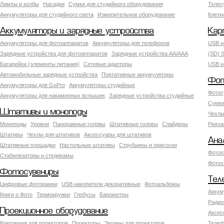
Лампы и колбы
Насадки
Сумки для студийного оборудования
Теле
Аккумуляторы для студийного света
Измерительное оборудование
Клетк
Аккумуляторы и зарядные устройства
Кар
Аккумуляторы для фотоаппаратов
Аккумуляторы для телефонов
USB н
Зарядные устройства для фотоаппаратов
Зарядные устройства AA/AAA
(SD) S
Батарейки (элементы питания)
Сетевые адаптеры
USB н
Автомобильные зарядные устройства
Портативные аккумуляторы
Фот
Аккумуляторы для GoPro
Аккумуляторы студийные
Фотос
Аккумуляторы для накамерных вспышек
Зарядные устройства студийные
Сумки
Штативы и моноподы
Чехлы
Моноподы
Уровни
Панорамные головы
Штативные головы
Слайдеры
Рюкза
Штативы
Чехлы для штативов
Аксессуары для штативов
Ана
Штативные площадки
Настольные штативы
Струбцины и присоски
Фотоп
Стабилизаторы и стедикамы
Фотох
Фотосувениры
Тел
Цифровые фоторамки
USB накопители декоративные
Фотоальбомы
Аккум
Книги о Фото
Термокружки
Глобусы
Барометры
Радио
Проекционное оборудование
Аксес
Крепления для проекторов
Проекторы
Экраны для проекторов
Телеф