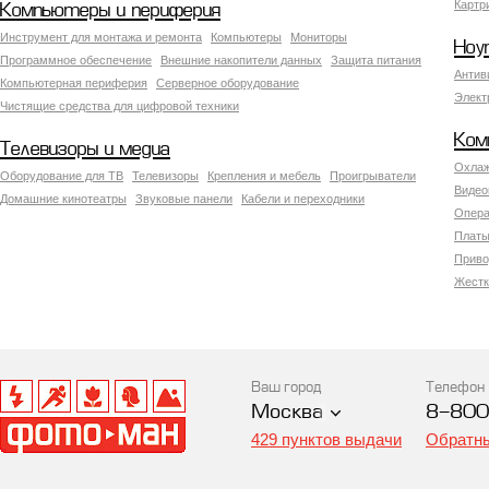
Картр
Компьютеры и периферия
Инструмент для монтажа и ремонта
Компьютеры
Мониторы
Ноу
Программное обеспечение
Внешние накопители данных
Защита питания
Антив
Компьютерная периферия
Серверное оборудование
Элект
Чистящие средства для цифровой техники
Ком
Телевизоры и медиа
Охлаж
Оборудование для ТВ
Телевизоры
Крепления и мебель
Проигрыватели
Видео
Домашние кинотеатры
Звуковые панели
Кабели и переходники
Опера
Платы
Приво
Жестк
Ваш город
Телефон
Москва
8-800
429 пунктов выдачи
Обратны