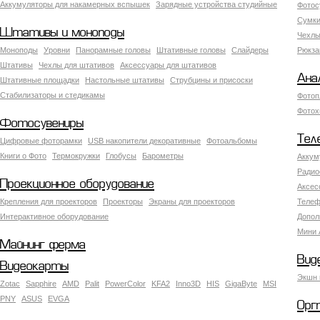
Аккумуляторы для накамерных вспышек
Зарядные устройства студийные
Фотос
Сумки
Штативы и моноподы
Чехлы
Моноподы
Уровни
Панорамные головы
Штативные головы
Слайдеры
Рюкза
Штативы
Чехлы для штативов
Аксессуары для штативов
Ана
Штативные площадки
Настольные штативы
Струбцины и присоски
Стабилизаторы и стедикамы
Фотоп
Фотох
Фотосувениры
Тел
Цифровые фоторамки
USB накопители декоративные
Фотоальбомы
Книги о Фото
Термокружки
Глобусы
Барометры
Аккум
Радио
Проекционное оборудование
Аксес
Крепления для проекторов
Проекторы
Экраны для проекторов
Телеф
Интерактивное оборудование
Допол
Мини 
Майнинг ферма
Вид
Видеокарты
Экшн 
Zotac
Sapphire
AMD
Palit
PowerColor
KFA2
Inno3D
HIS
GigaByte
MSI
PNY
ASUS
EVGA
Орг