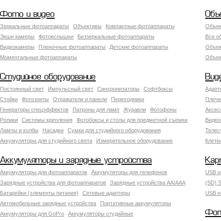
Фото и видео
Объ
Зеркальные фотоаппараты
Объективы
Компактные фотоаппараты
Объек
Экшн камеры
Фотовспышки
Беззеркальные фотоаппараты
Все о
Видеокамеры
Пленочные фотоаппараты
Детские фотоаппараты
Объек
Моментальные фотоаппараты
Объект
Студийное оборудование
Вид
Постоянный свет
Импульсный свет
Синхронизаторы
Софтбоксы
Адапт
Стойки
Фотозонты
Отражатели и панели
Переходники
Плече
Генераторы спецэффектов
Патроны для ламп
Журавли
Фотофоны
Аксес
Ролики
Системы крепления
Фотобоксы и столы для предметной съемки
Видео
Лампы и колбы
Насадки
Сумки для студийного оборудования
Теле
Аккумуляторы для студийного света
Измерительное оборудование
Клетк
Аккумуляторы и зарядные устройства
Кар
Аккумуляторы для фотоаппаратов
Аккумуляторы для телефонов
USB н
Зарядные устройства для фотоаппаратов
Зарядные устройства AA/AAA
(SD) S
Батарейки (элементы питания)
Сетевые адаптеры
USB н
Автомобильные зарядные устройства
Портативные аккумуляторы
Фот
Аккумуляторы для GoPro
Аккумуляторы студийные