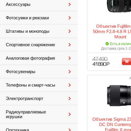
Аксессуары
Фотосумки и рюкзаки
Объектив Fujifilm
Штативы и моноподы
50mm F2.8-4.8 R 
Mount
Есть в нали
Спортивное снаряжение
Доставка срок 1-2
Аналоговая фотография
47 490
41 890 Р
Фотосувениры
А
Телефоны и смарт-часы
Электротранспорт
Радиоуправляемые
игрушки
Объектив Sigma 23
DC DN Contemp
Fujifilm X-mo
Оргтехника